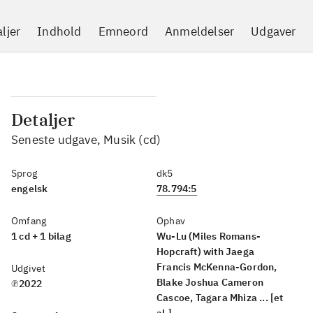
ljer
Indhold
Emneord
Anmeldelser
Udgaver
Detaljer
Seneste udgave, Musik (cd)
Sprog
dk5
engelsk
78.794:5
Omfang
Ophav
1 cd + 1 bilag
Wu-Lu (Miles Romans-
Hopcraft) with Jaega
Francis McKenna-Gordon,
Udgivet
Blake Joshua Cameron
℗2022
Cascoe, Tagara Mhiza ... [et