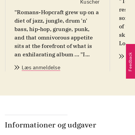
"Teem
Kuscher
resili
"Romans-Hopcraft grew up on a
someh
diet of jazz, jungle, drum 'n'
of th
bass, hip-hop, grunge, punk,
skillf
and that omnivorous appetite
Logge
sits at the forefront of what is
uncate
an exhilarating album ... "I
Feedback
Læs
work,
think I'm just going through an
Læs anmeldelse
most 
exfoliation of my thoughts and
time".
experiences," Romans-Hopcraft
said last year, about his then
still-in-the-making debut.
Never has that sounded more
urgent, more wholly unique,
and more fiercely individual".
Informationer og udgaver