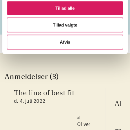
vokal
England
2020'erne
Tillad alle
Tillad valgte
Afvis
Anmeldelser (3)
The line of best fit
d. 4. juli 2022
AllM
af
Oliver