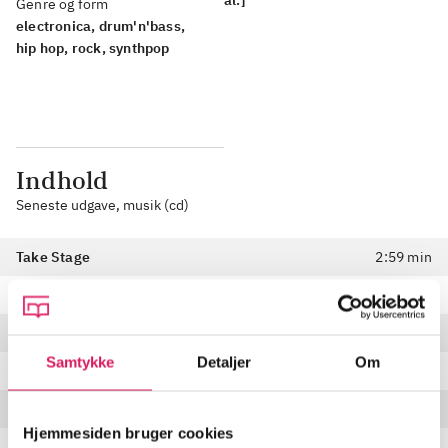
al.]
Genre og form
electronica, drum'n'bass,
hip hop, rock, synthpop
Indhold
Seneste udgave, musik (cd)
Take Stage
2:59 min
Night Pill
(
feat. Asha
)
3:40 min
Facts
3:26 min
Samtykke
Detaljer
Om
Scrambled Tricks
2:22 min
South
3:54 min
Hjemmesiden bruger cookies
Calo Paste
(
feat. Léa Sen
)
3:26 min