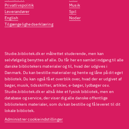
Privatlivspolitik
Musik
Leverandører
Spil
English
Noder
Tilgængelighedserklæring
Studie.bibliotek.dk er målrettet studerende, men kan
selvfølgelig benyttes af alle. Du får her en samlet indgang til alle
danske bibliotekers materialer og til, hvad der udgives i
Danmark. Du kan bestille materialer og hente og låne på dit eget
bibliotek. Du kan også få et overblik over, hvad der er udgivet af
bøger, musik, tidsskrifter, artikler, e-bøger, lydbøger osv.
Studie.bibliotek.dk er altså ikke et fysisk bibliotek, men en
database og service, der viser dig alle danske offentlige
bibliotekers materialer, som du kan bestille og få leveret til dit
lokale bibliotek.
Administrer cookieindstillinger