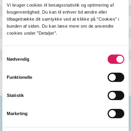
Vi bruger cookies til besøgsstatistik og optimering af
Slightly
3:01 min
brugervenlighed. Du kan til enhver tid ændre eller
tilbagetrække dit samtykke ved at klikke på ”Cookies” i
Blame
3:03 min
bunden af siden. Du kan læse mere om de anvendte
cookies under ”Detaljer”.
Ten
1:54 min
Road Trip
4:00 min
Samtykkevalg
Times
5:18 min
Nødvendig
Broken Homes
4:18 min
Funktionelle
Statistik
Marketing
Emneord