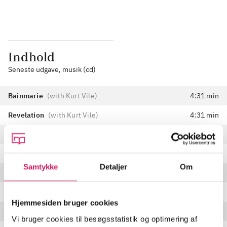
Indhold
Seneste udgave, musik (cd)
Bainmarie
(
with Kurt Vile
)
4:31 min
Revelation
(
with Kurt Vile
)
4:31 min
Cheewawa
(
with Kurt Vile
)
2:26 min
Wishing Well
3:32 min
Samtykke
Detaljer
Om
Eyes Reach Across
4:00 min
Do do do
4:21 min
Hjemmesiden bruger cookies
Edge of Time
3:20 min
Vi bruger cookies til besøgsstatistik og optimering af