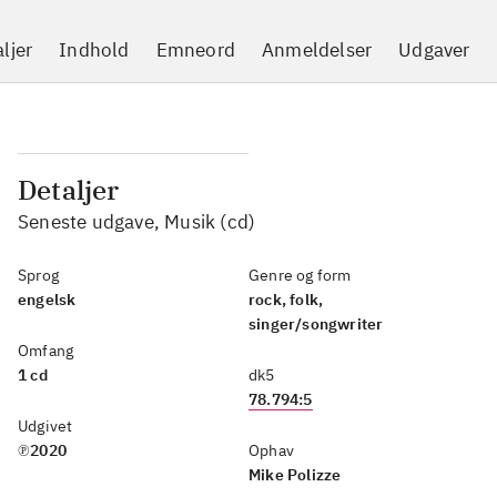
ljer
Indhold
Emneord
Anmeldelser
Udgaver
Detaljer
Seneste udgave, Musik (cd)
Sprog
Genre og form
engelsk
rock, folk,
singer/songwriter
Omfang
1 cd
dk5
78.794:5
Udgivet
℗2020
Ophav
Mike Polizze