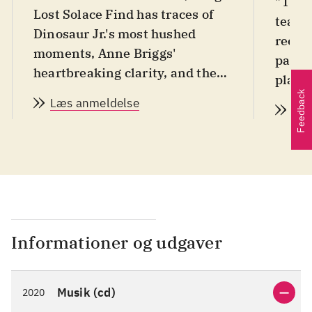
"The 
Lost Solace Find has traces of
teams 
Dinosaur Jr.'s most hushed
record
moments, Anne Briggs'
pairin
heartbreaking clarity, and the
plain
resigned grandeur of legendary
Feedback
Læs anmeldelse
Læs
artists like Karen Dalton or
Nick Drake. It's a stunning turn
of heel, and one that instills a
sense of anticipatory
excitement for where Polizze
will take his music next".
Informationer og udgaver
Musik (cd)
2020