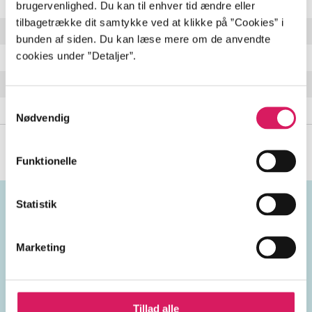
Rock on a Feather
2:52 min
brugervenlighed. Du kan til enhver tid ændre eller
tilbagetrække dit samtykke ved at klikke på ”Cookies” i
D'Modal
2:41 min
bunden af siden. Du kan læse mere om de anvendte
cookies under ”Detaljer”.
Sit Down
3:45 min
Marbles
2:22 min
Samtykkevalg
Vertigo
4:28 min
Nødvendig
Funktionelle
Statistik
Emneord
Marketing
vokal
USA
2010'erne
Tillad alle