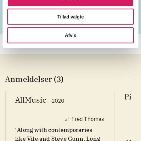
2020'erne
Tillad valgte
Afvis
Anmeldelser (3)
Pitc
AllMusic
2020
Fred Thomas
af
"Along with contemporaries
like Vile and Steve Gunn, Long