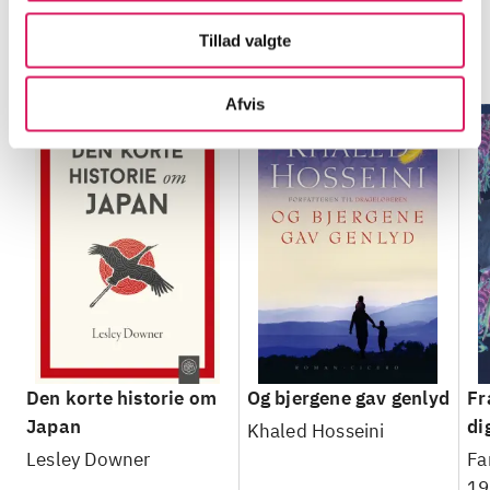
Tillad valgte
Minder om
Afvis
Den korte historie om
Og bjergene gav genlyd
Fr
Japan
di
Khaled Hosseini
Lesley Downer
Fa
19