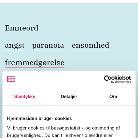
Emneord
angst
paranoia
ensomhed
fremmedgørelse
identitetskriser
psykiske kriser
psykiske problemer
flugt
Samtykke
Detaljer
Om
rejser
søvnløshed
uro
Hjemmesiden bruger cookies
Vi bruger cookies til besøgsstatistik og optimering af
isolation
bevidsthedsstrømme
brugervenlighed. Du kan til enhver tid ændre eller