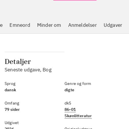
se
Emneord
Minder om
Anmeldelser
Udgaver
Detaljer
Seneste udgave, Bog
Sprog
Genre og form
dansk
digte
Omfang
dk5
79 sider
86-01
Skønlitteratur
Udgivet
2026
Originaludgave