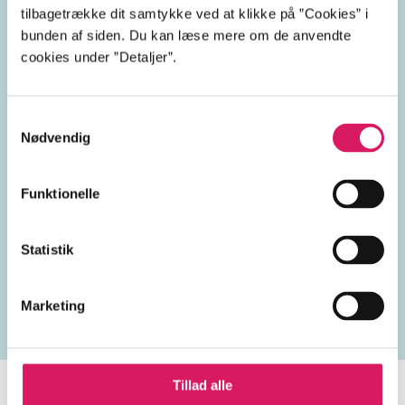
tilbagetrække dit samtykke ved at klikke på ”Cookies” i
usikkerhed
identitet
bunden af siden. Du kan læse mere om de anvendte
cookies under ”Detaljer”.
Hamburg
Tyskland
Wien
Samtykkevalg
Østrig
Paris
Frankrig
Nødvendig
Funktionelle
Lignende emneord
Statistik
kriser
flygtninge
frygt
psykiske sygdomme
jød
Marketing
Tillad alle