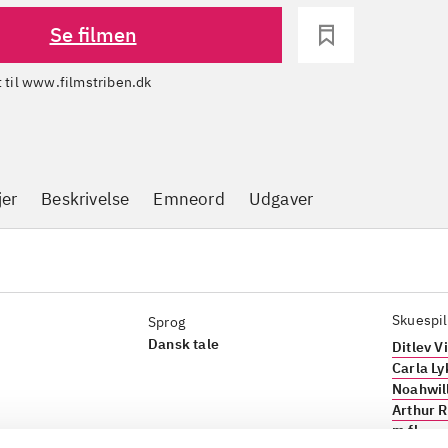
Se filmen
dt til www.filmstriben.dk
jer
Beskrivelse
Emneord
Udgaver
Skuespil
Sprog
Dansk tale
Ditlev V
Carla L
Noahwil
Arthur R
m.fl.