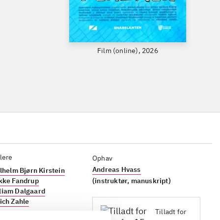
Film (online), 2026
lere
Ophav
Andreas Hvass
ilhelm Bjørn Kirstein
ykke Fandrup
(instruktør, manuskript)
liam Dalgaard
ich Zahle
Tilladt for