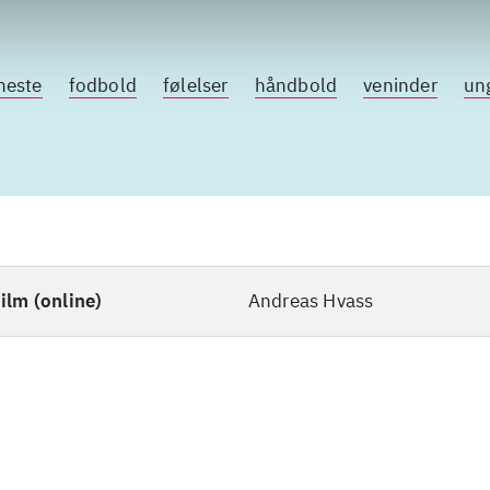
heste
fodbold
følelser
håndbold
veninder
un
ilm (online)
Andreas Hvass