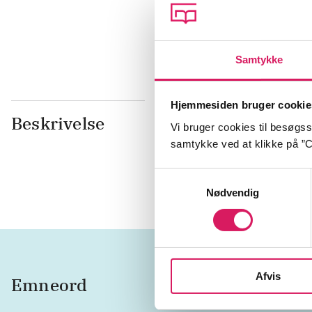
dk5
77.7
Samtykke
Hjemmesiden bruger cookie
Beskrivelse
En ung dren
Vi bruger cookies til besøgsst
en pige, der
samtykke ved at klikke på ”C
imponere he
usikkerhed 
Samtykkevalg
Nødvendig
Afvis
Emneord
drenge