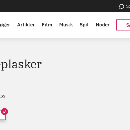
Sp
øger
Artikler
Film
Musik
Spil
Noder
S
plasker
ass
)