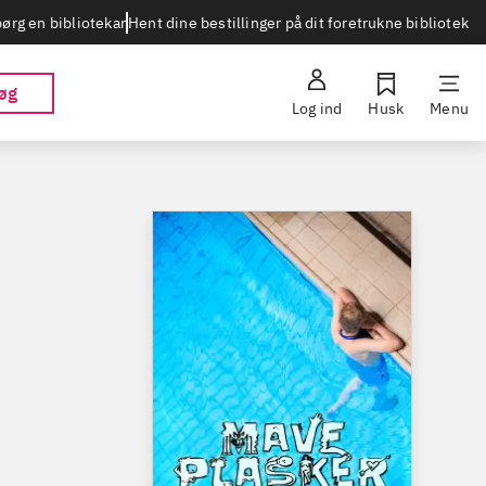
Hent dine bestillinger på dit foretrukne bibliotek
ørg en bibliotekar
øg
Log ind
Husk
Menu