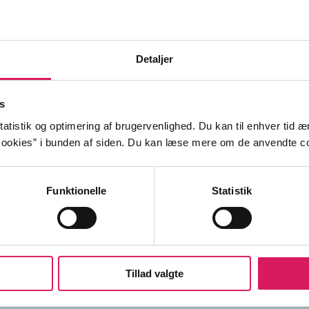
Detaljer
s
g ved bassinkanten betragter kæresteparrene i svømmeha
atistik og optimering af brugervenlighed. Du kan til enhver tid æn
 springer fra den højeste vippe. Klodset forsøger han at få
ookies” i bunden af siden. Du kan læse mere om de anvendte co
nde. En dialogfri kortfilm om ungdommens første forelsk
og smertefulde spring.
Funktionelle
Statistik
Tillad valgte
piger
forelskelse
usikkerhed
gen