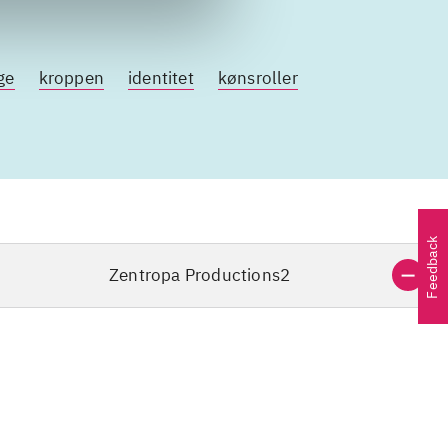
ge
kroppen
identitet
kønsroller
Feedback
Zentropa Productions2