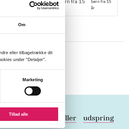
børn fra 15
år
Om
llen og især
dre eller tilbagetrække dit
 kontakt og
okies under ”Detaljer”.
elser,
Marketing
Tillad alle
erthed
svømmehaller
udspring