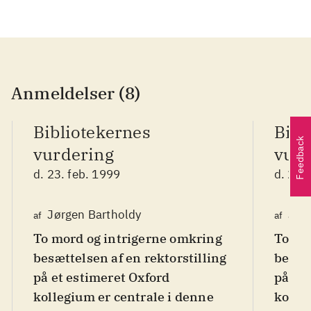
Anmeldelser (8)
Bibliotekernes
Bibl
Feedback
vurdering
vurd
d. 23. feb. 1999
d. 23.
Jørgen Bartholdy
Jør
af
af
To mord og intrigerne omkring
To mo
besættelsen af en rektorstilling
besætt
på et estimeret Oxford
på et
kollegium er centrale i denne
kolle