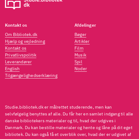
gang lukker serien. Holder den
gang 
antagelse stik, får Morse (og
antage
Lewis) den bedste
Lewis
Kontakt os
Afdelinger
udgangsreplik nogen
udgan
Om Bibliotek.dk
Bøger
seriedetektiv måtte ønske sig
.
serie
Hjælp og vejledning
Artikler
Kontakt os
Film
Privatlivspolitik
Musik
Leverandører
Spil
English
Noder
Tilgængelighedserklæring
Studie.bibliotek.dk er målrettet studerende, men kan
selvfølgelig benyttes af alle. Du får her en samlet indgang til alle
danske bibliotekers materialer og til, hvad der udgives i
Danmark. Du kan bestille materialer og hente og låne på dit eget
bibliotek. Du kan også få et overblik over, hvad der er udgivet af