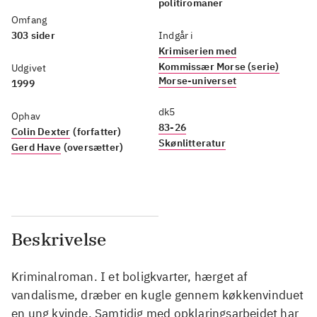
politiromaner
Omfang
303 sider
Indgår i
Krimiserien med
Kommissær Morse (serie)
Udgivet
Morse-universet
1999
dk5
Ophav
83-26
Colin Dexter
(forfatter)
Skønlitteratur
Gerd Have
(oversætter)
Beskrivelse
Kriminalroman. I et boligkvarter, hærget af
vandalisme, dræber en kugle gennem køkkenvinduet
en ung kvinde. Samtidig med opklaringsarbejdet har