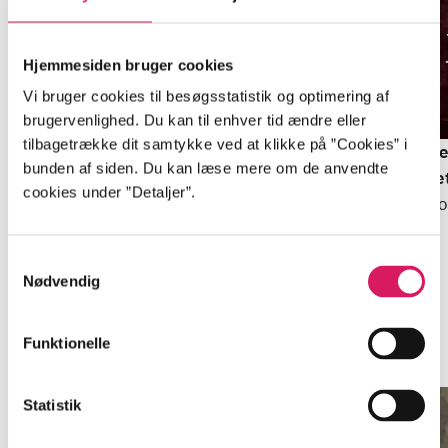
Hjemmesiden bruger cookies
Vi bruger cookies til besøgsstatistik og optimering af
BEGYND MED DENNE
BEGYND MED DENNE
brugervenlighed. Du kan til enhver tid ændre eller
Del 1-3 -
Sidste bus til
Del 1 -
Sidste bus til
tilbagetrække dit samtykke ved at klikke på ”Cookies” i
Woodstock: Sidst hun
Woodstock : en
De
bunden af siden. Du kan læse mere om de anvendte
blev set: Nicholas
Colin Dexter
inspector Morse krimi
Colin Dexter
se
cookies under ”Detaljer”.
Quinns tavse verden
Co
Samtykkevalg
Nødvendig
Minder om
Funktionelle
Statistik