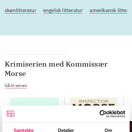
skønlitteratur
engelsk litteratur
amerikansk littera
Krimiserien med Kommissær
Morse
Gå til serien
Samtykke
Detaljer
Om