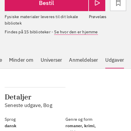
Bestil
Fysiske materialer leveres til dit lokale
Prøvelæs
bibliotek
Findes på 15 biblioteker
-
Se hvor den er hjemme
e
Minder om
Universer
Anmeldelser
Udgaver
Detaljer
Seneste udgave, Bog
Sprog
Genre og form
dansk
romaner, krimi,