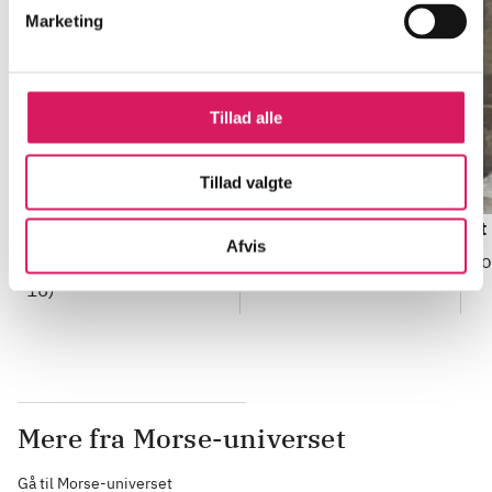
Marketing
Tillad alle
Tillad valgte
1222
Isola : kriminalroman
Et
Afvis
Anne Holt (f. 1958-11-
Katrine Engberg
Co
16)
Mere fra Morse-universet
Gå til Morse-universet