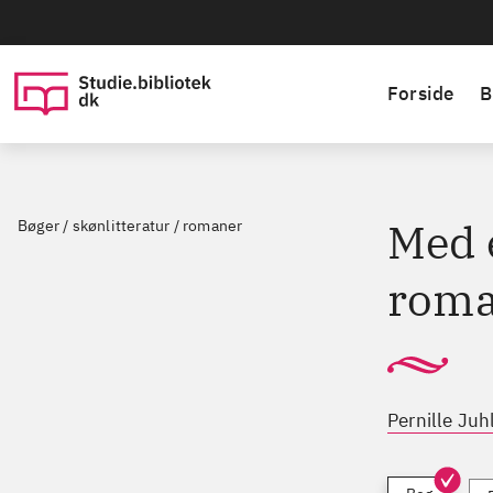
Forside
B
Med 
Bøger / skønlitteratur / romaner
roma
Pernille Juh