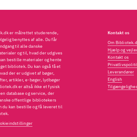
efales til indkøb. Bogen har fint udlånspotentiale og
gere godt i en udstilling med kogebøger
.
ek.dk er målrettet studerende,
Kontakt os
gelig benyttes af alle. Du får
Om Bibliotek.
ndgang til alle danske
Hjælp og vejle
terialer og til, hvad der udgives
Kontakt os
kan bestille materialer og hente
Privatlivspoliti
eget bibliotek. Du kan også få et
Leverandører
hvad der er udgivet af bøger,
English
fter, artikler, e-bøger, lydbøger
liotek.dk er altså ikke et fysisk
Tilgængelighe
 en database og service, der
danske offentlige bibliotekers
 du kan bestille og få leveret til
otek.
okieindstillinger