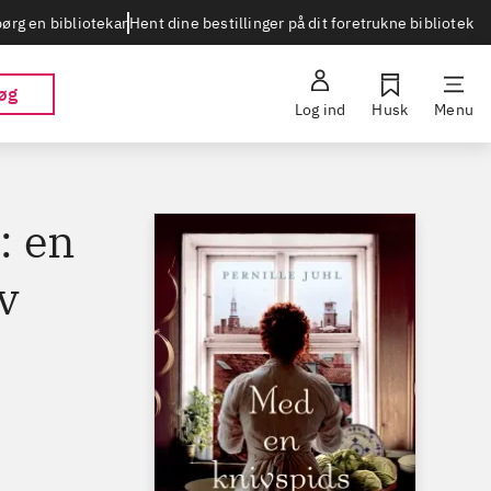
Hent dine bestillinger på dit foretrukne bibliotek
ørg en bibliotekar
øg
Log ind
Husk
Menu
: en
v