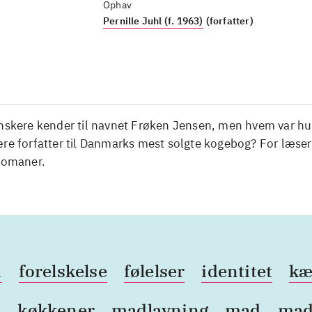
Ophav
Pernille Juhl (f. 1963)
(forfatter)
nskere kender til navnet Frøken Jensen, men hvem var hun
re forfatter til Danmarks mest solgte kogebog? For læser
 romaner.
n
forelskelse
følelser
identitet
kæ
b
køkkener
madlavning
mad
mad