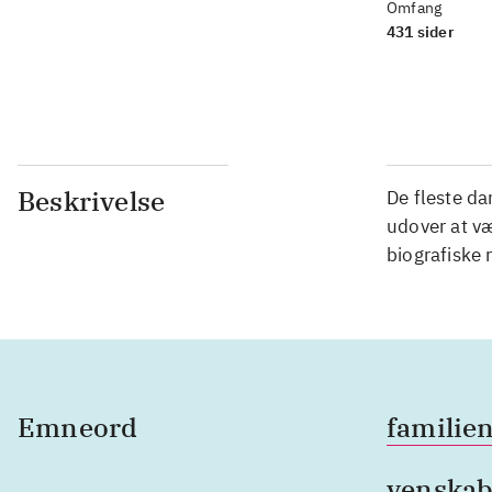
Omfang
431 sider
Beskrivelse
De fleste da
udover at væ
biografiske
Emneord
familie
venska