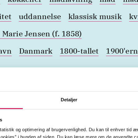
tet
uddannelse
klassisk musik
kv
 Marie Jensen (f. 1858)
avn
Danmark
1800-tallet
1900'er
geografi
unge
litteratur
madkultur
komponist
ualitet
Detaljer
s
atistik og optimering af brugervenlighed. Du kan til enhver tid æn
ookies” i bunden af siden. Du kan læse mere om de anvendte co