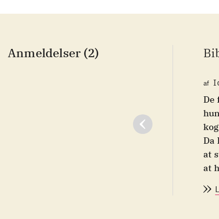
Anmeldelser (2)
Bi
I
af
De 
hun
kog
Da 
at 
at 
udd
job
fem