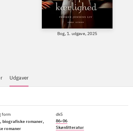
Bog, 1. udgave, 2025
r
Udgaver
g form
dk5
86-06
, biografiske romaner,
Skønlitteratur
ske romaner