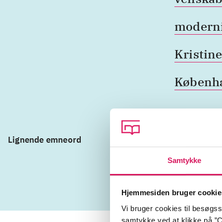
moderni
Kristine
Københ
Lignende emneord
parforhold
piger
seks
Samtykke
Hjemmesiden bruger cookie
Vi bruger cookies til besøgsst
samtykke ved at klikke på ”C