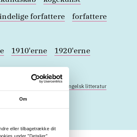
indelige forfattere
forfattere
ne
1910'erne
1920'erne
er
samfundskundskab
engelsk litteratur
Om
dre eller tilbagetrække dit
okies under ”Detaljer”.