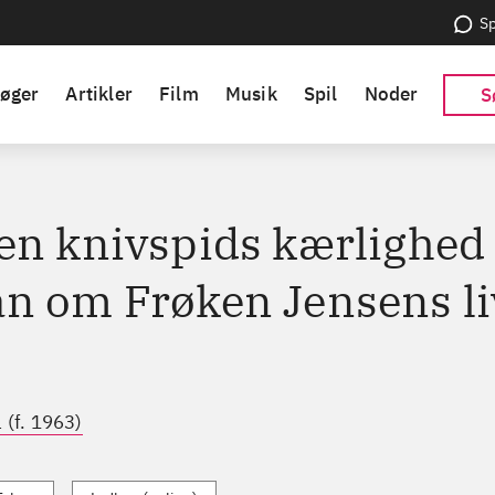
Sp
øger
Artikler
Film
Musik
Spil
Noder
S
en knivspids kærlighed 
n om Frøken Jensens li
l (f. 1963)