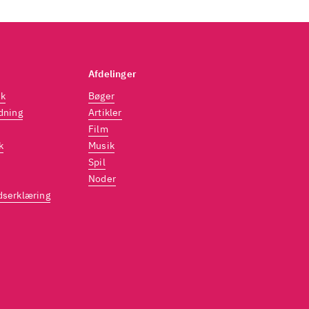
 vil fx
Afdelinger
dk
Bøger
dning
Artikler
Film
k
Musik
Spil
Noder
dserklæring