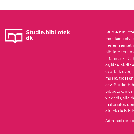
Anb
fun
Studie.bibliot
men kan selvføl
her en samlet i
bibliotekers ma
i Danmark. Du 
og låne på dit 
overblik over, 
musik, tidsskri
osv. Studie.bib
bibliotek, men
viser dig alle 
materialer, som
dit lokale bibli
Administrer co