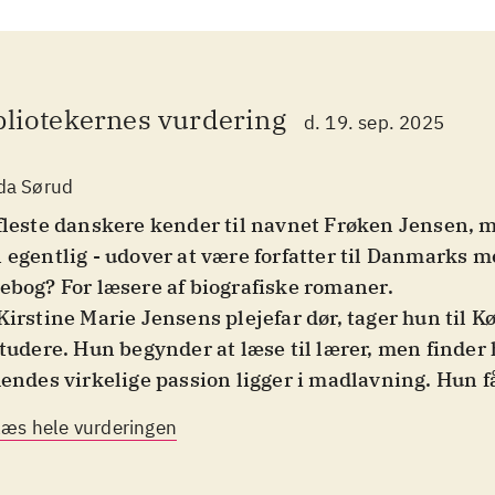
bliotekernes vurdering
d. 19. sep. 2025
da Sørud
fleste danskere kender til navnet Frøken Jensen,
 egentlig - udover at være forfatter til Danmarks m
ebog? For læsere af biografiske romaner
.
Kirstine Marie Jensens plejefar dør, tager hun til 
studere. Hun begynder at læse til lærer, men finder h
hendes virkelige passion ligger i madlavning. Hun f
annelse på Natalie Zahles husholdningsskole og ef
Læs hele vurderingen
 som husbestyrerinde hos enkemanden Jørgen Melc
 børn. Kristine har nok at se til i det muntre hjem,