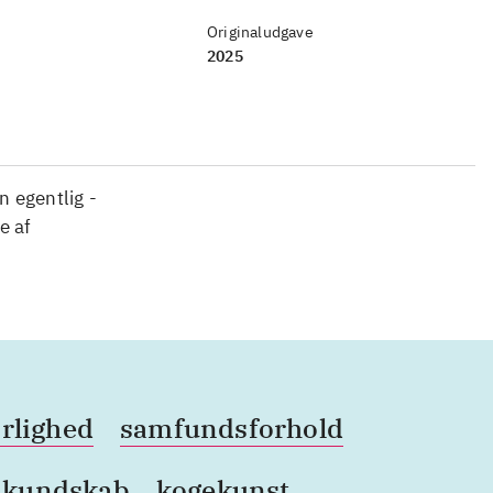
Originaludgave
2025
 egentlig -
e af
rlighed
samfundsforhold
kundskab
kogekunst