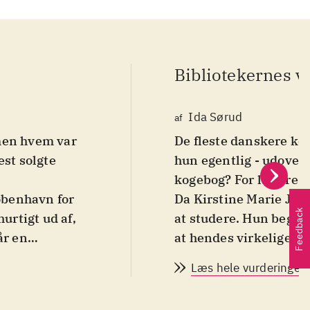
Bibliotekernes v
Ida Sørud
af
 men hvem var
De fleste danskere ke
est solgte
hun egentlig - udover 
kogebog? For læsere a
København for
Da Kirstine Marie Jens
Feedback
urtigt ud af,
at studere. Hun begynd
år en
at hendes virkelige pa
terfølgende
uddannelse på Natalie
Læs hele vurderingen
hior, som har
job som husbestyreri
 mens rygtet
fem børn. Kristine har