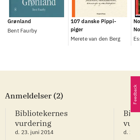
Grønland
107 danske Pippi-
No
piger
No
Bent Faurby
Merete van den Berg
Es
Feedback
Anmeldelser (2)
Bibliotekernes
Bibl
vurdering
vurd
d. 23. juni 2014
d. 23.