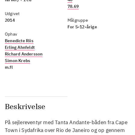
78.69
Udgivet
2014
Målgruppe
For 5-12-årige
Ophav
Benedicte Riis
Erling Ahnfeldt
Richard Andersson
Simon Krebs
m.fl
Beskrivelse
På sejlereventyr med Tanta Andante-båden fra Cape
Town i Sydafrika over Rio de Janeiro og op gennem