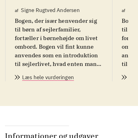
Signe Rugtved Andersen
Sig
af
af
Bogen, der især henvender sig
Bogen
til børn af sejlerfamilier,
til bø
fortæller i børnehøjde om livet
fortæl
ombord. Bogen vil fint kunne
ombor
anvendes som en introduktion
anven
til sejlerlivet, hvad enten man
til se
sejler i Limfjorden eller
sejler
Læs hele vurderingen
Læs
Oceanien. Kan selvlæses fra
Ocean
omkring 11 år, men vil også
omkri
fungere fint oplæst for de yngre
.
funger
Riis står bag
Riis s
familieorganisationen Tante
famil
Andante og ejer sejlbåden med
Andan
Informationer og udgaver