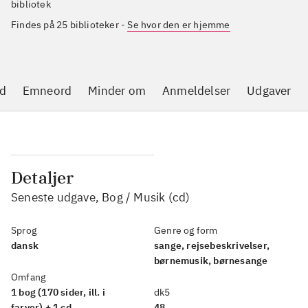
bibliotek
Findes på 25 biblioteker
-
Se hvor den er hjemme
d
Emneord
Minder om
Anmeldelser
Udgaver
Detaljer
Seneste udgave, Bog / Musik (cd)
Sprog
Genre og form
dansk
sange, rejsebeskrivelser,
børnemusik, børnesange
Omfang
1 bog (170 sider, ill. i
dk5
farver) + 1 cd
48