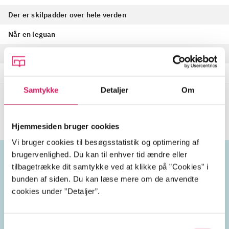
Der er skilpadder over hele verden
Når en leguan
Søløvesang
Den blåfodede sule
Samtykke
Detaljer
Om
Se alle
(
17
)
Hjemmesiden bruger cookies
Vi bruger cookies til besøgsstatistik og optimering af
brugervenlighed. Du kan til enhver tid ændre eller
tilbagetrække dit samtykke ved at klikke på ”Cookies” i
Emneord
bunden af siden. Du kan læse mere om de anvendte
cookies under ”Detaljer”.
sejlskibe
sørejser
vokal
Samtykkevalg