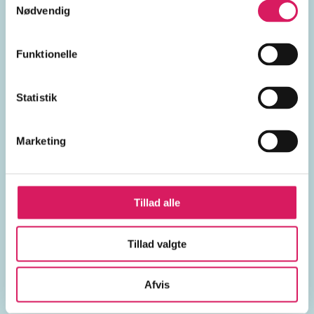
Danmark
Astrid Lindgren
Nødvendig
Thorbjørn Egner
Funktionelle
Halfdan Rasmussen (f. 1915)
Statistik
2010'erne
Marketing
Oceanien
Sydamerika
Tillad alle
Sydafrika
Panama
Tillad valgte
Afvis
Lignende emneord