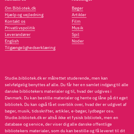
lækkert layout med flotte
lække
Om Bibliotek.dk
Bøger
farvefotos og illustrationer, og
farvef
Hjælp og vejledning
Artikler
hvert kapitel afsluttes med en
hvert 
Kontakt os
Film
Privatlivspolitik
Musik
række spørgsmål til teksten
.
række
Leverandører
Spil
Riis har udgivet flere
Riis h
English
Noder
rejsebeskrivelser i børnehøjde,
rejseb
Tilgængelighedserklæring
blandt andet Sørøverne på
bland
Madagaskar, 2013, der byder på
Madag
spændende historier fra
spænd
Studie.bibliotek.dk er målrettet studerende, men kan
Madagaskar og har et lignende
Madag
selvfølgelig benyttes af alle. Du får her en samlet indgang til alle
layout, men hvor sejlerlivet
layout
danske bibliotekers materialer og til, hvad der udgives i
spiller en mindre rolle. I Med
spille
Danmark. Du kan bestille materialer og hente og låne på dit eget
Asbjørn på de store oceaner fra
Asbjør
bibliotek. Du kan også få et overblik over, hvad der er udgivet af
bøger, musik, tidsskrifter, artikler, e-bøger, lydbøger osv.
2005, er synsvinklen også et
2005,
Studie.bibliotek.dk er altså ikke et fysisk bibliotek, men en
barns, når Asbjørn fortæller om
barns
database og service, der viser dig alle danske offentlige
sine oplevelser på Stillehavet
sine o
bibliotekers materialer, som du kan bestille og få leveret til dit