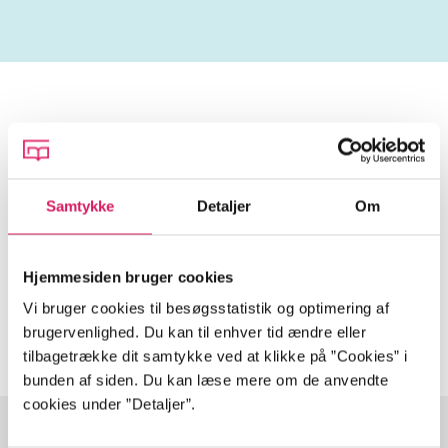
Tidsskrift
Artiklen er en del af
Samtykke
Detaljer
Om
lorem ipsum dolor sit amet ...
Tidsskrift
Hjemmesiden bruger cookies
Artiklerne i
handler ofte om
Vi bruger cookies til besøgsstatistik og optimering af
brugervenlighed. Du kan til enhver tid ændre eller
tilbagetrække dit samtykke ved at klikke på ”Cookies” i
bunden af siden. Du kan læse mere om de anvendte
cookies under ”Detaljer”.