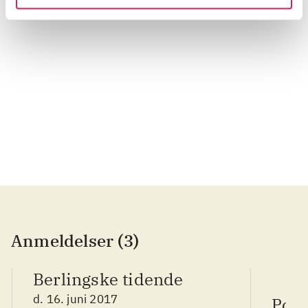
...
...
...
Anmeldelser (3)
Berlingske tidende
d. 16. juni 2017
Poli