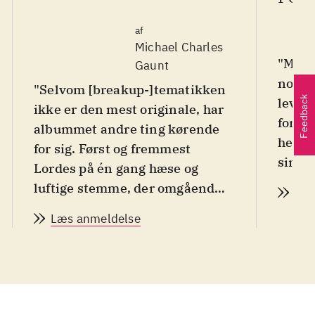
af
Michael Charles
"Med 
Gaunt
noget
"Selvom [breakup-]tematikken
Feedback
lever 
ikke er den mest originale, har
forven
albummet andre ting kørende
hende
for sig. Først og fremmest
sin i
Lordes på én gang hæse og
et mus
luftige stemme, der omgående
Læs
nærvæ
forlanger lytterens
Læs anmeldelse
andre,
opmærksomhed med sine
blods
dramatiske humør-
ungdo
forskydninger: Aggressiv, vred,
liges
kælen, drømmende, sexet,
album,
såret - Lorde favner det hele