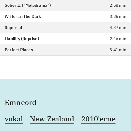
Sober II ("Melodrama")
2:58 min
Writer In The Dark
3:36 min
Supercut
4:37 min
Liability (Reprise)
2:16 min
Perfect Places
3:41 min
Emneord
vokal
New Zealand
2010'erne