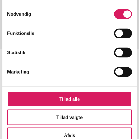
Artikler med samme emner
Samtykkevalg
Nødvendig
Fra
Funktionelle
Statistik
Marketing
Artikler
Alle registrerede artikler fordelt på udgivelser
Tillad alle
...
Tillad valgte
...
Afvis