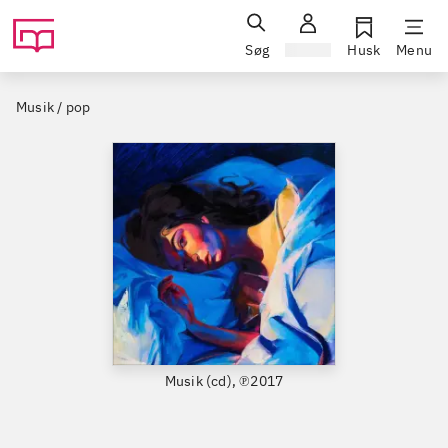
Søg
Log ind
Husk
Menu
Musik / pop
Musik (cd), ℗2017