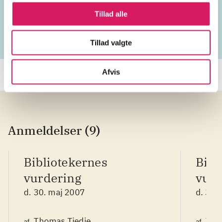
vokal
rap
USA
2000'erne
Tillad alle
Tillad valgte
Afvis
Anmeldelser (9)
Bibliotekernes
Bibl
vurdering
vurd
d. 30. maj 2007
d. 30.
Thomas Tiedje
Tho
af
af