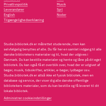
Privatlivspolitik
Musik
Leverandører
Spil
English
Noder
Tilgængelighedserklæring
Studie.bibliotek.dk er målrettet studerende, men kan
selvfølgelig benyttes af alle. Du får her en samlet indgang til alle
danske bibliotekers materialer og til, hvad der udgives i
Danmark. Du kan bestille materialer og hente og låne på dit eget
bibliotek. Du kan også få et overblik over, hvad der er udgivet af
bøger, musik, tidsskrifter, artikler, e-bøger, lydbøger osv.
Studie.bibliotek.dk er altså ikke et fysisk bibliotek, men en
database og service, der viser dig alle danske offentlige
bibliotekers materialer, som du kan bestille og få leveret til dit
lokale bibliotek.
Administrer cookieindstillinger