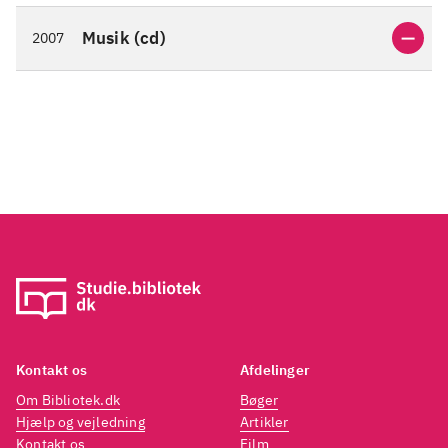
mere deres generations U2.
mere 
Singlen "What I've done" ligger
Single
Musik (cd)
2007
helt i top på Boogie-listen pt
.
helt i
Kontakt os
Afdelinger
Om Bibliotek.dk
Bøger
Hjælp og vejledning
Artikler
Kontakt os
Film