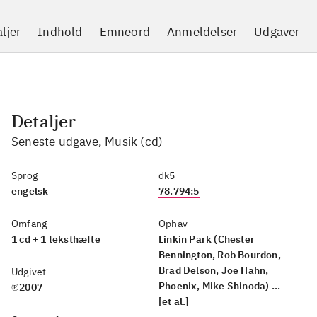
ljer
Indhold
Emneord
Anmeldelser
Udgaver
Detaljer
Seneste udgave, Musik (cd)
Sprog
dk5
engelsk
78.794:5
Omfang
Ophav
1 cd + 1 teksthæfte
Linkin Park (Chester
Bennington, Rob Bourdon,
Brad Delson, Joe Hahn,
Udgivet
Phoenix, Mike Shinoda) ...
℗2007
[et al.]