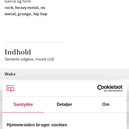
Genre og form
rock, heavy metal, nu
metal, grunge, hip hop
Indhold
Seneste udgave, musik (cd)
Wake
Given up
Leave out all the rest
Samtykke
Detaljer
Om
Bleed it out
Shadow of the day
Hjemmesiden bruger cookies
What I've done