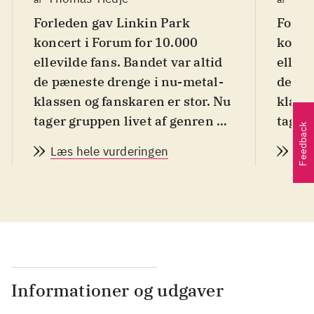
Forleden gav Linkin Park
Forle
koncert i Forum for 10.000
konce
ellevilde fans. Bandet var altid
ellevi
de pæneste drenge i nu-metal-
de pæ
klassen og fanskaren er stor. Nu
klasse
tager gruppen livet af genren på
tager 
Feedback
det nye album, og i stedet for
det ny
Læs hele vurderingen
Læs
disker Linkin Park op med
diske
noget der ligner melodisk rock
noget
med fangarme til både emo og
med f
heavy metal. De karakteristiske
heavy
råb-med-omkvæd og klynkende
råb-m
tekster er dog intakte, så Linkin
tekste
Park taber ikke nogen fans her.
Park t
Informationer og udgaver
Tværtimod ligner de mere og
Tvært