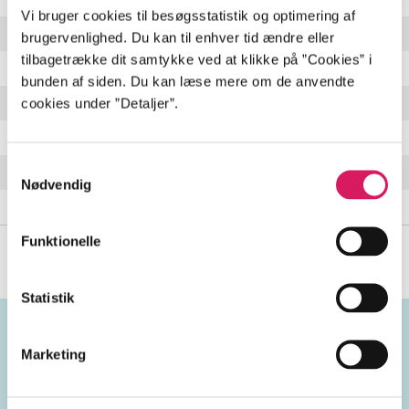
Vi bruger cookies til besøgsstatistik og optimering af
Hands held high
brugervenlighed. Du kan til enhver tid ændre eller
tilbagetrække dit samtykke ved at klikke på ”Cookies” i
No more sorrow
bunden af siden. Du kan læse mere om de anvendte
cookies under ”Detaljer”.
Valentine's day
In between
Samtykkevalg
In pieces
Nødvendig
The little things give you away
Funktionelle
Statistik
Marketing
Emneord