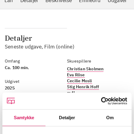
Lån
Detaljer
Beskrivelse
Emneord
Udgaver
Detaljer
Seneste udgave, Film (online)
Omfang
Skuespillere
Ca. 100 min.
Christian Skolmen
Eva Röse
Cecilie Mosli
Udgivet
Stig Henrik Hoff
2025
m.fl.
dk5
Ophav
77.7
Thomas Kaiser (f. 1970-04-
Samtykke
Detaljer
Om
18)
(instruktør)
Sprog
Norsk tale, undertekster på