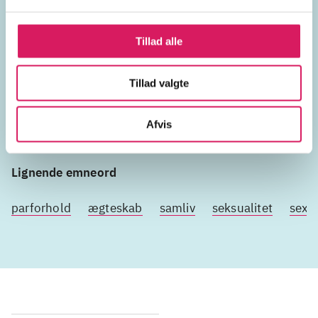
Tillad alle
Emneord
Tillad valgte
kærlighed
Afvis
Lignende emneord
parforhold
ægteskab
samliv
seksualitet
sex