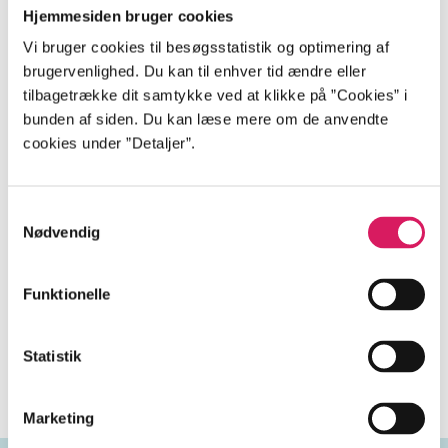
dansk
Tilladt for børn
Hjemmesiden bruger cookies
fra 15 år
Vi bruger cookies til besøgsstatistik og optimering af
Genre og form
brugervenlighed. Du kan til enhver tid ændre eller
kærlighed, komedier
tilbagetrække dit samtykke ved at klikke på ”Cookies” i
bunden af siden. Du kan læse mere om de anvendte
cookies under ”Detaljer”.
Beskrivelse
Samtykkevalg
Nødvendig
Karsten er gået i stå. Han tror, at han har det fint,
indtil han møder det, der kan være den store
Funktionelle
kærlighed. Victoria er en stærk og succesrig
forretningskvinde, og Karsten er sikker på, at hun
Statistik
står for alt, hvad han foragter.
Marketing