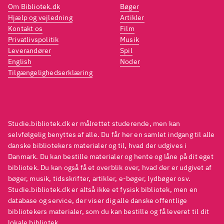
Om Bibliotek.dk
Bøger
Hjælp og vejledning
Artikler
Kontakt os
Film
Privatlivspolitik
Musik
Leverandører
Spil
English
Noder
Tilgængelighedserklæring
Studie.bibliotek.dk er målrettet studerende, men kan
selvfølgelig benyttes af alle. Du får her en samlet indgang til alle
danske bibliotekers materialer og til, hvad der udgives i
Danmark. Du kan bestille materialer og hente og låne på dit eget
bibliotek. Du kan også få et overblik over, hvad der er udgivet af
bøger, musik, tidsskrifter, artikler, e-bøger, lydbøger osv.
Studie.bibliotek.dk er altså ikke et fysisk bibliotek, men en
database og service, der viser dig alle danske offentlige
bibliotekers materialer, som du kan bestille og få leveret til dit
lokale bibliotek.