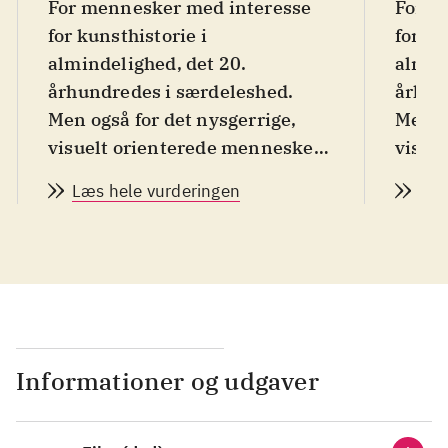
For mennesker med interesse
For m
for kunsthistorie i
for ku
almindelighed, det 20.
almin
århundredes i særdeleshed.
århun
Men også for det nysgerrige,
Men og
visuelt orienterede menneske
visue
helt uden kunsthistorisk
helt 
Læs hele vurderingen
Læs
baggrund, som vil blive fanget
baggru
ind af tilblivelsen af disse
ind af
fantastiske billeder
.
fantas
Henri-Georges Clouzot 1907-
Henri
1977, fransk filminstruktør til
1977, 
adskillige spillefilm fik i 1955
adskil
overtalt sin ven den spanske
overt
Informationer og udgaver
maler Pablo Picasso til at
maler 
tegne/male for rullende
tegne