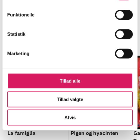
Funktionelle
Classic cinema collection
Statistik
Gå til serien
Marketing
Tillad alle
Tillad valgte
Afvis
La famiglia
Pigen og hyacinten
Ga