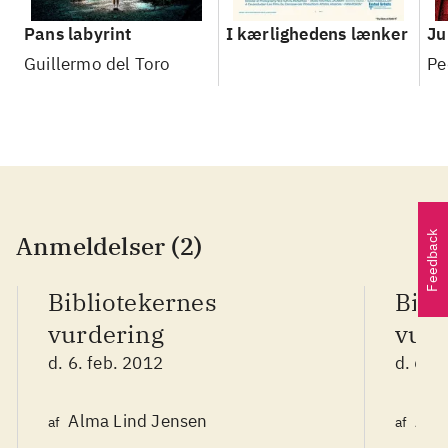
Pans labyrint
I kærlighedens lænker
Ju
Guillermo del Toro
Pe
Feedback
Anmeldelser (2)
Bibliotekernes
Bibl
vurdering
vurd
d. 6. feb. 2012
d. 6. 
Alma Lind Jensen
Alm
af
af