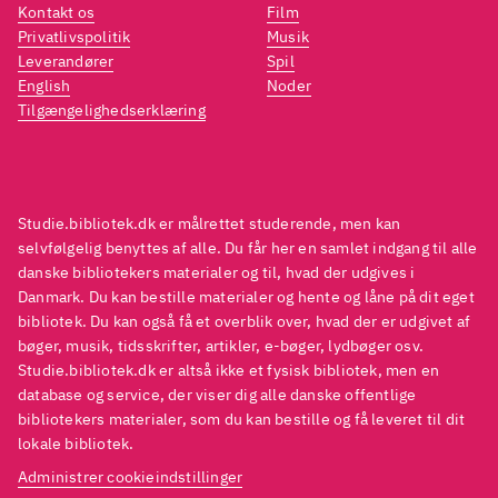
tyrefægtescener i muntre
tyref
Kontakt os
Film
Privatlivspolitik
Musik
farver ledsaget af dramatisk
farver
Leverandører
Spil
flamenco-musik, stilleleben,
flame
English
Noder
leg med farver og former.
leg me
Tilgængelighedserklæring
Kunstnerens forkærlighed for
Kunst
heste og nøgne kvinder
heste
fornægter sig ikke. Det
fornæg
Studie.bibliotek.dk er målrettet studerende, men kan
musikalske lydspor
musik
selvfølgelig benyttes af alle. Du får her en samlet indgang til alle
understreger flot energien i de
unders
danske bibliotekers materialer og til, hvad der udgives i
maleriske udfoldelser
.
maler
Danmark. Du kan bestille materialer og hente og låne på dit eget
I bibliotekerne har vi flere
I bibl
bibliotek. Du kan også få et overblik over, hvad der er udgivet af
bøger, musik, tidsskrifter, artikler, e-bøger, lydbøger osv.
dokumentar-dvd'er om Picasso,
dokum
Studie.bibliotek.dk er altså ikke et fysisk bibliotek, men en
blandt andre Picasso : the man
bland
database og service, der viser dig alle danske offentlige
and his work, 2001, som griber
and h
bibliotekers materialer, som du kan bestille og få leveret til dit
hans kunstnerliv an
hans 
lokale bibliotek.
kronologisk, så det er i hvert
kronol
Administrer cookieindstillinger