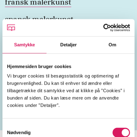
fransk malerkunst
spansk malerkunst
Pablo Picasso
Samtykke
Detaljer
Om
1950'erne
Hjemmesiden bruger cookies
Vi bruger cookies til besøgsstatistik og optimering af
brugervenlighed. Du kan til enhver tid ændre eller
Lignende emneord
tilbagetrække dit samtykke ved at klikke på ”Cookies” i
bunden af siden. Du kan læse mere om de anvendte
kunstmalere
franske malere
malerkunst
impres
cookies under ”Detaljer”.
Samtykkevalg
Nødvendig