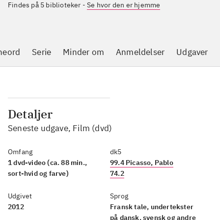
Findes på 5 biblioteker
-
Se hvor den er hjemme
neord
Serie
Minder om
Anmeldelser
Udgaver
Detaljer
Seneste udgave, Film (dvd)
Omfang
dk5
1 dvd-video (ca. 88 min.,
99.4 Picasso, Pablo
sort-hvid og farve)
74.2
Udgivet
Sprog
2012
Fransk tale, undertekster
på dansk, svensk og andre