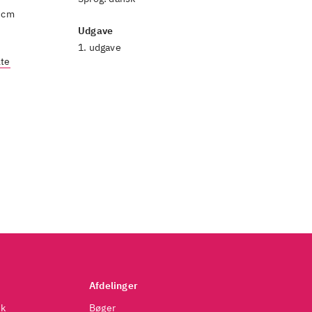
0 cm
Udgave
1. udgave
lte
Afdelinger
dk
Bøger