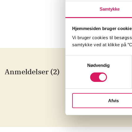
Mette Kirk M
Samtykke
Hjemmesiden bruger cookie
Vi bruger cookies til besøgsst
samtykke ved at klikke på ”C
Samtykkevalg
Nødvendig
Anmeldelser (2)
Fo
K
af
Å
Afvis