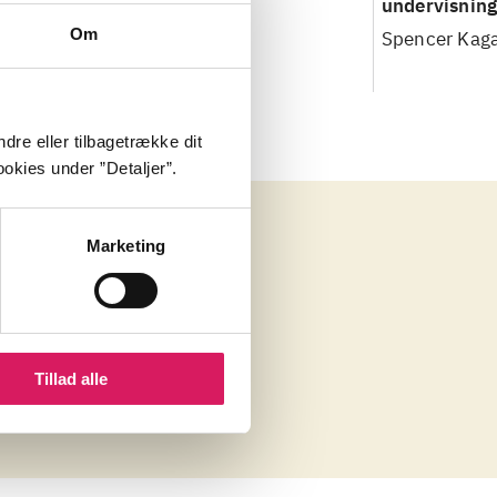
og øvelser
formidling
undervisnin
samarbejdss
Om
erg
Helle Hvass
Spencer Kag
dre eller tilbagetrække dit
okies under ”Detaljer”.
Marketing
gen
009)
Tillad alle