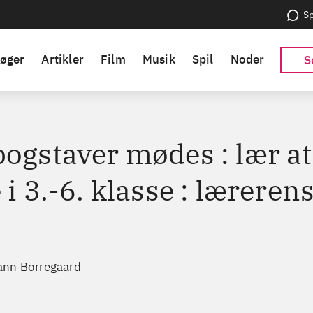
Sp
øger
Artikler
Film
Musik
Spil
Noder
S
bogstaver mødes : lær at
 i 3.-6. klasse : læreren
ann Borregaard