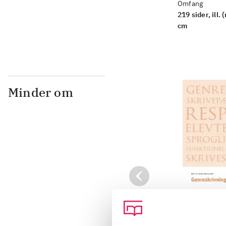
Omfang
219 sider, ill. 
cm
Minder om
Genreskrivni