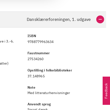
Dansklærerforeningen, 1. udgave
ISBN
e i 3.-6.
9788779963634
Faustnummer
27534260
atter)
Opstilling i folkebiblioteker
37.148965
Feedback
Note
Med litteraturhenvisninger
Anvendt sprog
Sprog:
dansk