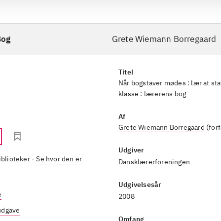
Bog
Grete Wiemann Borregaard
Titel
Når bogstaver mødes : lær at stav
klasse : lærerens bog
Af
Grete Wiemann Borregaard
(forf
Udgiver
iblioteker
-
Se hvor den er
Dansklærerforeningen
Udgivelsesår
e
2008
 udgave
Omfang