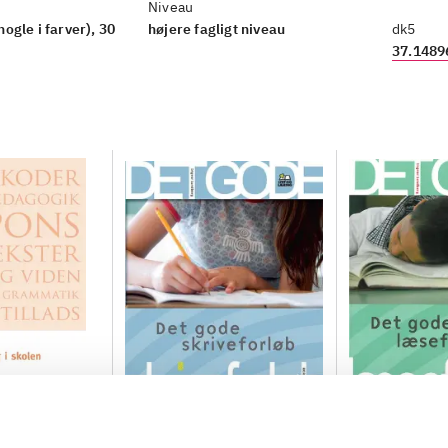
Niveau
(nogle i farver), 30
højere fagligt niveau
dk5
37.1489
ng i skolen
Det gode skriveforløb
Det gode læs