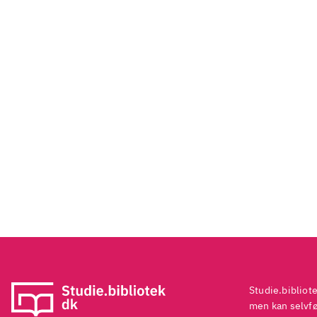
Studie.bibliot
men kan selvføl