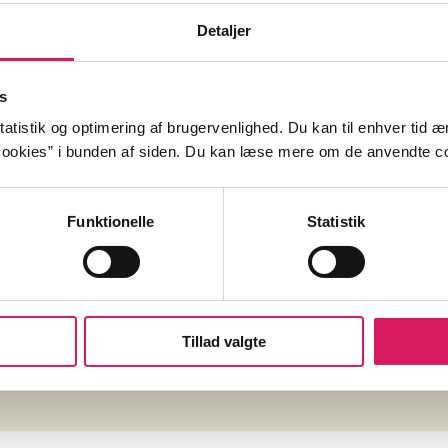
kortlægning 
ailand
Ingvar Lundberg
Detaljer
Ingvar Lundb
s
atistik og optimering af brugervenlighed. Du kan til enhver tid æn
ookies” i bunden af siden. Du kan læse mere om de anvendte co
Funktionelle
Statistik
lkeskolen
Læsepædago
aren Porsborg Nielsen
Randi Solvang
af
rg. 126, nr. 9 (2009)
Årg. 57, nr. 2 (2
Tillad valgte