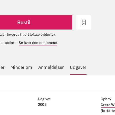
Bestil
aler leveres til dit lokale bibliotek
iblioteker
-
Se hvor den er hjemme
jer
Minder om
Anmeldelser
Udgaver
Udgivet
Ophav
2008
Grete W
(forfatte