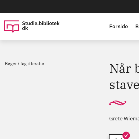
Forside
B
Når 
Bøger / faglitteratur
stave
Grete Wiem