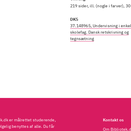
219 sider, ill. (nogle i farver), 3
DK5
37.148965, Undervisning i enke
skolefag. Dansk retskrivning og
tegnsætning
ek.dk er målrettet studerende,
Kontakt os
gelig benyttes af alle. Du får
Om Bibliotek.