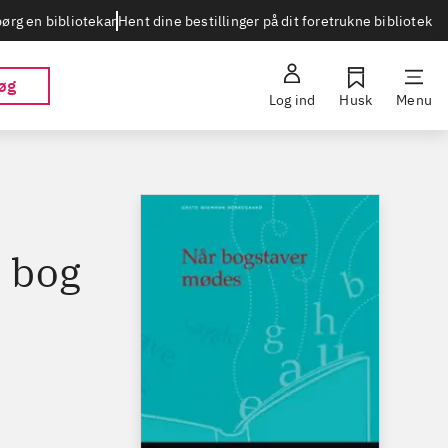
Hent dine bestillinger på dit foretrukne bibliotek
ørg en bibliotekar
øg
Log ind
Husk
Menu
s bog