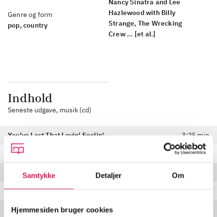
Nancy Sinatra and Lee
Hazlewood with Billy
Genre og form
Strange, The Wrecking
pop, country
Crew ... [et al.]
Indhold
Seneste udgave, musik (cd)
You've Lost That Lovin' Feelin'
3:25 min
Elusive Dreams
3:13 min
Greenwich Village Folk Song Salesman
2:35 min
Samtykke
Detaljer
Om
Summer Wine
3:44 min
Storybook Children
3:14 min
Hjemmesiden bruger cookies