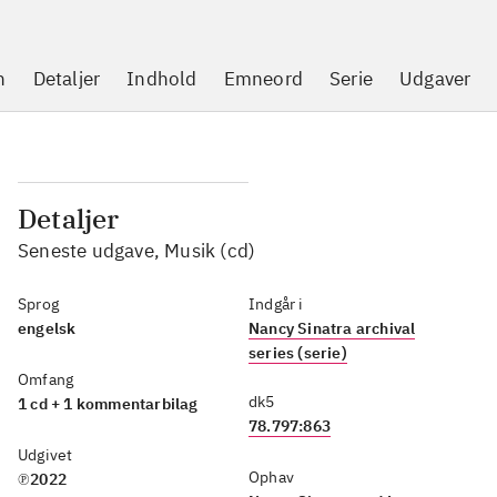
n
Detaljer
Indhold
Emneord
Serie
Udgaver
Detaljer
Seneste udgave, Musik (cd)
Sprog
Indgår i
engelsk
Nancy Sinatra archival
series (serie)
Omfang
dk5
1 cd + 1 kommentarbilag
78.797:863
Udgivet
Ophav
℗2022