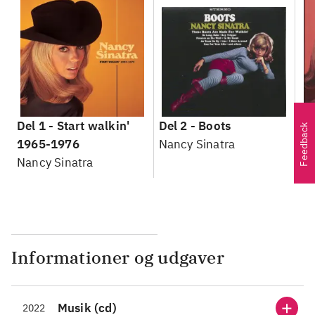
Del 1 -
Start walkin'
Del 2 -
Boots
De
Feedback
1965-1976
Nancy Sinatra
Na
Nancy Sinatra
Informationer og udgaver
Musik (cd)
2022