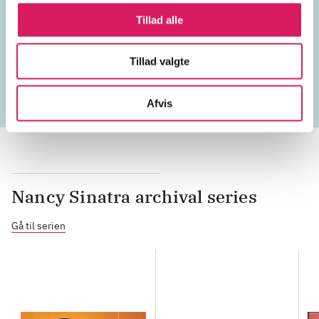
Emneord
Tillad alle
vokal
duet
USA
1960'erne
Tillad valgte
Afvis
Nancy Sinatra archival series
Gå til serien