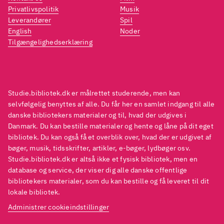
Privatlivspolitik
Musik
Leverandører
Spil
English
Noder
Tilgængelighedserklæring
Studie.bibliotek.dk er målrettet studerende, men kan
selvfølgelig benyttes af alle. Du får her en samlet indgang til alle
danske bibliotekers materialer og til, hvad der udgives i
Danmark. Du kan bestille materialer og hente og låne på dit eget
bibliotek. Du kan også få et overblik over, hvad der er udgivet af
bøger, musik, tidsskrifter, artikler, e-bøger, lydbøger osv.
Studie.bibliotek.dk er altså ikke et fysisk bibliotek, men en
database og service, der viser dig alle danske offentlige
bibliotekers materialer, som du kan bestille og få leveret til dit
lokale bibliotek.
Administrer cookieindstillinger