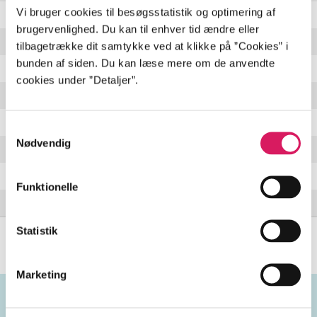
Vi bruger cookies til besøgsstatistik og optimering af
Sundown, Sundown
2:42 min
brugervenlighed. Du kan til enhver tid ændre eller
Jackson
2:49 min
tilbagetrække dit samtykke ved at klikke på ”Cookies” i
bunden af siden. Du kan læse mere om de anvendte
Some Velvet Morning
3:41 min
cookies under ”Detaljer”.
Sand
3:46 min
Lady Bird
3:04 min
Samtykkevalg
Nødvendig
I've Been Down so Long (It Looks Like up to Me)
2:53 min
Tired of Waiting for You (Bonus Track)
3:37 min
Funktionelle
Love is Strange (Bonus Track)
3:19 min
Statistik
Marketing