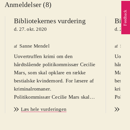
Anmeldelser (8)
Feedback
Bibliotekernes vurdering
Bibli
d. 27. okt. 2020
d. 27. 
Sanne Mendel
San
af
af
Uovertruffen krimi om den
Uovert
hårdtslående politikommissær Cecilie
hårdts
Mars, som skal opklare en række
Mars, 
bestialske kvindemord. For læsere af
bestia
kriminalromaner
.
krimin
Politikommissær Cecilie Mars skal
Politi
sammen med sin underordnede,
sammen
Læs hele vurderingen
Læs
Troels, opklare et massemord på et
Troels
kvindeligt yogahold. Det viser sig
kvindel
hurtigt, at der er tale om et
hurtigt