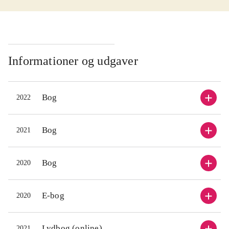
hemmeligt selskab, som kalder sig
hemmel
for Enhjørninge-selskabet. De vil
for Enh
straffe og udrydde kvinder på
straffe
ondskabsfuld vis, og Cecilie prøver
ondskab
Informationer og udgaver
desperat at stoppe dem, da det ikke er
despera
til at forudsige, hvor de slår til.
til at 
Bog
2022
Samtidig bliver hendes stofmisbrug
Samtid
tydeligt for Troels, som truer med at
tydelig
anmelde hende. Snart er Cecilies liv
anmelde
Bog
2021
også i fare, da hun får optrevlet
også i 
Enhjørninge-selskabet
.
Enhjør
Bog
2020
Uhyggelig og hårrejsende krimi, som
Uhygge
er umulig at lægge fra sig. Man kan
er umu
E-bog
2020
ikke undgå at sluge siderne og læse
ikke un
den i ét stræk. En yderst velskrevet
den i é
krimi med et fabelagtigt godt plot.
krimi m
Lydbog (online)
2021