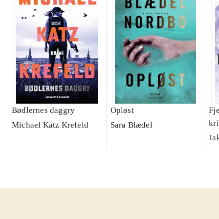
Bødlernes daggry
Opløst
Fj
kr
Michael Katz Krefeld
Sara Blædel
Ja