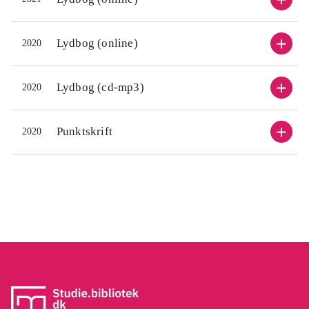
Karaktererne er godt udfoldede,
Karakt
forekommer meget levende og har
foreko
Lydbog (online)
2020
dybde. Underholdningen er sikret
dybde.
med denne fantastisk gode krimi
.
med de
Lydbog (cd-mp3)
2020
Kan sammenlignes med Steffen
Kan sa
Jacobsens kriminalromaner, fx
De
Jacobs
Punktskrift
2020
stumme piger
.
stumme
Kan kl