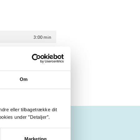
3:00 min
2:59 min
3:55 min
2:57 min
Om
dre eller tilbagetrække dit
okies under ”Detaljer”.
Marketing