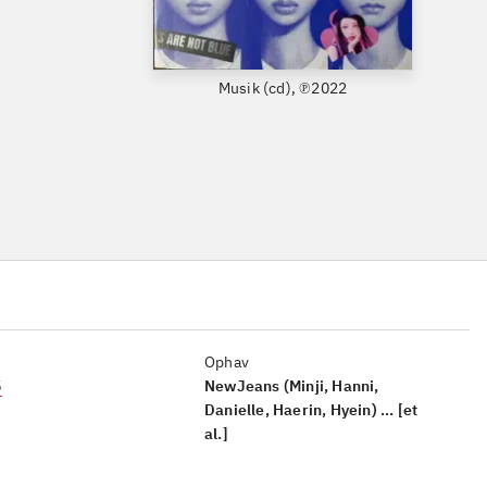
Musik (cd), ℗2022
Ophav
5
NewJeans (Minji, Hanni,
Danielle, Haerin, Hyein) ... [et
al.]