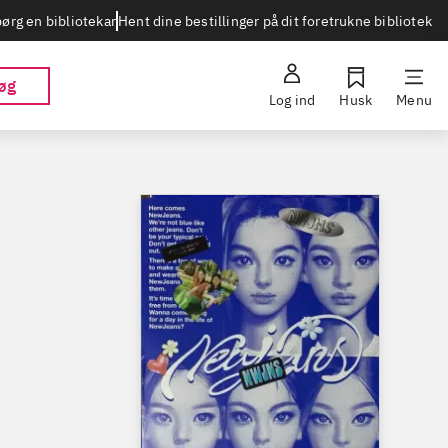
Hent dine bestillinger på dit foretrukne bibliotek
ørg en bibliotekar
øg
Log ind
Husk
Menu