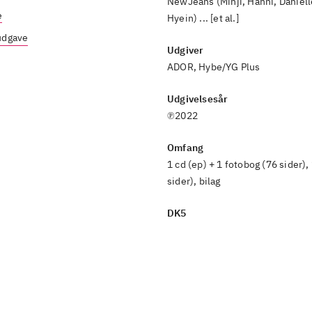
NewJeans (Minji, Hanni, Daniell
e
Hyein) ... [et al.]
 udgave
Udgiver
ADOR, Hybe/YG Plus
Udgivelsesår
℗2022
Omfang
1 cd (ep) + 1 fotobog (76 sider),
sider), bilag
DK5
78.794:5, Rock'n roll. Rock. Folk
Emneord
vokal
,
Sydkorea
,
Korea
,
2020'er