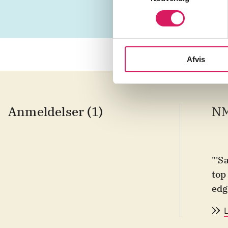
Afvis
Anmeldelser (1)
N
"'S
top
edg