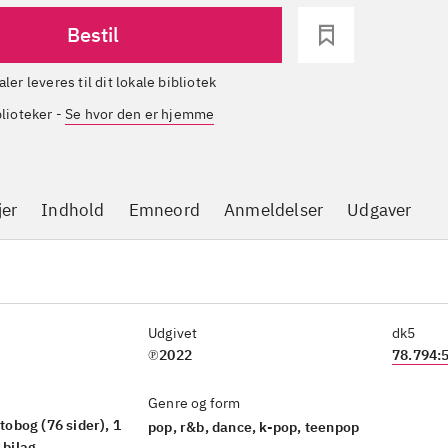
Bestil
aler leveres til dit lokale bibliotek
blioteker
-
Se hvor den er hjemme
jer
Indhold
Emneord
Anmeldelser
Udgaver
Udgivet
dk5
℗2022
78.794:
Genre og form
otobog (76 sider), 1
pop, r&b, dance, k-pop, teenpop
 bilag