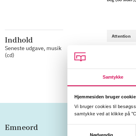
Attention
Indhold
Seneste udgave, musik
Hype Boy
(cd)
Cookie
Hurt
Samtykke
Hjemmesiden bruger cookie
Vi bruger cookies til besøgsst
samtykke ved at klikke på ”C
Emneord
vokal
Samtykkevalg
Nødvendig