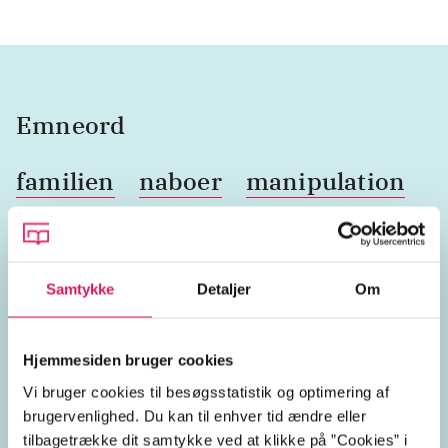
Emneord
familien
naboer
manipulation
familiehemmeligheder
løgn
trusler
flugt
indespærring
Samtykke
Detaljer
Om
grænseoverskridende adfærd
Hjemmesiden bruger cookies
Vi bruger cookies til besøgsstatistik og optimering af
uhygge
brugervenlighed. Du kan til enhver tid ændre eller
tilbagetrække dit samtykke ved at klikke på ”Cookies” i