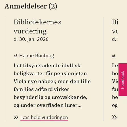
Anmeldelser (2)
Bibliotekernes
Bibl
vurdering
vurd
d. 30. jan. 2026
d. 30.
Hanne Rønberg
Han
af
af
I et tilsyneladende idyllisk
I et t
boligkvarter får pensionisten
bolig
Feedback
Viola nye naboer, men den lille
Viola 
families adfærd virker
famil
besynderlig og urovækkende,
besyn
og under overfladen lurer
og un
hemmeligheder. For læsere af
hemme
Læs hele vurderingen
Læs
psykologisk spænding
.
psyko