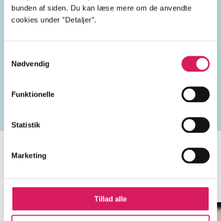
England
2020'erne
bunden af siden. Du kan læse mere om de anvendte
cookies under ”Detaljer”.
Samtykkevalg
Lignende emneord
Nødvendig
bedrag
jødeforfølgelse
død
Rebekka Eliasdatter
Funktionelle
Statistik
Marketing
Minder om
Tillad alle