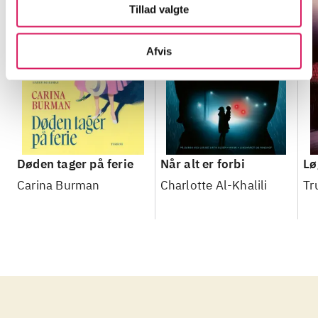
Tillad valgte
Afvis
Døden tager på ferie
Når alt er forbi
Lø
Carina Burman
Charlotte Al-Khalili
Tr