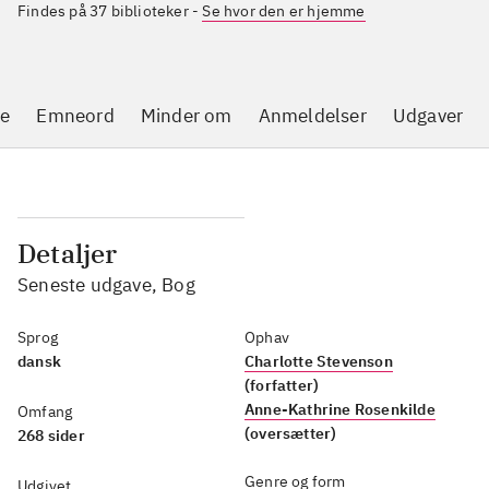
Findes på 37 biblioteker
-
Se hvor den er hjemme
se
Emneord
Minder om
Anmeldelser
Udgaver
Detaljer
Seneste udgave, Bog
Sprog
Ophav
dansk
Charlotte Stevenson
(forfatter)
Anne-Kathrine Rosenkilde
Omfang
(oversætter)
268 sider
Genre og form
Udgivet