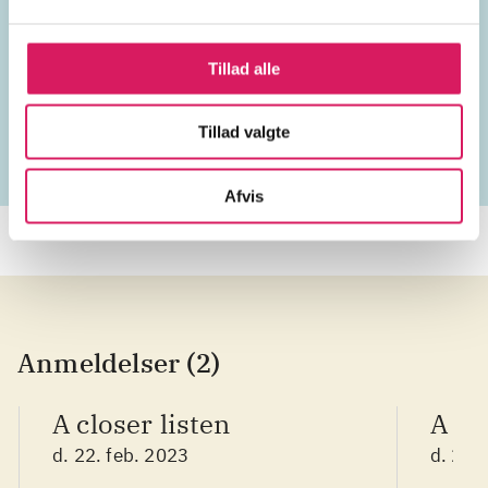
instrumental
klaver
keyboard
Tillad alle
Polen
2020'erne
Tillad valgte
Afvis
Anmeldelser (2)
A closer listen
A cl
d. 22. feb. 2023
d. 22.