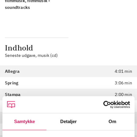
filmmusik, filmmusik -
soundtracks
Indhold
Seneste udgave, musik (cd)
Allegra
4:01 min
Spring
3:06 min
Stampa
2:00 min
Struggle
2:43 min
Morning
2:34 min
Samtykke
Detaljer
Om
In Between
2:19 min