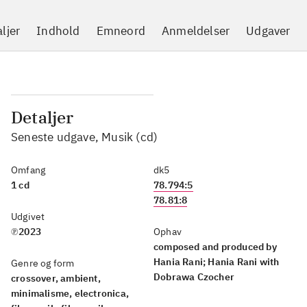
ljer
Indhold
Emneord
Anmeldelser
Udgaver
Detaljer
Seneste udgave, Musik (cd)
Omfang
dk5
1 cd
78.794:5
78.81:8
Udgivet
℗2023
Ophav
composed and produced by
Hania Rani; Hania Rani with
Genre og form
Dobrawa Czocher
crossover, ambient,
minimalisme, electronica,