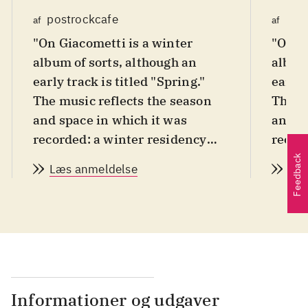
postrockcafe
pos
af
af
"On Giacometti is a winter
"On G
album of sorts, although an
album 
early track is titled "Spring."
early 
The music reflects the season
The m
and space in which it was
and s
recorded: a winter residency
recor
snuggled in the Swiss
snugg
Feedback
Læs anmeldelse
Læs
mountains, where pianist
mount
Hania Rani worked on the score
Hania
to a film about Swiss painter
to a f
and sculptor Alberto
and s
Giacometti. The music is
Giaco
suitably spacious: calm and
suita
expansive, like the view of
expans
Informationer og udgaver