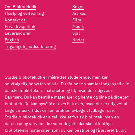
glitter of frost on a
glitte
Om Bibliotek.dk
Bøger
windowpane, tentative
windo
Hjælp og vejledning
Artikler
footsteps on a fuzzy rug, a cup of
footst
Kontakt os
Film
Privatlivspolitik
Musik
coffee and contemplation".
coffe
Leverandører
Spil
English
Noder
Tilgængelighedserklæring
Studie.bibliotek.dk er målrettet studerende, men kan
selvfølgelig benyttes af alle. Du får her en samlet indgang til alle
danske bibliotekers materialer og til, hvad der udgives i
Danmark. Du kan bestille materialer og hente og låne på dit eget
bibliotek. Du kan også få et overblik over, hvad der er udgivet af
bøger, musik, tidsskrifter, artikler, e-bøger, lydbøger osv.
Studie.bibliotek.dk er altså ikke et fysisk bibliotek, men en
database og service, der viser dig alle danske offentlige
bibliotekers materialer, som du kan bestille og få leveret til dit