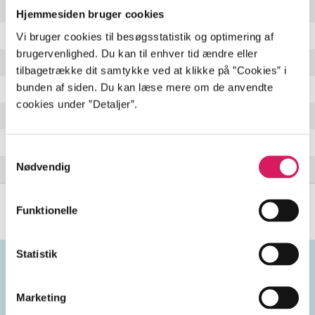
Knots
1:54 min
Hjemmesiden bruger cookies
Dreamy
2:59 min
Vi bruger cookies til besøgsstatistik og optimering af
brugervenlighed. Du kan til enhver tid ændre eller
Storm
3:18 min
tilbagetrække dit samtykke ved at klikke på ”Cookies” i
bunden af siden. Du kan læse mere om de anvendte
Time
5:53 min
cookies under ”Detaljer”.
Mountains
4:07 min
Annette
3:22 min
Samtykkevalg
Nødvendig
Alberto
3:47 min
Funktionelle
Statistik
Emneord
Marketing