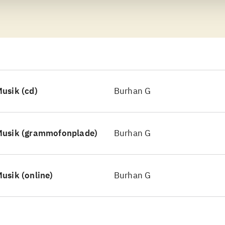
ver Burhan G til den amerikanske retrolyd i form af
gegummipop fra halvtredserne. Og i en mørk nove
 ikke det værste, man kan lægge ører til
.
usik (cd)
Burhan G
Musik (grammofonplade)
Burhan G
usik (online)
Burhan G