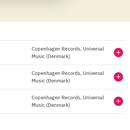
 soul, r&b og
skæver Burhan G til de
mber måned er
tyggegummipop fra ha
det ikke det værste, m
Copenhagen Records, Universal
Music (Denmark)
Copenhagen Records, Universal
Music (Denmark)
Copenhagen Records, Universal
Music (Denmark)