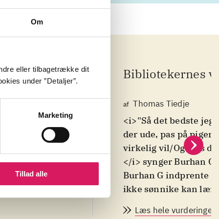
Om
dre eller tilbagetrække dit
Bibliotekernes v
okies under ”Detaljer”.
Thomas Tiedje
af
Marketing
 end du gør
<i>"Så det bedste jeg
hvis de
der ude, pas på pigern
i kærlighed",
virkelig vil/Og hvis de
. Her vil
</i> synger Burhan G p
allas, og mon
Burhan G indprente li
Tillad alle
kapader, som
ikke sønnike kan lære 
rne med titler
han besynger dem her,
Læs hele vurderingen
 Musikalsk
som "Nathalia", "Diana