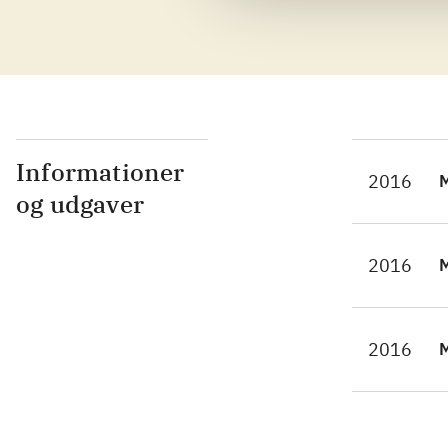
skæ
tyg
det
Informationer
2016
M
og udgaver
2016
2016
M