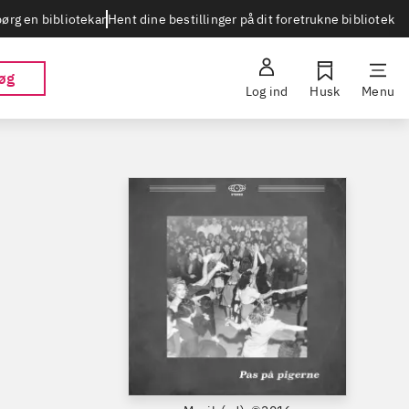
Hent dine bestillinger på dit foretrukne bibliotek
ørg en bibliotekar
øg
Log ind
Husk
Menu