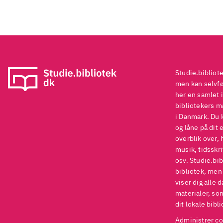
Studie.bibliot
men kan selvføl
her en samlet i
bibliotekers ma
i Danmark. Du 
og låne på dit 
overblik over, 
musik, tidsskri
osv. Studie.bib
bibliotek, men
viser dig alle 
materialer, som
dit lokale bibli
Administrer co