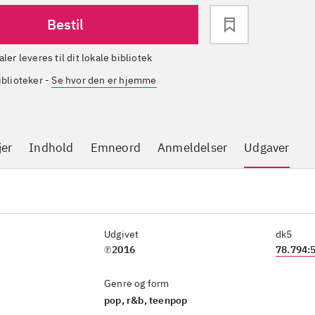
Bestil
aler leveres til dit lokale bibliotek
iblioteker
-
Se hvor den er hjemme
jer
Indhold
Emneord
Anmeldelser
Udgaver
Udgivet
dk5
℗2016
78.794:
Genre og form
pop, r&b, teenpop