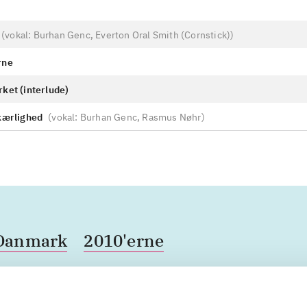
(
vokal: Burhan Genc, Everton Oral Smith (Cornstick)
)
rne
rket (interlude)
 kærlighed
(
vokal: Burhan Genc, Rasmus Nøhr
)
Danmark
2010'erne