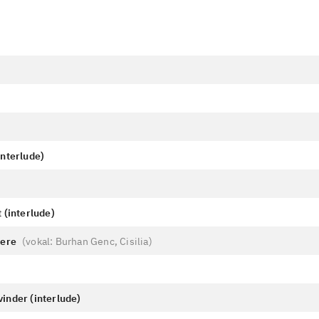
interlude)
 (interlude)
mere
(
vokal: Burhan Genc, Cisilia
)
inder (interlude)