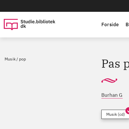
Forside
B
Pas 
Musik / pop
Burhan G
Musik (cd)