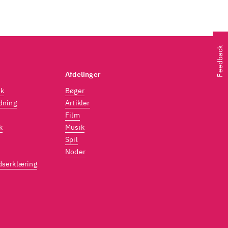
Feedback
Afdelinger
dk
Bøger
dning
Artikler
Film
k
Musik
Spil
Noder
dserklæring