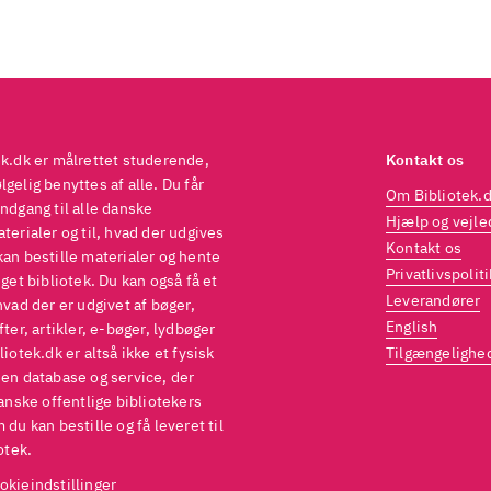
ek.dk er målrettet studerende,
Kontakt os
gelig benyttes af alle. Du får
Om Bibliotek.
ndgang til alle danske
Hjælp og vejle
terialer og til, hvad der udgives
Kontakt os
kan bestille materialer og hente
Privatlivspoliti
eget bibliotek. Du kan også få et
Leverandører
hvad der er udgivet af bøger,
English
fter, artikler, e-bøger, lydbøger
liotek.dk er altså ikke et fysisk
Tilgængelighe
 en database og service, der
danske offentlige bibliotekers
 du kan bestille og få leveret til
otek.
okieindstillinger