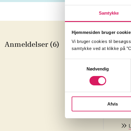
Samtykke
Hjemmesiden bruger cookie
Vi bruger cookies til besøgsst
Anmeldelser (6)
Bi
samtykke ved at klikke på ”C
T
Samtykkevalg
af
Nødvendig
<i>
der
vir
</i
Bur
Afvis
ikk
han
som