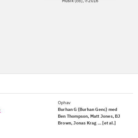
Musik (cd), ℗2016
Ophav
5
Burhan G (Burhan Genc) med
Ben Thompson, Matt Jones, BJ
Brown, Jonas Krag ... [et al.]