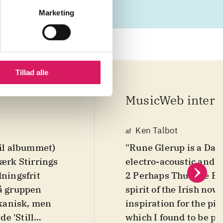
Marketing
Tillad alle
MusicWeb intern
Ken Talbot
af
til albummet)
"Rune Glerup is a Dan
værk Stirrings
electro-acoustic and e
dningsfrit
2 Perhaps Thus the En
å gruppen
spirit of the Irish no
ekanisk, men
inspiration for the piec
e 'Still
which I found to be pe