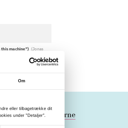
ds this machine")
(
Jonas
Om
dre eller tilbagetrække dit
Danmark
2010'erne
okies under ”Detaljer”.