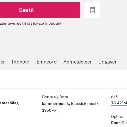
Bestil
aler leveres til dit lokale bibliotek
jer
Indhold
Emneord
Anmeldelser
Udgaver
Genre og form
dk5
entarbilag
78.421:
kammermusik, klassisk musik
1950 ->
Ophav
Rune Gl