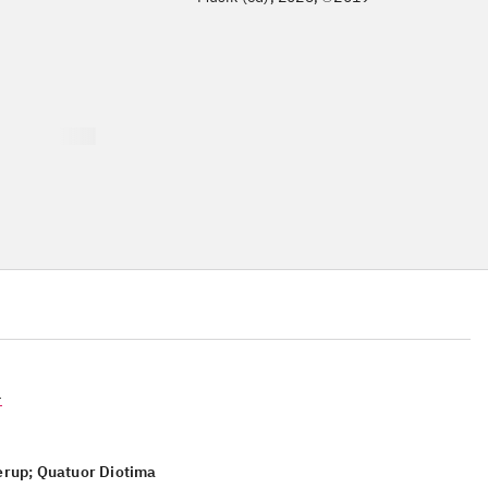
4
erup; Quatuor Diotima