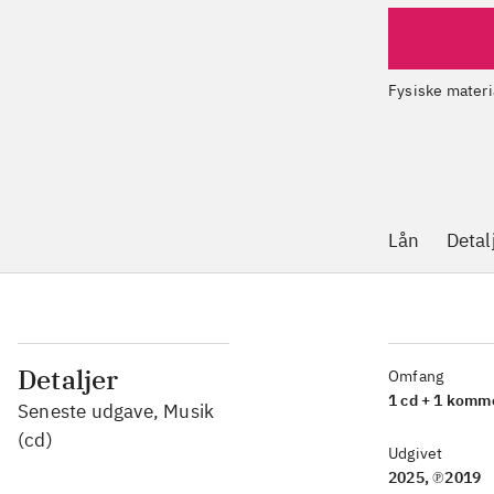
Fysiske materi
Lån
Detal
Detaljer
Omfang
1 cd + 1 komm
Seneste udgave, Musik
(cd)
Udgivet
2025, ℗2019