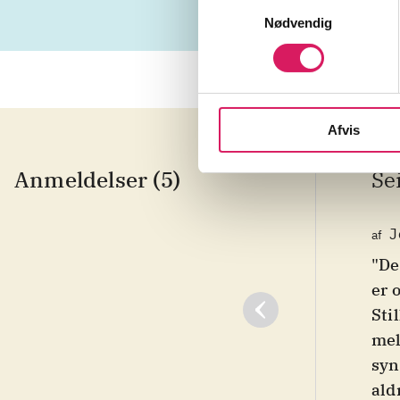
Samtykkevalg
Nødvendig
Afvis
Anmeldelser (5)
Se
J
af
"De
er 
Sti
mel
syn
ald