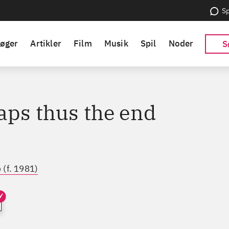
Sp
øger
Artikler
Film
Musik
Spil
Noder
S
aps thus the end
 (f. 1981)