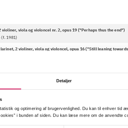
2 violiner, viola og violoncel nr. 2, opus 19 ("Perhaps thus the end")
 (f. 1981)
klarinet, 2 violiner, viola og violoncel, opua 16 ("Still leaning towar
rinet
)
 (f. 1981)
Detaljer
s
atistik og optimering af brugervenlighed. Du kan til enhver tid æn
ental
strygekvartet
klarinetkvintet
ookies” i bunden af siden. Du kan læse mere om de anvendte co