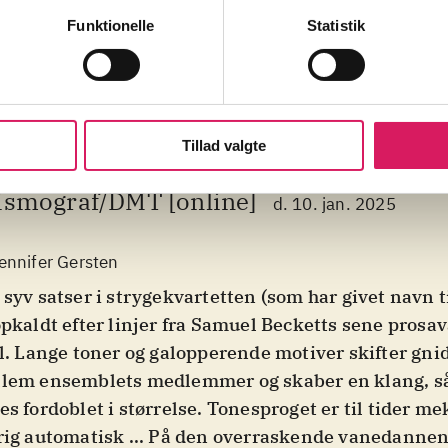
Funktionelle
Statistik
Tillad valgte
ismograf/DMT [online]
d. 10. jan. 2025
ennifer Gersten
 syv satser i strygekvartetten (som har givet navn 
opkaldt efter linjer fra Samuel Becketts sene prosa
ll. Lange toner og galopperende motiver skifter gni
lem ensemblets medlemmer og skaber en klang, s
es fordoblet i størrelse. Tonesproget er til tider m
rig automatisk ... På den overraskende vanedannend