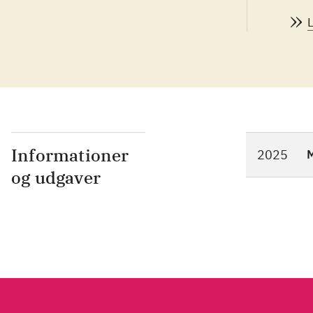
Lea
ele
vidunde
ove
And
Informationer
2025
M
og udgaver