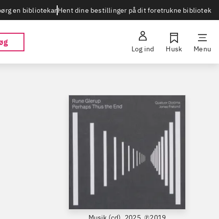
Hent dine bestillinger på dit foretrukne bibliotek
ørg en bibliotekar
øg
Log ind
Husk
Menu
Musik (cd), 2025, ℗2019