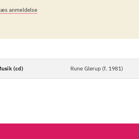
ning Towards this Machine' ... forstærkes ensemble
Læs anmeldelse
ktronik gennem en subtil, hakkende resonans ... De
rligt sær effekt ... - endnu én af mange givende
rraskelser på denne fremragende udgivelse [dansk
reo Michaelo Mielczarek]".
usik (cd)
Rune Glerup (f. 1981)