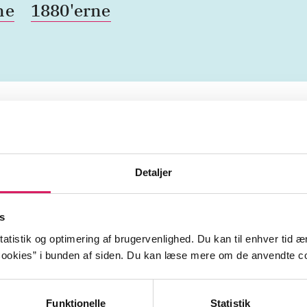
ne
1880'erne
Artiklerne i
handler ofte
lorem ipsum dolor sit amet ...
Tidsskrift
Detaljer
s
atistik og optimering af brugervenlighed. Du kan til enhver tid æn
ookies” i bunden af siden. Du kan læse mere om de anvendte co
Funktionelle
Statistik