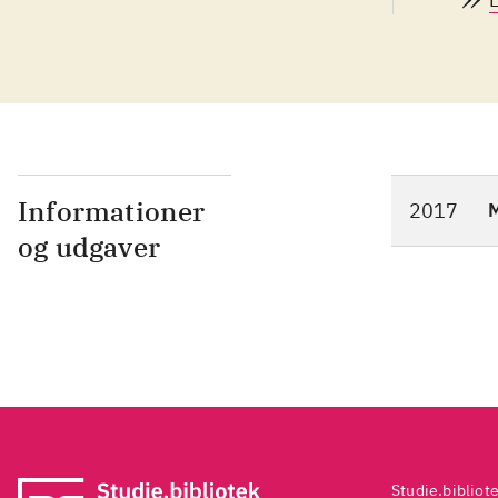
reg
Informationer
2017
M
og udgaver
Studie.bibliot