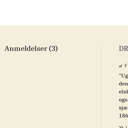
Anmeldelser (3)
DR
F
af
"Ug
den
els
ogs
sjæ
186
er 