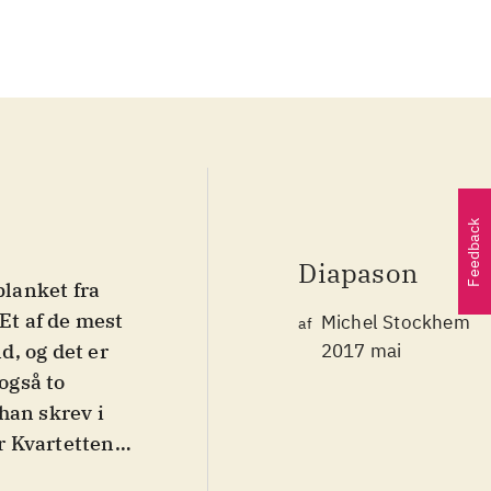
Feedback
Diapason
planket fra
Et af de mest
Michel Stockhem
af
, og det er
2017 mai
også to
han skrev i
er Kvartetten
 20 år og