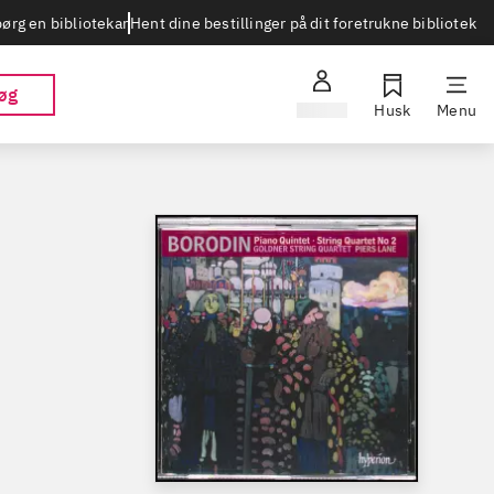
Hent dine bestillinger på dit foretrukne bibliotek
ørg en bibliotekar
øg
Log ind
Husk
Menu