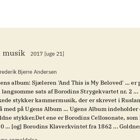
 musik
2017 [uge 21]
rederik Bjerre Andersen
ens album: Sjæleren 'And This is My Beloved' ... er 
 langsomme sats af Borodins Strygekvartet nr. 2 ... 
kede stykker kammermusik, der er skrevet i Rusland
å med på Ugens Album ... Ugens Album indeholder 
ldne stykker.Det ene er Borodins Cellosonate, som 
0 ... [og] Borodins Klaverkvintet fra 1862 ... Goldn
et rutineret ensemble, der har spillet sammen i over