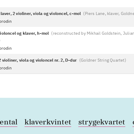
laver, 2 violiner, viola og violoncel, c-mol
(
Piers Lane, klaver, Goldn
orodin
ioloncel og klaver, h-mol
(
reconstructed by Mikhail Goldstein, Julian
)
orodin
 violiner, viola og violoncel nr. 2, D-dur
(
Goldner String Quartet
)
orodin
ental
klaverkvintet
strygekvartet