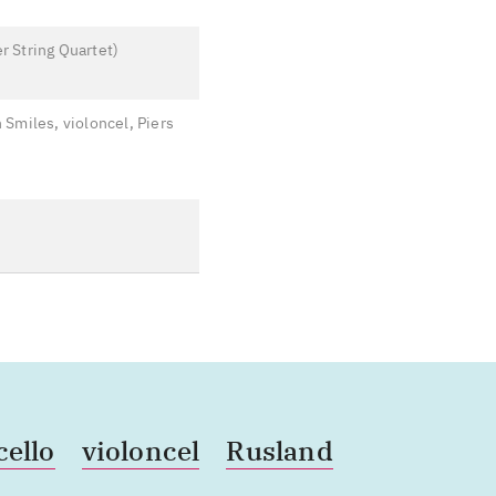
er String Quartet
)
 Smiles, violoncel, Piers
cello
violoncel
Rusland