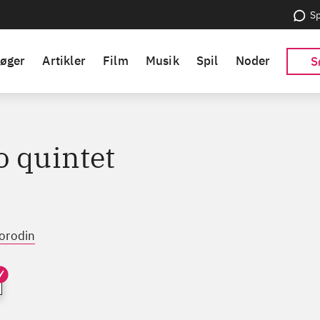
Sp
øger
Artikler
Film
Musik
Spil
Noder
S
o quintet
orodin