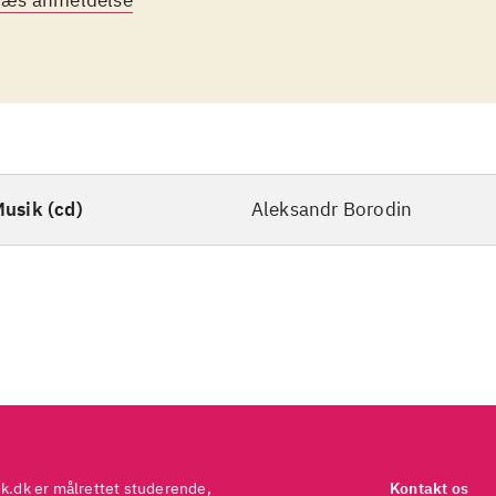
Læs anmeldelse
nes for Australiens bedste strygekvartet".
usik (cd)
Aleksandr Borodin
ek.dk er målrettet studerende,
Kontakt os