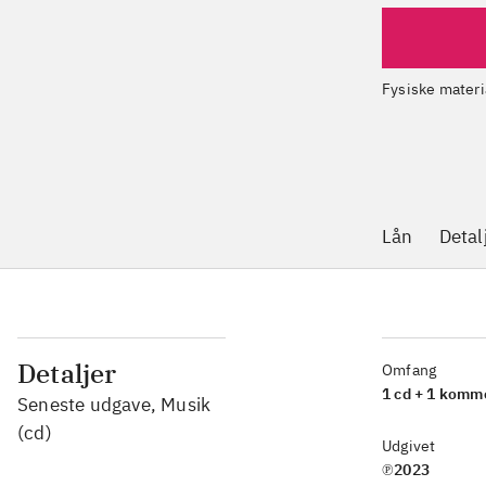
Fysiske materi
Lån
Detal
Detaljer
Omfang
1 cd + 1 komm
Seneste udgave, Musik
(cd)
Udgivet
℗2023