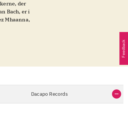
rkerne, der
an Bach, er i
ez Mhaanna,
Feedback
Dacapo Records