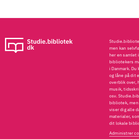
Studie.bibliot
men kan selvføl
her en samlet i
bibliotekers ma
i Danmark. Du 
og låne på dit 
overblik over, 
musik, tidsskri
osv. Studie.bib
bibliotek, men
viser dig alle 
materialer, som
dit lokale bibli
Administrer co