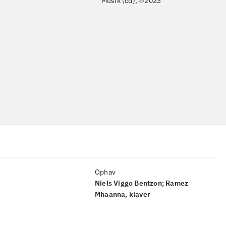
Musik (cd), ℗2023
Ophav
Niels Viggo Bentzon; Ramez
Mhaanna, klaver