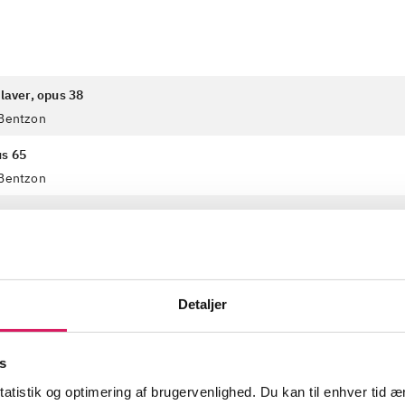
klaver, opus 38
 Bentzon
us 65
 Bentzon
klaver, opus 10
 Bentzon
for klaver, opus 31
 Bentzon
Detaljer
s
atistik og optimering af brugervenlighed. Du kan til enhver tid æn