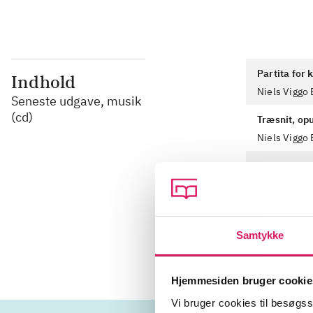
Partita for 
Indhold
Niels Viggo
Seneste udgave, musik
(cd)
Træsnit, op
Niels Viggo
Toccata for 
Niels Viggo
Passacaglia 
Niels Viggo
Samtykke
Hjemmesiden bruger cookie
Vi bruger cookies til besøgsst