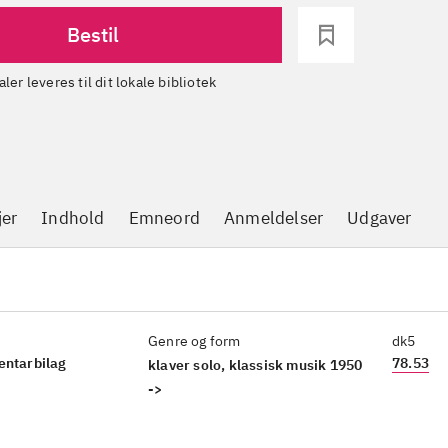
Bestil
aler leveres til dit lokale bibliotek
jer
Indhold
Emneord
Anmeldelser
Udgaver
Genre og form
dk5
entarbilag
78.53
klaver solo, klassisk musik 1950
->