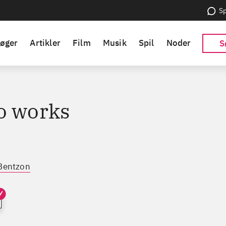
Sp
øger
Artikler
Film
Musik
Spil
Noder
S
o works
 Bentzon