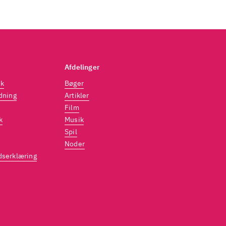
Afdelinger
dk
Bøger
dning
Artikler
Film
k
Musik
Spil
Noder
dserklæring