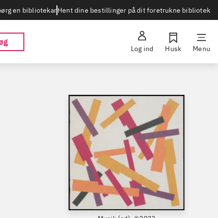
Hent dine bestillinger på dit foretrukne bibliotek
ørg en bibliotekar
øg
Log ind
Husk
Menu