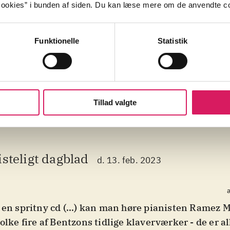
ookies” i bunden af siden. Du kan læse mere om de anvendte co
ental
klaver
Danmark
1940'erne
Funktionelle
Statistik
Tillad valgte
isteligt dagblad
d. 13. feb. 2023
a
 en spritny cd (...) kan man høre pianisten Ramez
tolke fire af Bentzons tidlige klaverværker - de er al