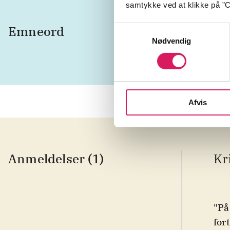
samtykke ved at klikke på ”C
Emneord
instrum
Samtykkevalg
Nødvendig
Afvis
Anmeldelser (1)
Kr
"På
for