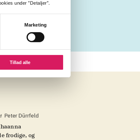
okies under ”Detaljer”.
1950'erne
Marketing
Tillad alle
Peter Dürrfeld
f
 Mhaanna
le frodige, og