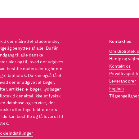
ek.dk er målrettet studerende,
Kontakt os
gelig benyttes af alle. Du får
Om Bibliotek.
ndgang til alle danske
Hjælp og vejle
terialer og til, hvad der udgives
Kontakt os
kan bestille materialer og hente
Privatlivspoliti
eget bibliotek. Du kan også få et
Leverandører
hvad der er udgivet af bøger,
English
fter, artikler, e-bøger, lydbøger
liotek.dk er altså ikke et fysisk
Tilgængelighe
 en database og service, der
danske offentlige bibliotekers
 du kan bestille og få leveret til
otek.
okieindstillinger