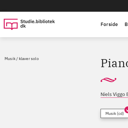
Forside
B
Pian
Musik / klaver solo
Niels Viggo
Musik (cd)