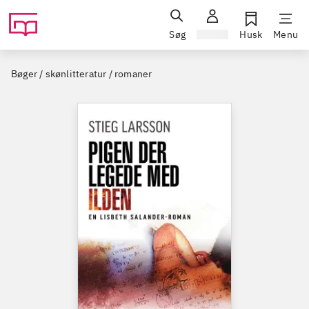
Søg
Log ind
Husk
Menu
Bøger / skønlitteratur / romaner