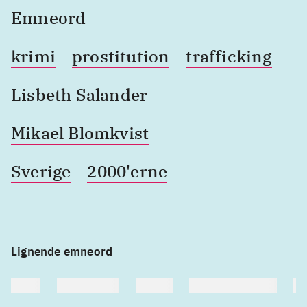
Emneord
krimi
prostitution
trafficking
Lisbeth Salander
Mikael Blomkvist
Sverige
2000'erne
Lignende emneord
heste
børnebøger
ridning
hestesygdomme
vo