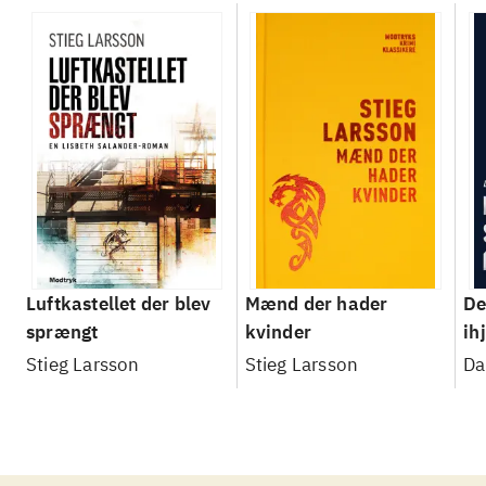
Luftkastellet der blev
Mænd der hader
De
sprængt
kvinder
ih
Stieg Larsson
Stieg Larsson
Da