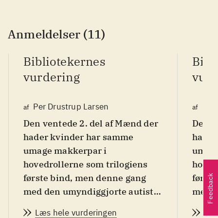
Anmeldelser (11)
Bibliotekernes
Bibl
vurdering
vurd
Per Drustrup Larsen
Per 
af
af
Den ventede 2. del af Mænd der
Den v
hader kvinder har samme
hader
umage makkerpar i
umage
hovedrollerne som trilogiens
hoved
første bind, men denne gang
først
Feedback
med den umyndiggjorte autist-
med d
Pippi, karateekspert, mester-
Pippi
Læs hele vurderingen
Læs