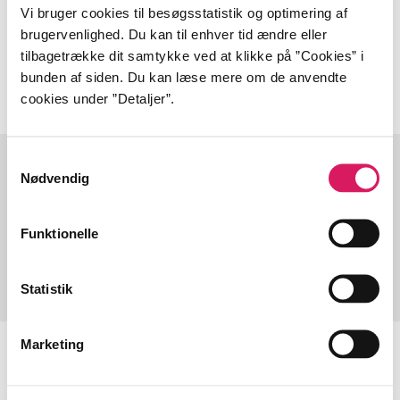
Vi bruger cookies til besøgsstatistik og optimering af
Tidsskrift
brugervenlighed. Du kan til enhver tid ændre eller
Artiklerne i
handler ofte om
tilbagetrække dit samtykke ved at klikke på ”Cookies” i
bunden af siden. Du kan læse mere om de anvendte
cookies under ”Detaljer”.
Samtykkevalg
Nødvendig
Artikler med samme emner
Fra
Funktionelle
Statistik
Marketing