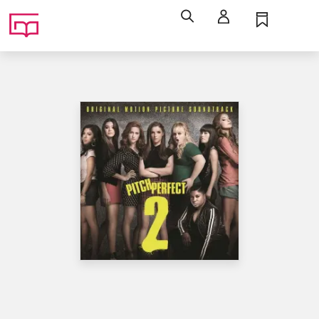
Søg
Log ind
Husk
Menu
Musik / filmmusik
Musik (cd), ℗2015