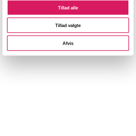
Artikler
Tillad alle
Alle registrerede artikler fordelt på udgivelser
Tillad valgte
...
Afvis
...
...
...
...