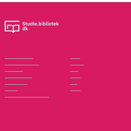
Kontakt os
Afdelinger
Om Bibliotek.dk
Bøger
Hjælp og vejledning
Artikler
Kontakt os
Film
Privatlivspolitik
Musik
Leverandører
Spil
English
Noder
Tilgængelighedserklæring
Studie.bibliotek.dk er målrettet studerende, men kan selvfølgelig