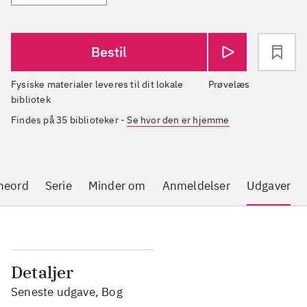
Bestil
Fysiske materialer leveres til dit lokale
Prøvelæs
bibliotek
Findes på 35 biblioteker
-
Se hvor den er hjemme
neord
Serie
Minder om
Anmeldelser
Udgaver
Detaljer
Seneste udgave, Bog