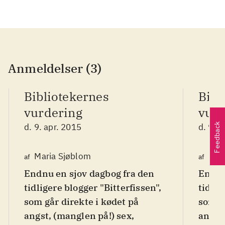
Anmeldelser (3)
Bibliotekernes
Bibl
vurdering
vurd
Feedback
d. 9. apr. 2015
d. 9. a
Maria Sjøblom
Mar
af
af
Endnu en sjov dagbog fra den
Endnu
tidligere blogger "Bitterfissen",
tidlig
som går direkte i kødet på
som gå
angst, (manglen på!) sex,
angst,