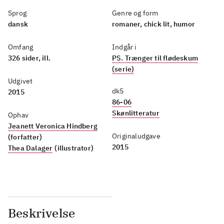
Sprog
Genre og form
dansk
romaner, chick lit, humor
Omfang
Indgår i
326 sider, ill.
PS. Trænger til flødeskum
(serie)
Udgivet
dk5
2015
86-06
Skønlitteratur
Ophav
Jeanett Veronica Hindberg
Originaludgave
(forfatter)
2015
Thea Dalager
(illustrator)
Beskrivelse