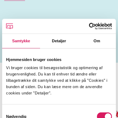
Lignende emneord
erotik
parforhold
seksualliv
seksualitet
slank
Samtykke
Detaljer
Om
Hjemmesiden bruger cookies
Vi bruger cookies til besøgsstatistik og optimering af
brugervenlighed. Du kan til enhver tid ændre eller
tilbagetrække dit samtykke ved at klikke på ”Cookies” i
PS. Trænger til flødeskum
bunden af siden. Du kan læse mere om de anvendte
cookies under ”Detaljer”.
Gå til serien
Samtykkevalg
Nødvendig