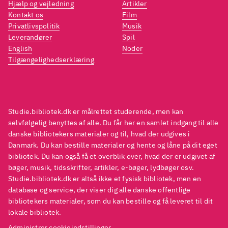
Hjælp og vejledning
Artikler
omverdenen
.
omve
Kontakt os
Film
Her er mere dybde og knap så
Her e
Privatlivspolitik
Musik
meget falden på halen humor
meget
Leverandører
Spil
som i
PS. Trænger til flødeskum
som i
English
Noder
Tilgængelighedserklæring
(og diller)
Hvor lagde jeg
(og di
babyen?
. Genren chick lit er
babye
også parret med dansk humor i
også 
fx Hvor lagde jeg babyen?, som
fx Hv
Studie.bibliotek.dk er målrettet studerende, men kan
dog beskriver en anden livsfase
dog b
selvfølgelig benyttes af alle. Du får her en samlet indgang til alle
og er for lidt yngre kvinder
Her
og er 
danske bibliotekers materialer og til, hvad der udgives i
Danmark. Du kan bestille materialer og hente og låne på dit eget
er mere dybde og knap så
er me
bibliotek. Du kan også få et overblik over, hvad der er udgivet af
meget falden på halen humor
meget
bøger, musik, tidsskrifter, artikler, e-bøger, lydbøger osv.
som i PS. Trænger til flødeskum
som i
Studie.bibliotek.dk er altså ikke et fysisk bibliotek, men en
(og diller). Genren chick lit er
(og di
database og service, der viser dig alle danske offentlige
bibliotekers materialer, som du kan bestille og få leveret til dit
også parret med dansk humor i
også 
lokale bibliotek.
fx
, som dog beskriver en anden
fx
, s
Administrer cookieindstillinger