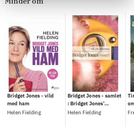
Minder om
Bridget Jones - vild
Bridget Jones - samlet
Ti
med ham
: Bridget Jones'
om
dagbog : Bridget Jones
Helen Fielding
Helen Fielding
Fr
- på randen af fornuft