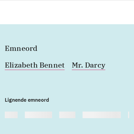
Emneord
Elizabeth Bennet
Mr. Darcy
Lignende emneord
heste
børnebøger
ridning
hestesygdomme
vo