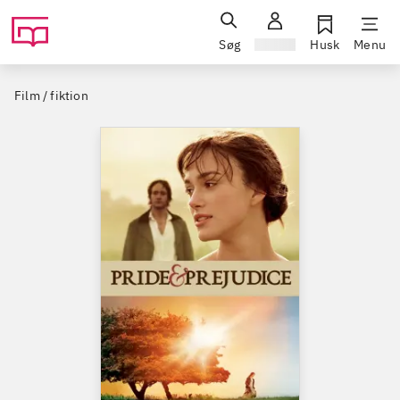
Søg
Log ind
Husk
Menu
Film / fiktion