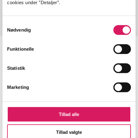
cookies under ”Detaljer”.
Fra
Samtykkevalg
Nødvendig
Funktionelle
Artikler
Statistik
Alle registrerede artikler fordelt på udgivelser
Marketing
...
...
Tillad alle
...
Tillad valgte