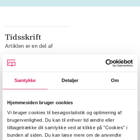
Tidsskrift
Artiklen er en del af
lorem ipsum dolor sit amet ...
Tidsskrift
Samtykke
Detaljer
Om
Artiklerne i
handler ofte om
Hjemmesiden bruger cookies
Vi bruger cookies til besøgsstatistik og optimering af
brugervenlighed. Du kan til enhver tid ændre eller
tilbagetrække dit samtykke ved at klikke på ”Cookies” i
Artikler med samme emner
bunden af siden. Du kan læse mere om de anvendte