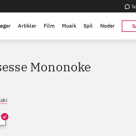
Sp
øger
Artikler
Film
Musik
Spil
Noder
S
sesse Mononoke
aki
)