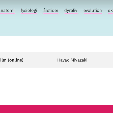
anatomi
fysiologi
årstider
dyreliv
evolution
ek
ilm (online)
Hayao Miyazaki