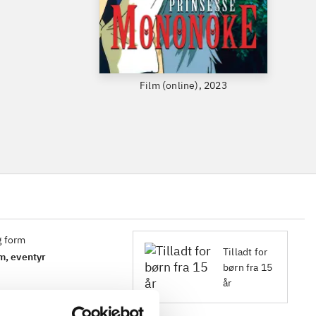
Film (online), 2023
g form
Tilladt for
m, eventyr
børn fra 15
år
iyazaki