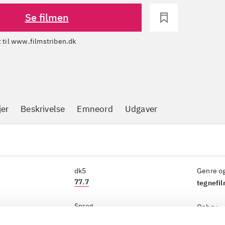
Se filmen
dt til www.filmstriben.dk
jer
Beskrivelse
Emneord
Udgaver
dk5
Genre o
77.7
tegnefil
Sprog
Ophav
Japansk tale, undertekster på
Hayao M