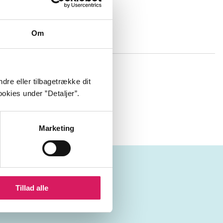
ipt, instruktør)
Om
t finde
ærd til et
dre eller tilbagetrække dit
nfører dyrene
okies under ”Detaljer”.
Marketing
Tillad alle