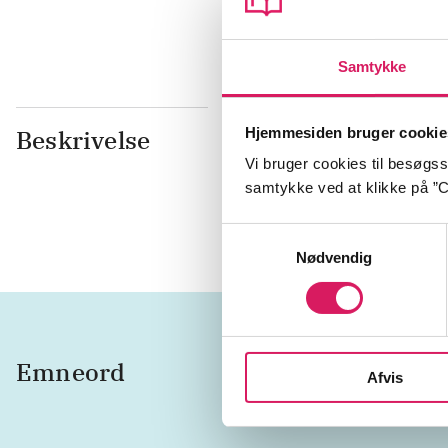
Samtykke
Hjemmesiden bruger cookie
Beskrivelse
Prins Ashita
skovguden Sh
Vi bruger cookies til besøgsst
landskab af
samtykke ved at klikke på ”C
i en gruso
Samtykkevalg
Nødvendig
Emneord
naturen
Afvis