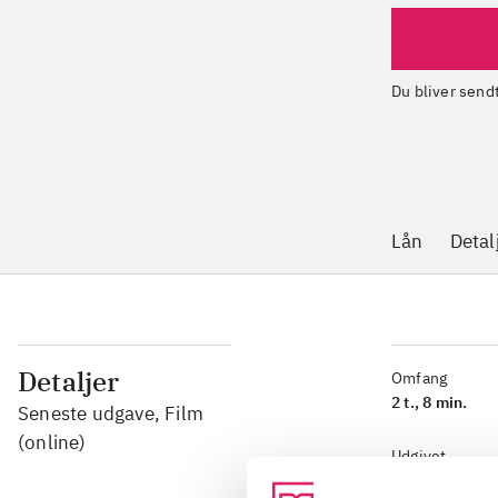
Du bliver sen
Lån
Detal
Detaljer
Omfang
2 t., 8 min.
Seneste udgave, Film
(online)
Udgivet
2023