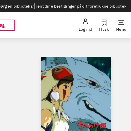
Hent dine bestillinger på dit foretrukne bibliotek
ørg en bibliotekar
øg
Log ind
Husk
Menu