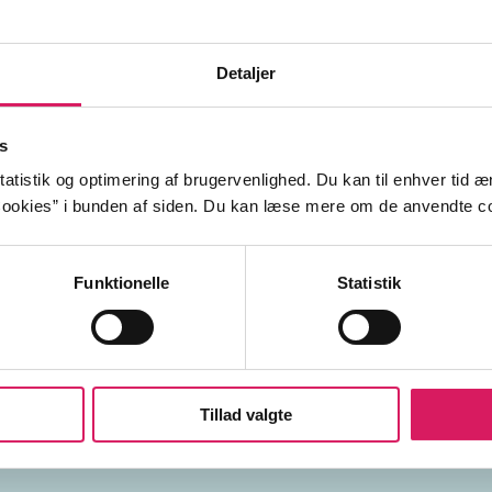
dansk
(manuskr
Detaljer
s
ka bliver forgiftet af en vildsvinedæmon og drager ud for a
ishigami, som kan helbrede ham. Det bliver en farefuld f
atistik og optimering af brugervenlighed. Du kan til enhver tid æn
 uberørt natur, hvorfra ulvepigen, prinsesse Mononoke, a
ookies” i bunden af siden. Du kan læse mere om de anvendte co
m kamp mod mennesker.
Funktionelle
Statistik
mennesket
Tillad valgte