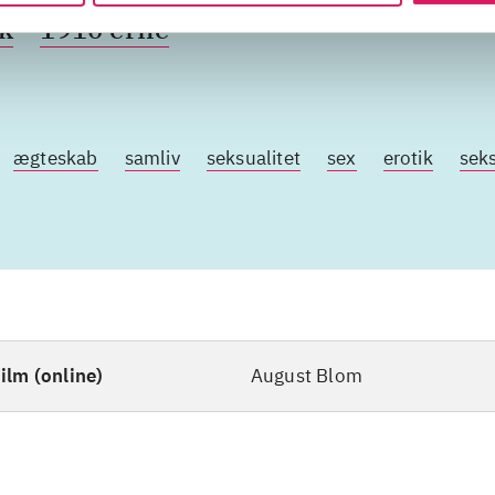
k
1910'erne
ægteskab
samliv
seksualitet
sex
erotik
seks
ilm (online)
August Blom