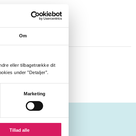
Om
venskabelige
res side -
dre eller tilbagetrække dit
de kunne
okies under ”Detaljer”.
Marketing
Tillad alle