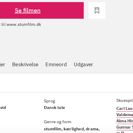
Se filmen
dt til www.stumfilm.dk
jer
Beskrivelse
Emneord
Udgaver
Skuespil
Sprog
hvid
Dansk tale
Carl Lau
Valdema
Alma Hi
Genre og form
Gunnar 
stumfilm, kærlighed, drama,