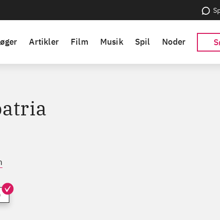
Sp
øger
Artikler
Film
Musik
Spil
Noder
S
atria
m
)