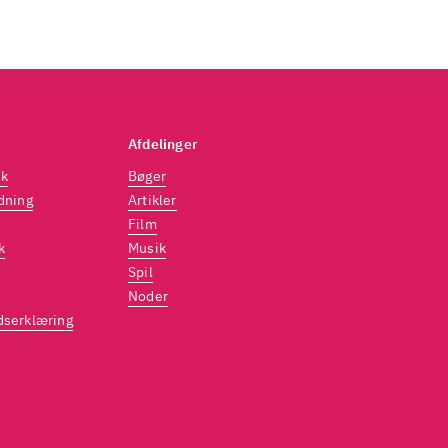
Afdelinger
dk
Bøger
dning
Artikler
Film
k
Musik
Spil
Noder
dserklæring