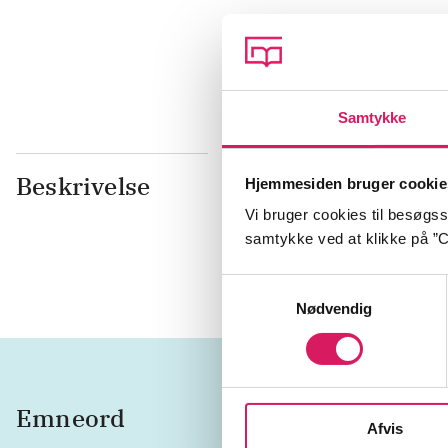
dk5
77.7
Samtykke
Beskrivelse
Som et lyn f
Hjemmesiden bruger cookie
nabostater e
Vi bruger cookies til besøgsst
står Elsa og
samtykke ved at klikke på ”C
forenes ige
Samtykkevalg
Nødvendig
Emneord
kærligh
Afvis