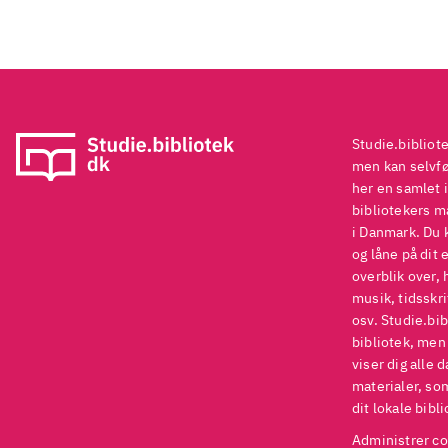
Studie.bibliot
men kan selvføl
her en samlet i
bibliotekers ma
i Danmark. Du 
og låne på dit 
overblik over, 
musik, tidsskri
osv. Studie.bib
bibliotek, men
viser dig alle 
materialer, som
dit lokale bibli
Administrer co