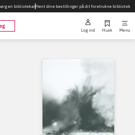
Hent dine bestillinger på dit foretrukne bibliotek
ørg en bibliotekar
øg
Log ind
Husk
Menu