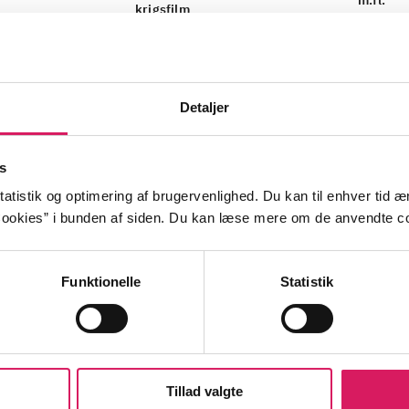
m.fl.
krigsfilm
Detaljer
ra en klar himmel kommer krigserklæringen, og to ellers 
s
r nu fjendtlige magter. Midt i dette inferno - og på hver de
atistik og optimering af brugervenlighed. Du kan til enhver tid æn
 Alexis, der må ophæve deres forlovelse. Vil de nogensin
ookies” i bunden af siden. Du kan læse mere om de anvendte co
n?
Funktionelle
Statistik
ed
Tillad valgte