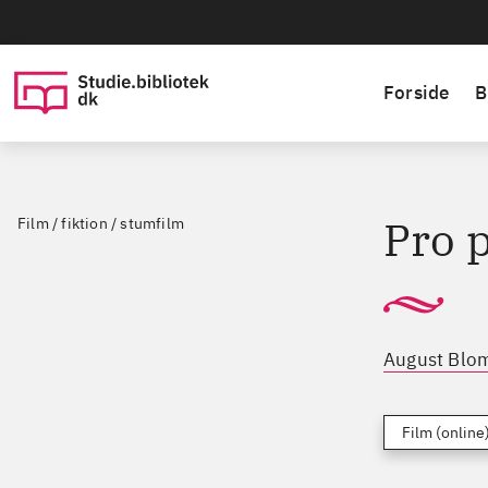
Forside
B
Pro p
Film / fiktion / stumfilm
August Blo
Film (online