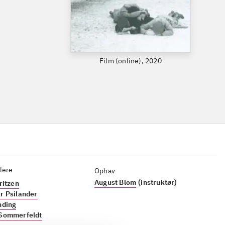
Film (online), 2020
lere
Ophav
August Blom
(instruktør)
ritzen
r Psilander
nding
Sommerfeldt