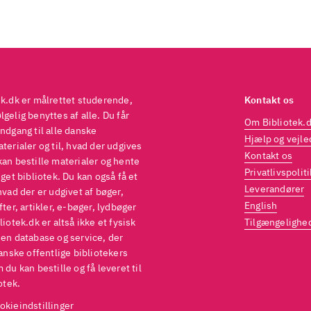
ek.dk er målrettet studerende,
Kontakt os
gelig benyttes af alle. Du får
Om Bibliotek.
ndgang til alle danske
Hjælp og vejle
terialer og til, hvad der udgives
Kontakt os
kan bestille materialer og hente
Privatlivspoliti
eget bibliotek. Du kan også få et
Leverandører
hvad der er udgivet af bøger,
English
fter, artikler, e-bøger, lydbøger
liotek.dk er altså ikke et fysisk
Tilgængelighe
 en database og service, der
danske offentlige bibliotekers
 du kan bestille og få leveret til
otek.
okieindstillinger