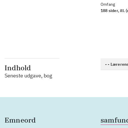
Omfang
188 sider, ill. 
- - Læreren
Indhold
Seneste udgave, bog
Emneord
samfun