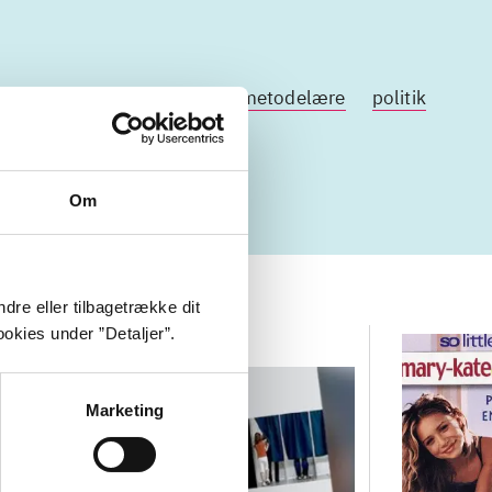
undersøgelsesmetodik
metodelære
politik
Om
dre eller tilbagetrække dit
okies under ”Detaljer”.
Marketing