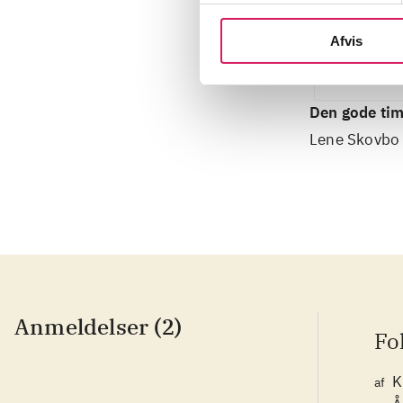
Afvis
Den gode ti
Lene Skovbo
Anmeldelser (2)
Fo
K
af