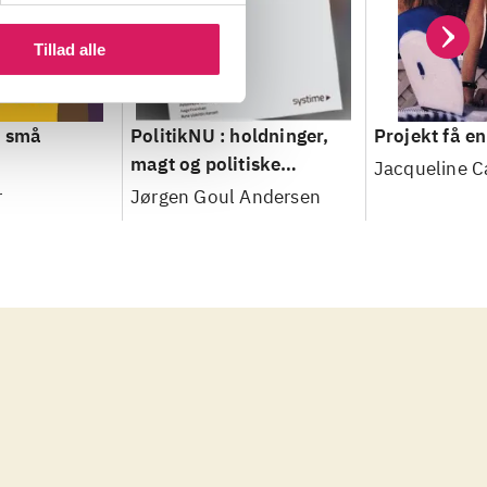
Tillad alle
, små
PolitikNU : holdninger,
Projekt få e
magt og politiske
Jacqueline C
systemer
r
Jørgen Goul Andersen