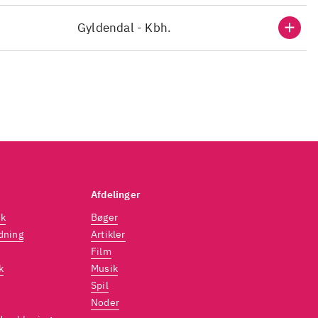
Gyldendal - Kbh.
Afdelinger
dk
Bøger
dning
Artikler
Film
k
Musik
Spil
Noder