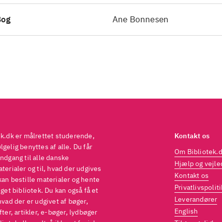
Bog
Ane Bonnesen
ek.dk er målrettet studerende,
Kontakt os
gelig benyttes af alle. Du får
Om Bibliotek.
ndgang til alle danske
Hjælp og vejle
terialer og til, hvad der udgives
Kontakt os
kan bestille materialer og hente
Privatlivspoliti
eget bibliotek. Du kan også få et
Leverandører
hvad der er udgivet af bøger,
English
fter, artikler, e-bøger, lydbøger