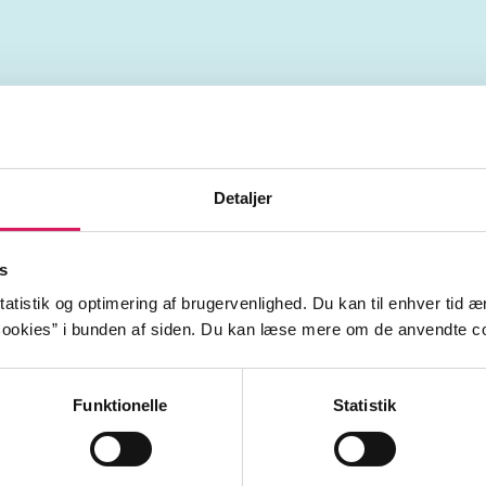
ksamensteknik
undervisning
didaktik
folkeskolen
undskab
rapportskrivning
Detaljer
s
atistik og optimering af brugervenlighed. Du kan til enhver tid æn
ookies” i bunden af siden. Du kan læse mere om de anvendte co
Funktionelle
Statistik