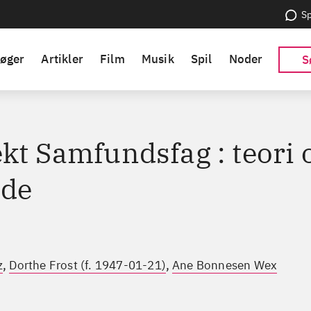
Sp
øger
Artikler
Film
Musik
Spil
Noder
S
kt Samfundsfag : teori 
de
,
,
z
Dorthe Frost (f. 1947-01-21)
Ane Bonnesen Wex