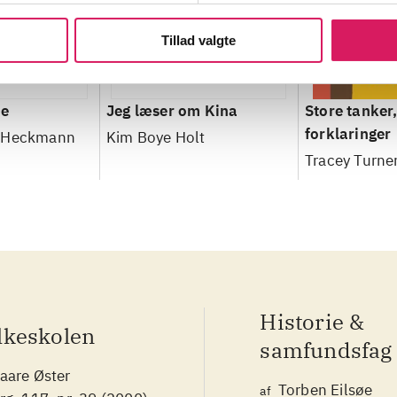
Tillad valgte
me
Jeg læser om Kina
Store tanker
forklaringer
 Heckmann
Kim Boye Holt
Tracey Turne
Historie &
lkeskolen
samfundsfag
aare Øster
Torben Eilsøe
af