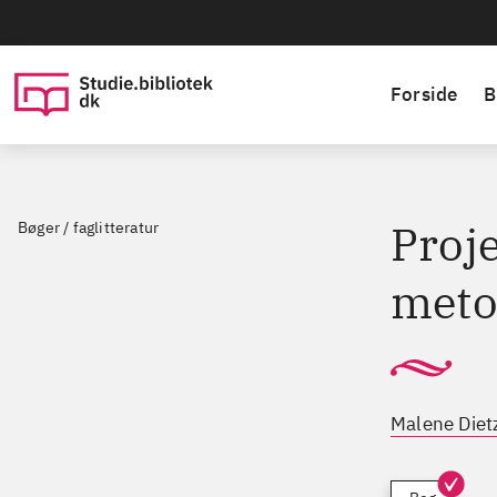
Forside
B
Proje
Bøger / faglitteratur
meto
Malene Diet