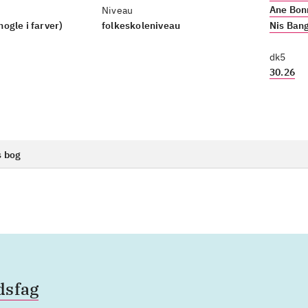
Ane Bon
Niveau
(nogle i farver)
folkeskoleniveau
Nis Ban
dk5
30.26
s bog
dsfag