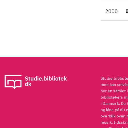
2000
Studie.bibliot
men kan selvføl
her en samlet i
bibliotekers ma
i Danmark. Du 
og låne på dit 
overblik over, 
musik, tidsskri