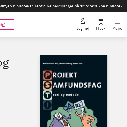
Hent dine bestillinger på dit foretrukne bibliotek
ørg en bibliotekar
øg
Log ind
Husk
Menu
og