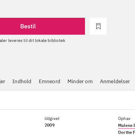
Bestil
aler leveres til dit lokale bibliotek
jer
Indhold
Emneord
Minder om
Anmeldelser
Udgivet
Ophav
2009
Malene 
Dorthe F