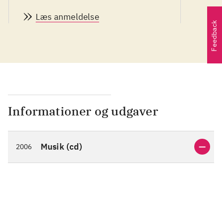
update the genre's prehistoric
Læs anmeldelse
teachings for the new decade,
Feedback
beginning with their
eponymous debut, later re-
baptized Psalm 9".
Informationer og udgaver
Musik (cd)
2006