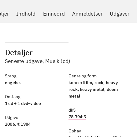
ljer
Indhold
Emneord
Anmeldelser
Udgaver
Detaljer
Seneste udgave, Musik (cd)
Sprog
Genre og form
engelsk
koncertfilm, rock, heavy
rock, heavy metal, doom
metal
Omfang
1 cd + 1 dvd-video
dk5
78.794:5
Udgivet
2006, ℗1984
Ophav