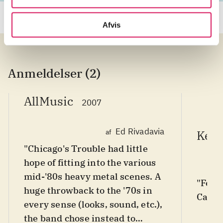
Afvis
Anmeldelser (2)
AllMusic
2007
Ed Rivadavia
af
Ker
"Chicago's Trouble had little
hope of fitting into the various
mid-'80s heavy metal scenes. A
"For f
huge throwback to the '70s in
Cathe
every sense (looks, sound, etc.),
the band chose instead to