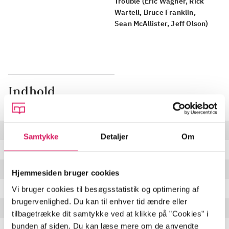
Trouble (Eric Wagner, Rick
Wartell, Bruce Franklin,
Sean McAllister, Jeff Olson)
Indhold
Seneste udgave, musik (cd)
The tempter
Samtykke
Detaljer
Om
Assassin
Victim of the insane
Hjemmesiden bruger cookies
Revelation ("Life or death")
Vi bruger cookies til besøgsstatistik og optimering af
brugervenlighed. Du kan til enhver tid ændre eller
Bastards will pay
tilbagetrække dit samtykke ved at klikke på ”Cookies” i
bunden af siden. Du kan læse mere om de anvendte
The fall of Lucifer