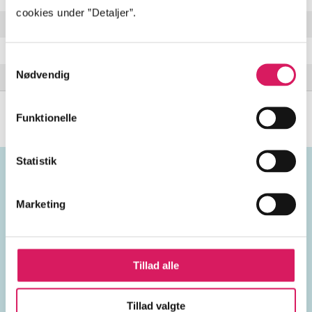
cookies under ”Detaljer”.
Endtime
Psalm 9
Samtykkevalg
Nødvendig
Tales of brave Ulysses
Funktionelle
Statistik
Emneord
Marketing
vokal
USA
1980'erne
Tillad alle
Tillad valgte