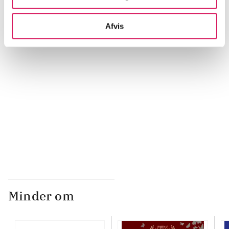
...
Afvis
...
...
...
Minder om