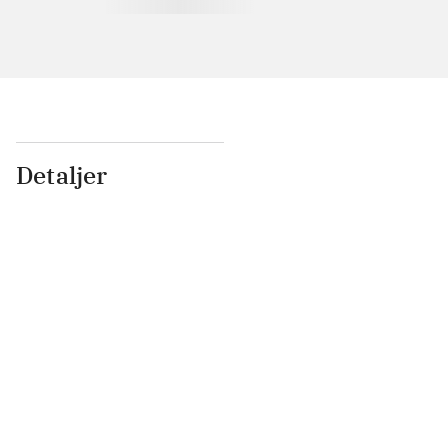
Detaljer
...
...
...
...
...
...
...
...
...
...
...
...