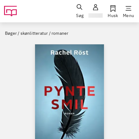
Søg
Log ind
Husk
Menu
Bøger / skønlitteratur / romaner