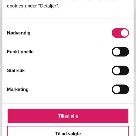
cookies under ”Detaljer”.
Samtykkevalg
Artikler med samme emner
Nødvendig
Fra
Funktionelle
Statistik
Marketing
Artikler
Alle registrerede artikler fordelt på udgivelser
Tillad alle
...
Tillad valgte