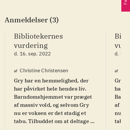
Anmeldelser (3)
Bibliotekernes
Bibl
vurdering
vurd
d. 16. sep. 2022
d. 16.
Christine Christensen
Chri
af
af
Gry har en hemmelighed, der
Gry h
har påvirket hele hendes liv.
har på
Barndomshjemmet var præget
Barnd
af massiv vold, og selvom Gry
af ma
nu er voksen er det stadig et
nu er 
tabu. Tilbuddet om at deltage i
tabu. 
en dokumentarfilm åbner
en do