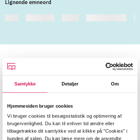
Lignende emneord
heste
børnebøger
ridning
hestesygdomme
vo
Tidsskrift
Artiklen er en del af
Samtykke
Detaljer
Om
lorem ipsum dolor sit amet ...
Hjemmesiden bruger cookies
Tidsskrift
Vi bruger cookies til besøgsstatistik og optimering af
Artiklerne i
handler ofte om
brugervenlighed. Du kan til enhver tid ændre eller
tilbagetrække dit samtykke ved at klikke på ”Cookies” i
bunden af siden. Du kan læse mere om de anvendte