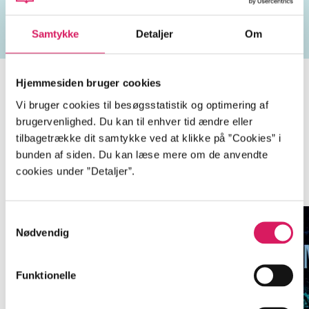
mord
kriminalsager
Dexter
Robert Hunter
hæ
Samtykke
Detaljer
Om
Hjemmesiden bruger cookies
Vi bruger cookies til besøgsstatistik og optimering af
Krimiserien med Jessica Balzano
brugervenlighed. Du kan til enhver tid ændre eller
tilbagetrække dit samtykke ved at klikke på ”Cookies” i
og Kevin Byrne
bunden af siden. Du kan læse mere om de anvendte
cookies under ”Detaljer”.
Gå til serien
Samtykkevalg
Nødvendig
Funktionelle