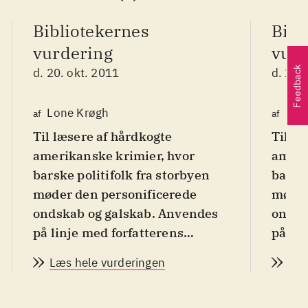
Bibliotekernes
Bibl
vurdering
vurd
Feedback
d. 20. okt. 2011
d. 20.
Lone Krøgh
Lon
af
af
Til læsere af hårdkogte
Til læ
amerikanske krimier, hvor
ameri
barske politifolk fra storbyen
barske
møder den personificerede
møder
ondskab og galskab. Anvendes
ondsk
på linje med forfatterens
på lin
tidligere krimier
.
tidlig
Læs hele vurderingen
Læs
Det er tredje gang, danske
Det e
læsere stifter bekendtskab med
læser