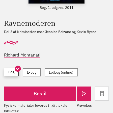
Bog, 1. udgave, 2011
Ravnemoderen
Del 3 af
Krimiserien med Jessica Balzano og Kevin Byrne
Richard Montanari
Bog
E-bog
Lydbog (online)
Bestil
Fysiske materialer leveres til dit lokale
Prøvelæs
bibliotek