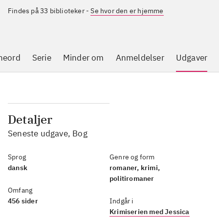
Findes på 33 biblioteker
-
Se hvor den er hjemme
neord
Serie
Minder om
Anmeldelser
Udgaver
Detaljer
Seneste udgave, Bog
Sprog
Genre og form
dansk
romaner, krimi,
politiromaner
Omfang
456 sider
Indgår i
Krimiserien med Jessica