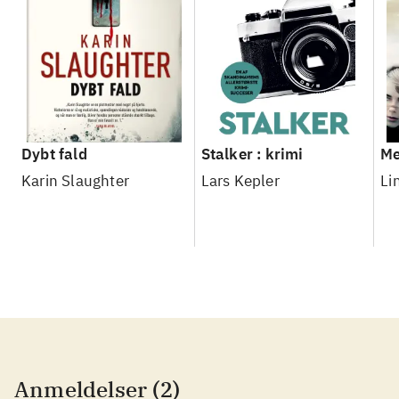
Dybt fald
Stalker : krimi
Me
Karin Slaughter
Lars Kepler
Li
Anmeldelser (2)