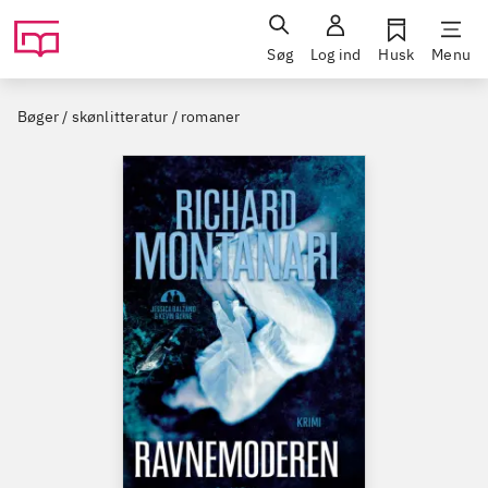
Søg
Log ind
Husk
Menu
Bøger / skønlitteratur / romaner