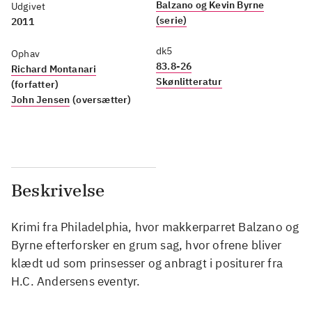
Balzano og Kevin Byrne
Udgivet
(serie)
2011
dk5
Ophav
83.8-26
Richard Montanari
Skønlitteratur
(forfatter)
John Jensen
(oversætter)
Beskrivelse
Krimi fra Philadelphia, hvor makkerparret Balzano og
Byrne efterforsker en grum sag, hvor ofrene bliver
klædt ud som prinsesser og anbragt i positurer fra
H.C. Andersens eventyr.