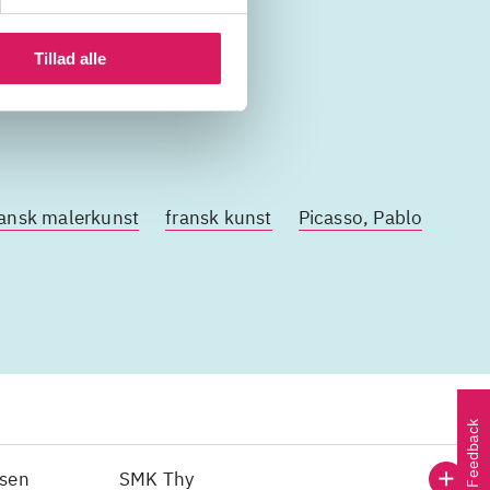
Tillad alle
1940'erne
ansk malerkunst
fransk kunst
Picasso, Pablo
Feedback
nsen
SMK Thy