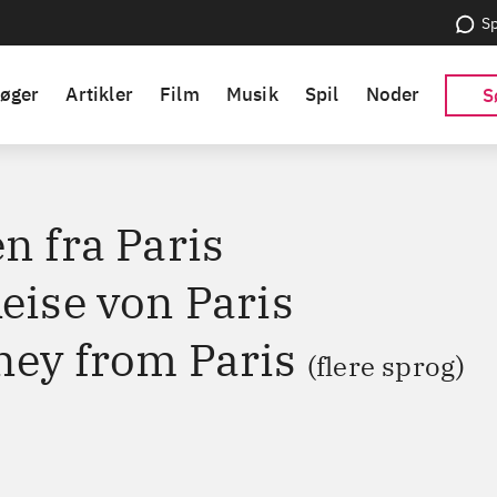
Sp
øger
Artikler
Film
Musik
Spil
Noder
S
n fra Paris
eise von Paris
ney from Paris
(flere sprog)