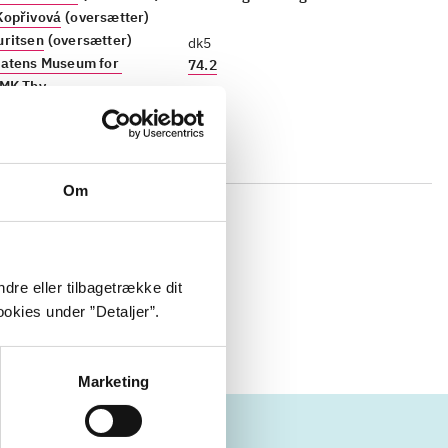
Kopřivová
(oversætter)
uritsen
(oversætter)
dk5
atens Museum for 
74.2
SMK Thy
Om
lingen af
ts mest
 Henri
dre eller tilbagetrække dit
okies under ”Detaljer”.
Marketing