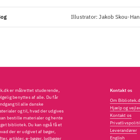
Bog
Illustrator: Jakob Skou-Ha
ek.dk er målrettet studerende,
Kontakt os
gelig benyttes af alle. Du får
Om Bibliotek.
ndgang til alle danske
Hjælp og vejle
terialer og til, hvad der udgives
Kontakt os
kan bestille materialer og hente
Privatlivspoliti
eget bibliotek. Du kan også få et
Leverandører
hvad der er udgivet af bøger,
English
fter, artikler, e-bøger, lydbøger