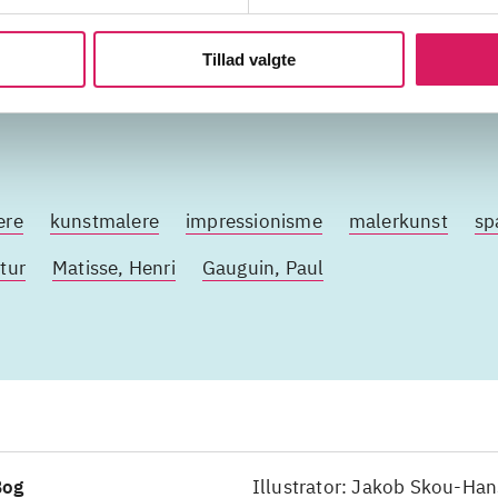
malerkunst
Tillad valgte
ne
1910'erne
1920'erne
1930'erne
ere
kunstmalere
impressionisme
malerkunst
sp
tur
Matisse, Henri
Gauguin, Paul
Bog
Illustrator: Jakob Skou-Ha