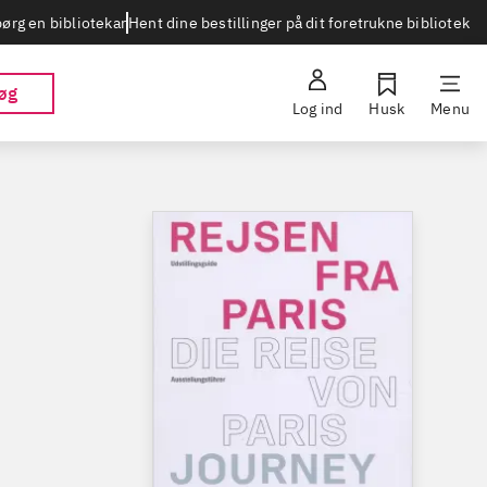
Hent dine bestillinger på dit foretrukne bibliotek
ørg en bibliotekar
øg
Log ind
Husk
Menu