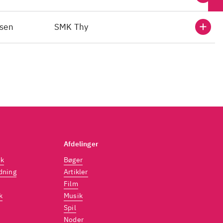
nsen
SMK Thy
Afdelinger
dk
Bøger
dning
Artikler
Film
k
Musik
Spil
Noder