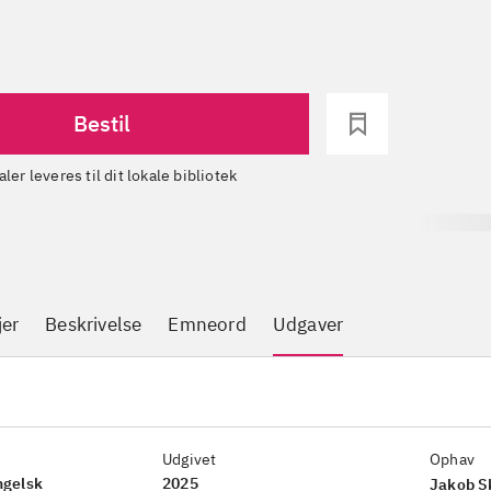
Bestil
aler leveres til dit lokale bibliotek
blioteker
-
Se hvor den er hjemme
jer
Beskrivelse
Emneord
Udgaver
Udgivet
Ophav
ngelsk
2025
Jakob S