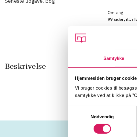
Omfang
99 sider, ill. i 
Samtykke
Beskrivelse
Udgivet i fo
Udstillingsk
moderne fra
Hjemmesiden bruger cookie
ikoniske vær
Vi bruger cookies til besøgsst
Matisse, And
samtykke ved at klikke på ”C
Samtykkevalg
Nødvendig