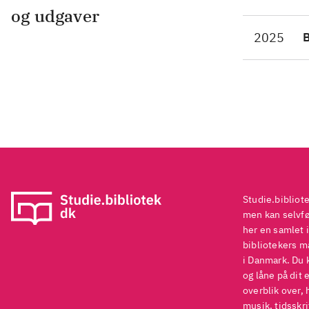
og udgaver
2025
Studie.bibliot
men kan selvføl
her en samlet i
bibliotekers ma
i Danmark. Du 
og låne på dit 
overblik over, 
musik, tidsskri