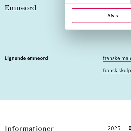
Emneord
fransk 
Afvis
1900'er
Lignende emneord
franske mal
fransk skulp
Informationer
2025