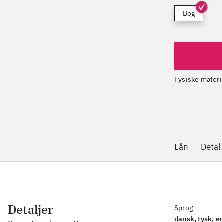
Bog
Fysiske materi
Findes på 6 bi
Lån
Detal
Detaljer
Sprog
dansk, tysk, e
Seneste udgave, Bog