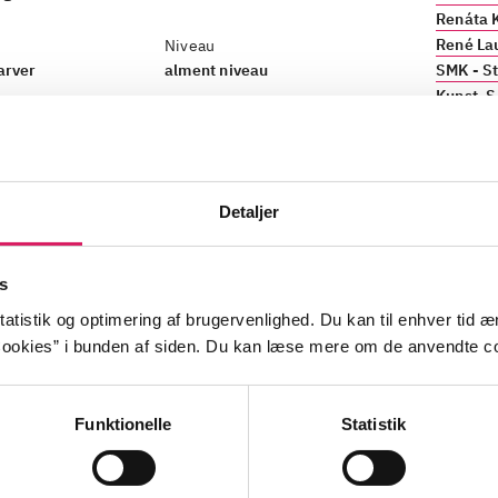
Renáta 
René La
Niveau
farver
alment niveau
SMK - St
Kunst. 
Detaljer
rbindelse med udstilling
.
atalog fra udstillingen "Rejsen fra Paris", om hvordan sam
nsk kunst kom til SMK. Samlingen tæller nogle af musee
s
ker, skabt i begyndelsen af 1900-tallet af kunstnere som
atistik og optimering af brugervenlighed. Du kan til enhver tid æn
ré Derain og Pablo Picasso.
ookies” i bunden af siden. Du kan læse mere om de anvendte co
Funktionelle
Statistik