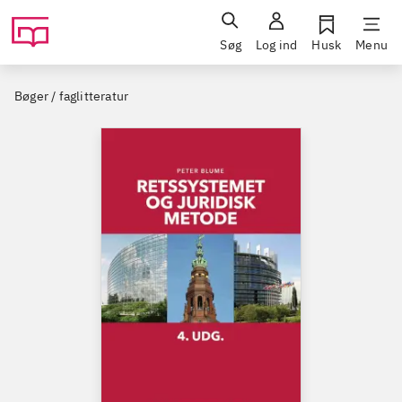
Søg
Log ind
Husk
Menu
Bøger / faglitteratur