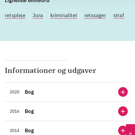
Lignende emneord
retspleje
Jura
kriminalitet
retssager
straf
d
Informationer og udgaver
Bog
2020
Bog
2016
Bog
2014