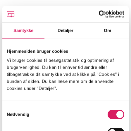
Indhold
Samtykke
Detaljer
Om
Seneste udgave, bog
Formålet med bogen Retssystemet og juridisk
Hjemmesiden bruger cookies
metode er at tilvejebringe en grundlæggende
Vi bruger cookies til besøgsstatistik og optimering af
indføring i retssystemets indretning og den juridiske
brugervenlighed. Du kan til enhver tid ændre eller
metode. Der sættes fokus på: Ind i retten: - at
tilbagetrække dit samtykke ved at klikke på ”Cookies” i
studere jura - juraens discipliner - juraens
bunden af siden. Du kan læse mere om de anvendte
problemstilling - informationssøgning - den juridiske
cookies under ”Detaljer”.
profession Det retlige landskab: - retten og
retssystemet - retfærdighed - regeltyper og
reguleringsformål Rettens metode og kilder: -
Samtykkevalg
retskilder - retsforskriften - domme og afgørelser -
Nødvendig
øvrige retskilder - international ret og EU-ret -
rettens sprog - retskilders fortolkning Retten i