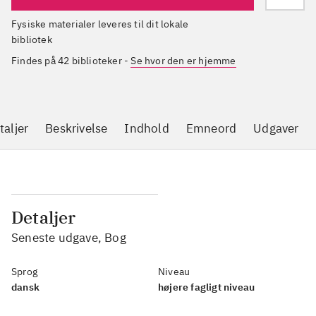
Fysiske materialer leveres til dit lokale
bibliotek
Findes på 42 biblioteker
-
Se hvor den er hjemme
taljer
Beskrivelse
Indhold
Emneord
Udgaver
Detaljer
Seneste udgave, Bog
Sprog
Niveau
dansk
højere fagligt niveau