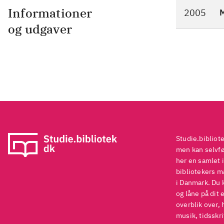
Informationer
2005
M
og udgaver
Studie.bibliot
men kan selvføl
her en samlet i
bibliotekers ma
i Danmark. Du 
og låne på dit 
overblik over, 
musik, tidsskri