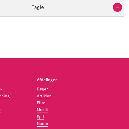
Eagle
Afdelinger
dk
Bøger
dning
Artikler
Film
k
Musik
Spil
Noder