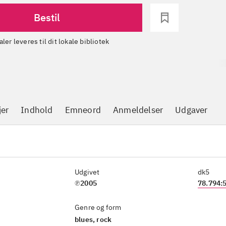
Bestil
aler leveres til dit lokale bibliotek
jer
Indhold
Emneord
Anmeldelser
Udgaver
Udgivet
dk5
℗2005
78.794:
Genre og form
blues, rock