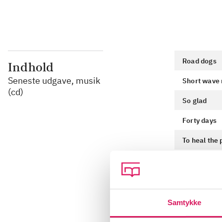
Road dogs
Indhold
Seneste udgave, musik
Short wave 
(cd)
So glad
Forty days
To heal the 
Burned brid
Snake eye
Kona Villag
Samtykke
Beyond cont