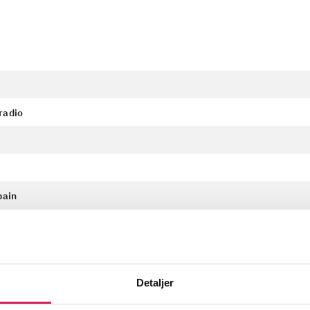
radio
pain
ges
e
Detaljer
rol