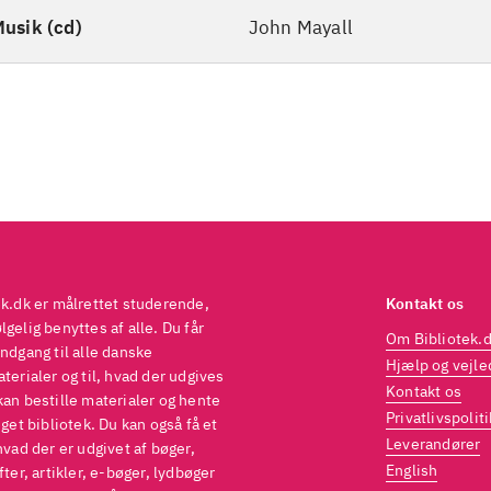
usik (cd)
John Mayall
ek.dk er målrettet studerende,
Kontakt os
gelig benyttes af alle. Du får
Om Bibliotek.
ndgang til alle danske
Hjælp og vejle
terialer og til, hvad der udgives
Kontakt os
kan bestille materialer og hente
Privatlivspoliti
eget bibliotek. Du kan også få et
Leverandører
hvad der er udgivet af bøger,
English
fter, artikler, e-bøger, lydbøger