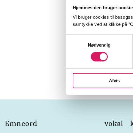
Hjemmesiden bruger cookie
Chaos in th
Vi bruger cookies til besøgsst
You'll survi
samtykke ved at klikke på ”C
Awestruck 
Samtykkevalg
Nødvendig
With you
Brumwell's 
Scrambling
Afvis
Emneord
vokal