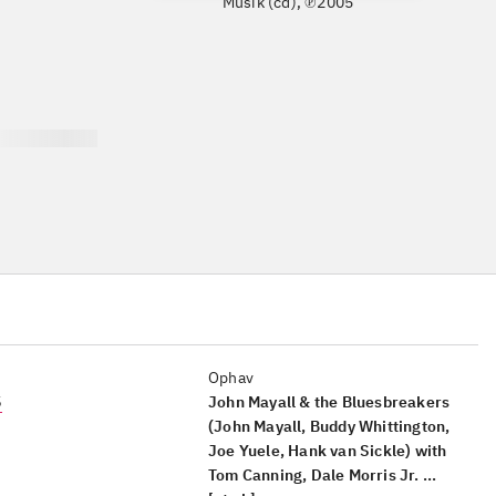
Musik (cd), ℗2005
Ophav
5
John Mayall & the Bluesbreakers
(John Mayall, Buddy Whittington,
Joe Yuele, Hank van Sickle) with
Tom Canning, Dale Morris Jr. ...