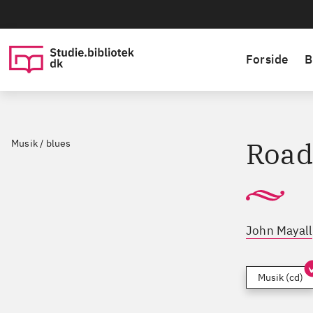
Forside
B
Road
Musik / blues
John Mayall
Musik (cd)