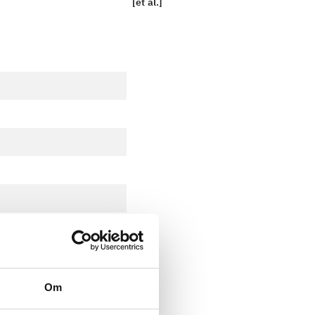
[et al.]
Om