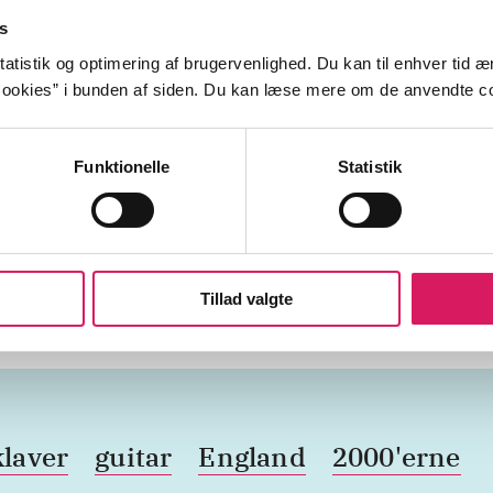
s
e neighbourhood
atistik og optimering af brugervenlighed. Du kan til enhver tid æn
ve
ookies” i bunden af siden. Du kan læse mere om de anvendte co
& spellbound
Funktionelle
Statistik
beat
Tillad valgte
klaver
guitar
England
2000'erne