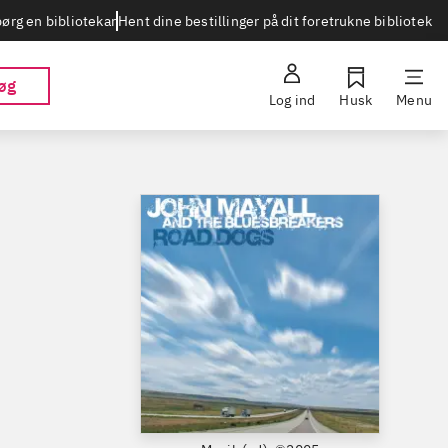
Hent dine bestillinger på dit foretrukne bibliotek
ørg en bibliotekar
øg
Log ind
Husk
Menu