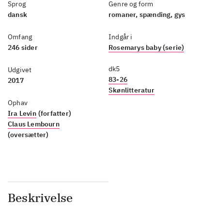
Sprog
Genre og form
dansk
romaner, spænding, gys
Omfang
Indgår i
246 sider
Rosemarys baby (serie)
dk5
Udgivet
83-26
2017
Skønlitteratur
Ophav
Ira Levin
(forfatter)
Claus Lembourn
(oversætter)
Beskrivelse