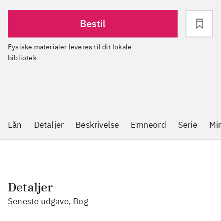
Bestil
Fysiske materialer leveres til dit lokale
bibliotek
Lån
Detaljer
Beskrivelse
Emneord
Serie
Mi
Detaljer
Seneste udgave, Bog