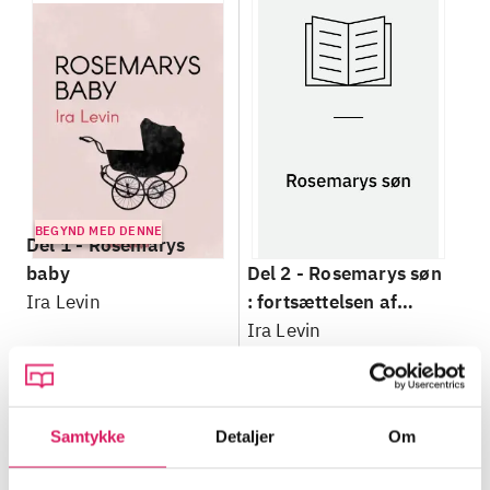
BEGYND MED DENNE
Del 1 -
Rosemarys
baby
Del 2 -
Rosemarys søn
Ira Levin
: fortsættelsen af
Rosemarys baby
Ira Levin
Samtykke
Detaljer
Om
Minder om