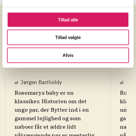
Tillad alle
Anmeldelser (4)
Tillad valgte
Bibliotekernes
Bibl
vurdering
vurd
Afvis
d. 3. nov. 1997
d. 3. 
Jørgen Bartholdy
Jør
af
af
Rosemarys baby er en
Rosemar
klassiker. Historien om det
klassi
unge par, der flytter ind i en
unge p
gammel lejlighed og som
gamme
naboer får et ældre lidt
naboer
påtrængende par er mesterligt
påtræ