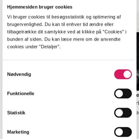
Hjemmesiden bruger cookies
Vi bruger cookies til besøgsstatistik og optimering af
brugervenlighed. Du kan til enhver tid ændre eller
tilbagetrække dit samtykke ved at klikke på ”Cookies” i
bunden af siden. Du kan læse mere om de anvendte
cookies under ”Detaljer”.
Samtykkevalg
Nødvendig
Funktionelle
Niceville
Tyll
He
kr
Kathryn Stockett
Daniel Kehlmann
Ca
Statistik
Marketing