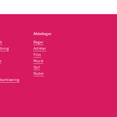
Afdelinger
dk
Bøger
dning
Artikler
Film
k
Musik
Spil
Noder
dserklæring