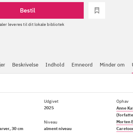
Bestil
aler leveres til dit lokale bibliotek
jer
Beskrivelse
Indhold
Emneord
Minder om
Udgivet
Ophav
2025
Anne Kat
(forfatte
Morten 
Niveau
 farver, 30 cm
alment niveau
Caretoo