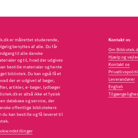
ek.dk er målrettet studerende,
Kontakt os
gelig benyttes af alle. Du får
Om Bibliotek.
ndgang til alle danske
Hjælp og vejle
terialer og til, hvad der udgives
Kontakt os
kan bestille materialer og hente
Privatlivspoliti
eget bibliotek. Du kan også få et
Leverandører
hvad der er udgivet af bøger,
English
fter, artikler, e-bøger, lydbøger
liotek.dk er altså ikke et fysisk
Tilgængelighe
 en database og service, der
danske offentlige bibliotekers
 du kan bestille og få leveret til
otek.
okieindstillinger