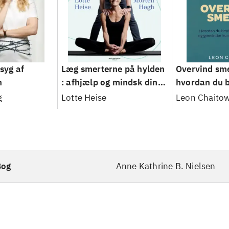
 syg af
Læg smerterne på hylden
Overvind sme
n
: afhjælp og mindsk dine
hvordan du 
kroniske smerter
smertecirkle
g
Lotte Heise
Leon Chaito
genvinder ko
over dit liv
Bog
Anne Kathrine B. Nielsen