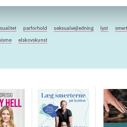
sualitet
parforhold
seksualvejledning
lyst
smer
hisme
elskovskunst