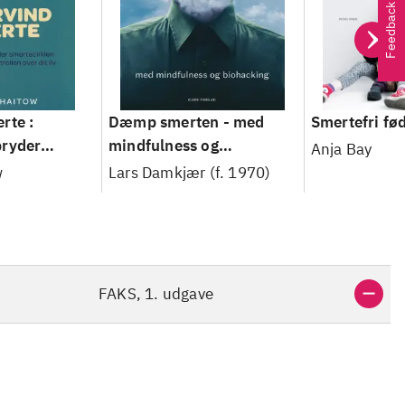
Feedback
rte :
Dæmp smerten - med
Smertefri fø
bryder
mindfulness og
Anja Bay
n og
biohacking
w
Lars Damkjær (f. 1970)
ntrollen
FAKS, 1. udgave