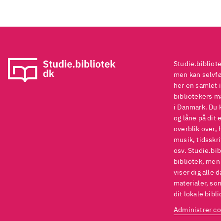
Studie.bibliot
men kan selvføl
her en samlet i
bibliotekers ma
i Danmark. Du 
og låne på dit 
overblik over, 
musik, tidsskri
osv. Studie.bib
bibliotek, men
viser dig alle 
materialer, som
dit lokale bibli
Administrer co