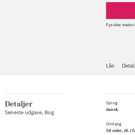
Fysiske materi
Lån
Detal
Detaljer
Sprog
dansk
Seneste udgave, Bog
Omfang
54 sider, ill. i