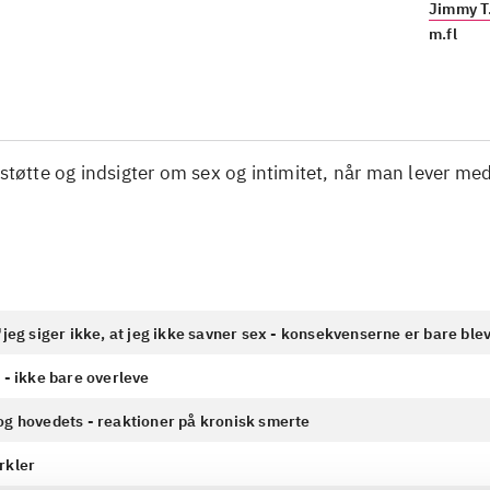
Jimmy T
m.fl
 støtte og indsigter om sex og intimitet, når man lever me
"jeg siger ikke, at jeg ikke savner sex - konsekvenserne er bare blev
 - ikke bare overleve
og hovedets - reaktioner på kronisk smerte
rkler