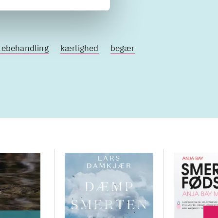
tebehandling
kærlighed
begær