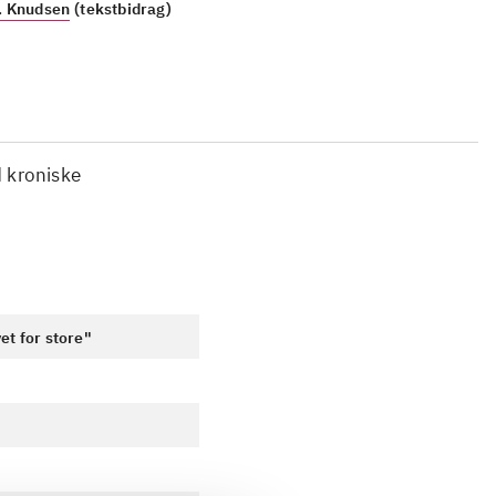
. Knudsen
(tekstbidrag)
d kroniske
et for store"