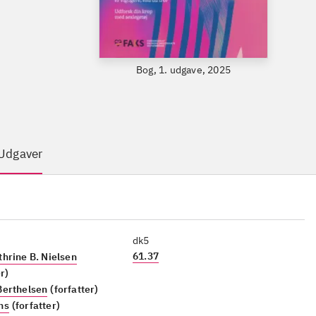
Bog, 1. udgave, 2025
Udgaver
dk5
61.37
hrine B. Nielsen
r)
Berthelsen
(forfatter)
ns
(forfatter)