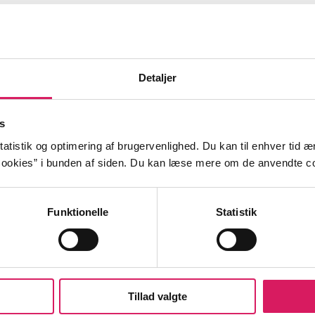
 intimitet og orgasme som smertelindring
selv - og din seksuelle identitet
l (gen)opdagelsesrejsen
Detaljer
 intimiteten med tantra
s
t være intime på
atistik og optimering af brugervenlighed. Du kan til enhver tid æn
"det går jo lige i ens stolthed som mand"
ookies” i bunden af siden. Du kan læse mere om de anvendte co
Funktionelle
Statistik
Tillad valgte
ksualliv
smerter
kroniske smerter