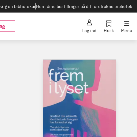
Hent dine bestillinger på dit foretrukne bibliotek
ørg en bibliotekar
øg
Log ind
Husk
Menu