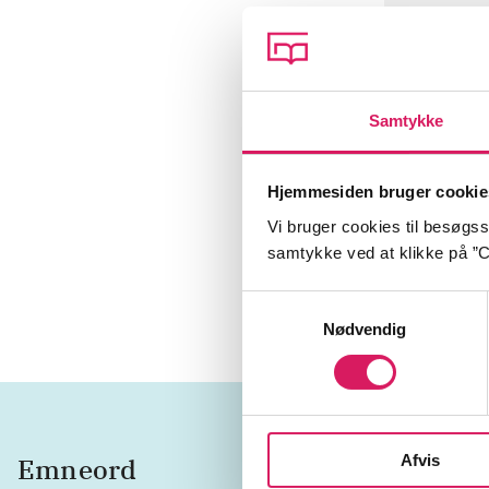
Interview :
Genfind dig 
Gode råd ti
Samtykke
Skru op for
Hjemmesiden bruger cookie
Nye måder a
Vi bruger cookies til besøgsst
Interview : 
samtykke ved at klikke på ”C
Se alle
(
21
)
Samtykkevalg
Nødvendig
Afvis
Emneord
sex
se