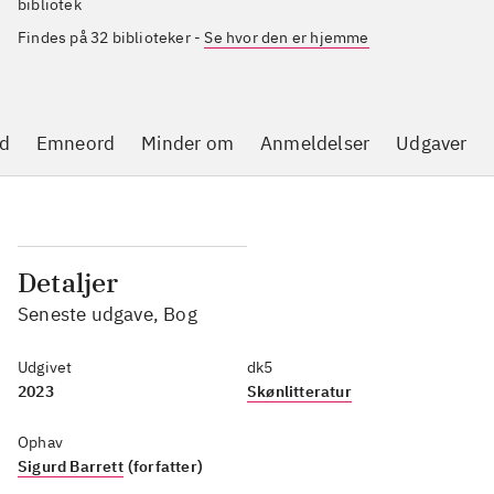
bibliotek
Findes på 32 biblioteker
-
Se hvor den er hjemme
d
Emneord
Minder om
Anmeldelser
Udgaver
Detaljer
Seneste udgave, Bog
Udgivet
dk5
2023
Skønlitteratur
Ophav
Sigurd Barrett
(forfatter)