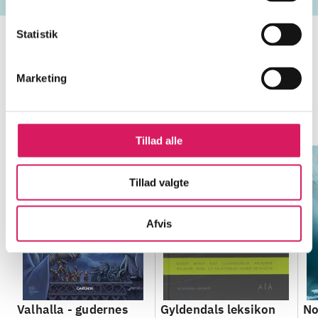
Statistik
Marketing
Minder om
Tillad alle
Tillad valgte
Afvis
Valhalla - gudernes
Gyldendals leksikon
No