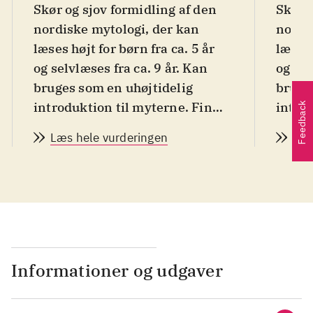
Skør og sjov formidling af den
Skør o
nordiske mytologi, der kan
nordi
læses højt for børn fra ca. 5 år
læses 
og selvlæses fra ca. 9 år. Kan
og sel
bruges som en uhøjtidelig
bruge
introduktion til myterne. Fin
introd
Feedback
forside hvor også Sigurds ansigt
forsid
Læs hele vurderingen
Læs
ses, så børn der kender ham fra
ses, 
fjernsynet vil genkende ham
.
fjern
Forfatter og illustrator har
Forfat
tidligere arbejdet sammen om
tidli
Sigurds verdensatlas og
Sigur
forfatter har tidligere også taget
forfat
fat på opera og Bibelen for at
fat på
Informationer og udgaver
formidle dem til børn. Her er
formid
det den nordiske mytologi, der
det d