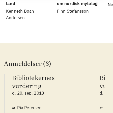
land
om nordisk mytologi
Ne
Kenneth Bøgh
Finn Stefánsson
Andersen
Anmeldelser (3)
Bibliotekernes
Bibl
vurdering
vurd
d. 20. sep. 2013
d. 20.
Pia Petersen
Pia 
af
af