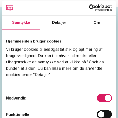
Samtykke
Detaljer
Om
Emneord
nordisk mytologi
Hjemmesiden bruger cookies
Vi bruger cookies til besøgsstatistik og optimering af
nordiske guder
brugervenlighed. Du kan til enhver tid ændre eller
tilbagetrække dit samtykke ved at klikke på ”Cookies” i
bunden af siden. Du kan læse mere om de anvendte
cookies under ”Detaljer”.
Lignende emneord
Samtykkevalg
Nødvendig
guder
vikingetiden
Thor (tordengud)
Odin
my
Funktionelle