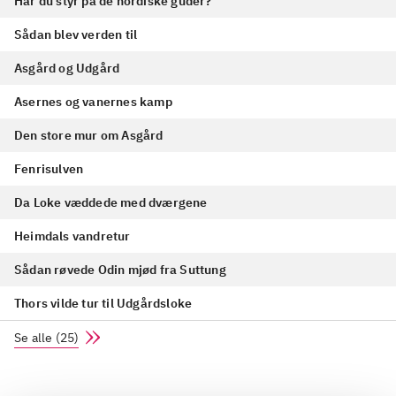
Har du styr på de nordiske guder?
Sådan blev verden til
Asgård og Udgård
Asernes og vanernes kamp
Den store mur om Asgård
Fenrisulven
Da Loke væddede med dværgene
Heimdals vandretur
Sådan røvede Odin mjød fra Suttung
Thors vilde tur til Udgårdsloke
Se alle
(
25
)