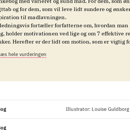
nkebog med varieret og sund mad. For dem, som øn
ttab og for dem, som vil leve lidt sundere og ønske
piration til madlavningen
.
ledningsvis fortæller forfatterne om, hvordan ma
g, holder motivationen ved lige og om 7 effektive r
nker. Herefter er der lidt om motion, som er vigtig f
ten og holde vægten nede. Bogens resterende 2/3 
Læs hele vurderingen
plet kostplan til 42 dage med opskrifter til alle da
me forfattere udgav i 2015
Antiinflammatorisk ko
pirerende og indbydende kogebog, som nok skal ov
ver om, at slankekur ikke behøver at være kedelig
mange lækre fotos, gør bogen til en fryd for øjet og 
suppleret med en kommentar fra forfatterne om rett
le anekdote
.
Bog
Illustrator: Louise Guldborg
andre lignende bøger findes
Det der virker
Sund ma
d mave og Fatburner
Af andre lignende bøger finde
Bog