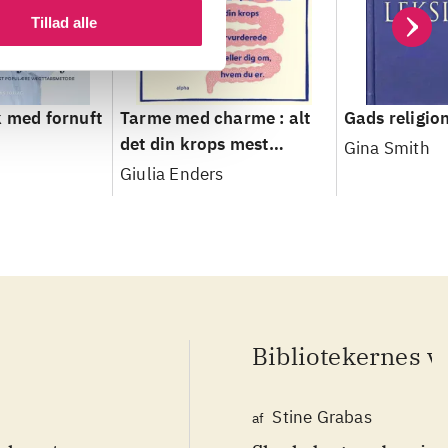
Tillad alle
k med fornuft
Tarme med charme : alt
Gads religio
det din krops mest
Gina Smith
undervurderede organ
Giulia Enders
fortæller dig om, hvem
du er
Bibliotekernes v
Stine Grabas
af