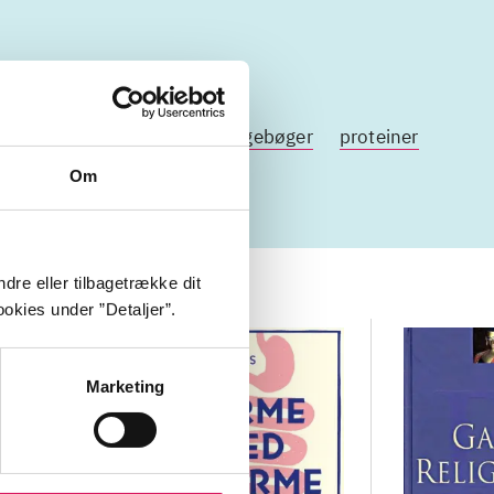
nkekost
kost
faste
kogebøger
proteiner
Om
dre eller tilbagetrække dit
okies under ”Detaljer”.
Marketing