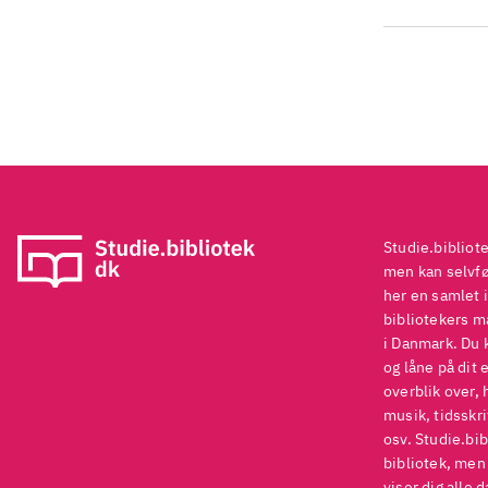
vir
Sun
Anb
Studie.bibliot
men kan selvføl
her en samlet i
bibliotekers ma
i Danmark. Du 
og låne på dit 
overblik over, 
musik, tidsskri
osv. Studie.bib
bibliotek, men
viser dig alle 