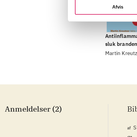
Afvis
Antiinflamma
sluk branden
kroppen inde
Martin Kreut
Anmeldelser (2)
Bi
S
af