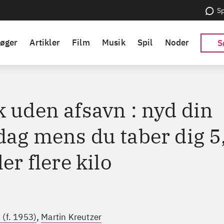
Sp
øger
Artikler
Film
Musik
Spil
Noder
S
k uden afsavn : nyd din
dag mens du taber dig 5,
ler flere kilo
,
 (f. 1953)
Martin Kreutzer