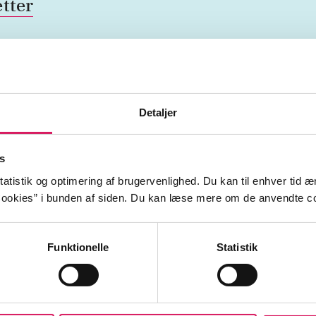
tter
slankekure
kostplaner
kulhydrater
ernæring
sla
Detaljer
s
atistik og optimering af brugervenlighed. Du kan til enhver tid æn
ookies” i bunden af siden. Du kan læse mere om de anvendte co
Funktionelle
Statistik