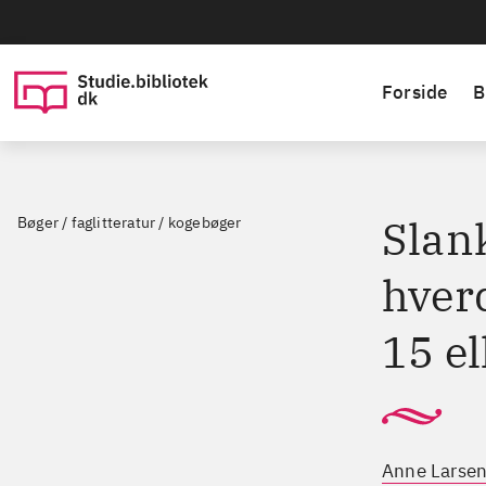
Forside
B
Slan
Bøger / faglitteratur / kogebøger
hver
15 el
Anne Larsen