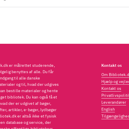
ker,
og Fatburner
Af andre lignende bøger findes Det
d mave og
.
efales til alle biblioteksstørrelser
.
ek.dk er målrettet studerende,
Kontakt os
gelig benyttes af alle. Du får
Om Bibliotek.
ndgang til alle danske
Hjælp og vejle
terialer og til, hvad der udgives
Kontakt os
kan bestille materialer og hente
Privatlivspoliti
eget bibliotek. Du kan også få et
Leverandører
hvad der er udgivet af bøger,
English
fter, artikler, e-bøger, lydbøger
liotek.dk er altså ikke et fysisk
Tilgængelighe
 en database og service, der
danske offentlige bibliotekers