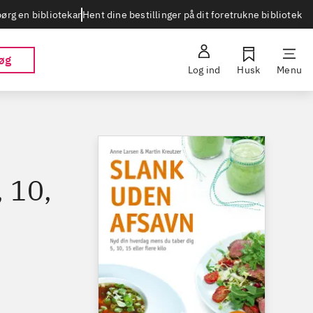
Hent dine bestillinger på dit foretrukne bibliotek
ørg en bibliotekar
øg
Log ind
Husk
Menu
 10,