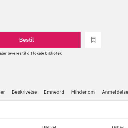
Bestil
aler leveres til dit lokale bibliotek
jer
Beskrivelse
Emneord
Minder om
Anmeldelse
Udgivet
Ophav