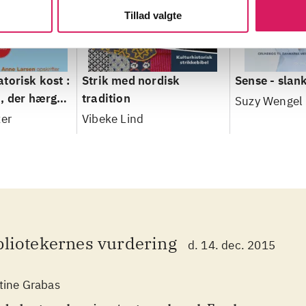
Tillad valgte
torisk kost :
Strik med nordisk
Sense - slan
, der hærger
tradition
Suzy Wengel
fra
zer
Vibeke Lind
bliotekernes vurdering
d. 14. dec. 2015
tine Grabas