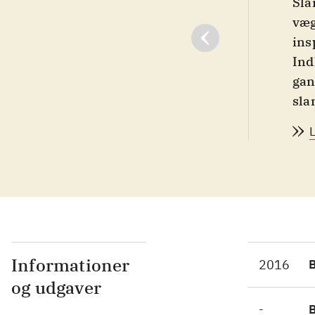
Sla
væg
ins
Ind
gan
sla
kos
kom
Sam
Ins
enh
De 
er 
lil
Informationer
2016
Af 
og udgaver
Sun
-