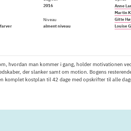
2016
Anne Lar
Martin K
Gitte Hø
Niveau
i farver
alment niveau
Louise 
om, hvordan man kommer i gang, holder motivationen ved
 redskaber, der slanker samt om motion. Bogens resterend
n komplet kostplan til 42 dage med opskrifter til alle da