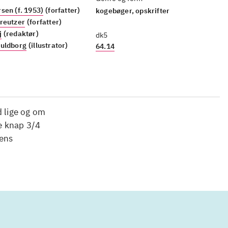
sen (f. 1953)
(forfatter)
kogebøger, opskrifter
reutzer
(forfatter)
j
(redaktør)
dk5
Guldborg
(illustrator)
64.14
 lige og om
e knap 3/4
gens