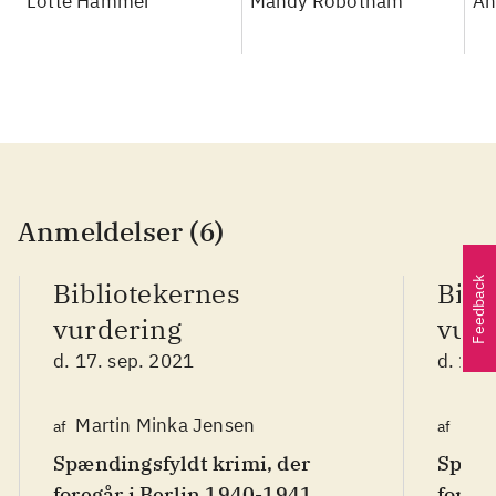
Lotte Hammer
Mandy Robotham
An
Anmeldelser (6)
Feedback
Bibliotekernes
Bibl
vurdering
vurd
d. 17. sep. 2021
d. 17.
Martin Minka Jensen
Mar
af
af
Spændingsfyldt krimi, der
Spænd
foregår i Berlin 1940-1941.
foregå