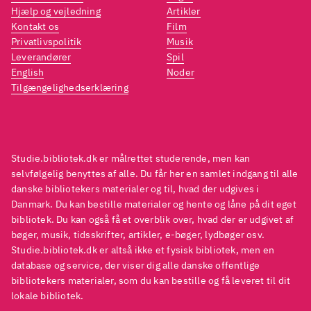
Hjælp og vejledning
Artikler
helt særlig ramme for
helt 
Kontakt os
Film
fortællingen. Krigen og Det
fortæl
Privatlivspolitik
Musik
Tredje Riges grusomheder
Tredj
Leverandører
Spil
English
Noder
bliver blandet sammen med en
blive
Tilgængelighedserklæring
nervepirrende kriminalgåde.
nerve
Der er sans for de historiske
Der er
detaljer, samtidig med at
detalj
karaktererne og steder
karak
Studie.bibliotek.dk er målrettet studerende, men kan
beskrives indgående. Selvom
beskr
selvfølgelig benyttes af alle. Du får her en samlet indgang til alle
danske bibliotekers materialer og til, hvad der udgives i
sproget er detaljeret, fremstår
sproge
Danmark. Du kan bestille materialer og hente og låne på dit eget
det aldrig rodet eller
det al
bibliotek. Du kan også få et overblik over, hvad der er udgivet af
opremsende
.
opre
bøger, musik, tidsskrifter, artikler, e-bøger, lydbøger osv.
Studie.bibliotek.dk er altså ikke et fysisk bibliotek, men en
Lotte Hammer har skrevet op til
Lotte
database og service, der viser dig alle danske offentlige
flere romaner, der foregår
flere 
bibliotekers materialer, som du kan bestille og få leveret til dit
under 2. verdenskrig.
under
lokale bibliotek.
"Snesmil" minder en del om
"Snes