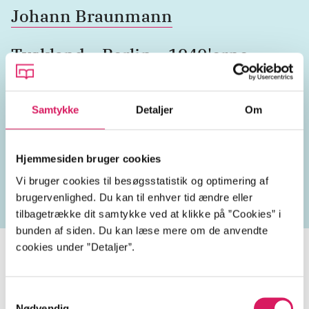
Johann Braunmann
Tyskland
Berlin
1940'erne
Samtykke
Detaljer
Om
Lignende emneord
Hjemmesiden bruger cookies
kriminalsager
geografi
forbrydelser
besættelses
Vi bruger cookies til besøgsstatistik og optimering af
brugervenlighed. Du kan til enhver tid ændre eller
tilbagetrække dit samtykke ved at klikke på ”Cookies” i
bunden af siden. Du kan læse mere om de anvendte
cookies under ”Detaljer”.
Krimiserien med Johann
Samtykkevalg
Nødvendig