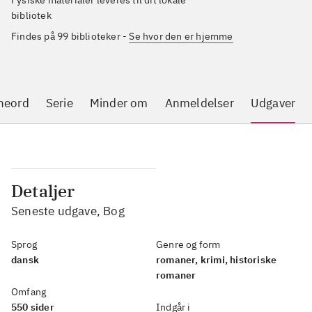
Fysiske materialer leveres til dit lokale
bibliotek
Findes på 99 biblioteker
-
Se hvor den er hjemme
neord
Serie
Minder om
Anmeldelser
Udgaver
Detaljer
Seneste udgave, Bog
Sprog
Genre og form
dansk
romaner, krimi, historiske
romaner
Omfang
550 sider
Indgår i