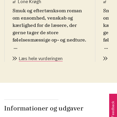
Lone Krøgh
Lon
af
af
Smuk og eftertænksom roman
Smuk 
om ensomhed, venskab og
om en
kærlighed for de læsere, der
kærlig
gerne tager de store
gerne 
følelsesmæssige op- og nedture
.
følel
Svenskfødte Linda Olsson (f.
Svens
Læs hele vurderingen
Læs
1948) og nu bosiddende i New
1948)
Zealand har endnu engang
Zeala
skrevet en roman om ensomme
skrev
mennesker med en tung bagage
menne
og om umage venskaber.
og om
Elisabeth flytter ind i en
Elisab
Feedback
lejlighed i Stockholm, hvor hun
lejlig
Informationer og udgaver
isolerer sig fuldstændigt.
isoler