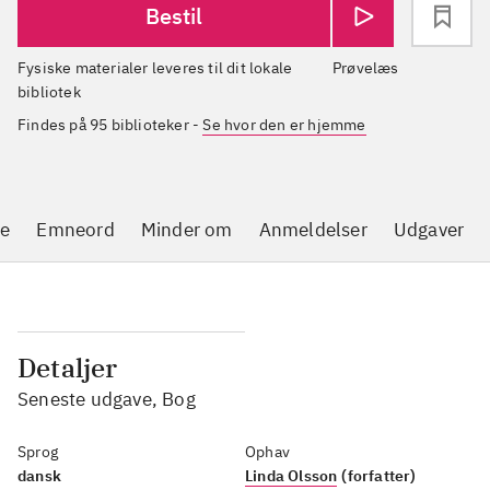
Bestil
Fysiske materialer leveres til dit lokale
Prøvelæs
bibliotek
Findes på 95 biblioteker
-
Se hvor den er hjemme
se
Emneord
Minder om
Anmeldelser
Udgaver
Detaljer
Seneste udgave, Bog
Sprog
Ophav
dansk
Linda Olsson
(forfatter)