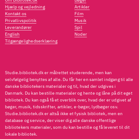
En roman til alle biblioteker,
Hjælp og vejledning
Artikler
store som små
.
Kontakt os
Film
Privatlivspolitik
Musik
Leverandører
Spil
English
Noder
Tilgængelighedserklæring
Studie.bibliotek.dk er målrettet studerende, men kan
selvfølgelig benyttes af alle. Du får her en samlet indgang til alle
danske bibliotekers materialer og til, hvad der udgives i
Danmark. Du kan bestille materialer og hente og låne på dit eget
bibliotek. Du kan også få et overblik over, hvad der er udgivet af
bøger, musik, tidsskrifter, artikler, e-bøger, lydbøger osv.
Studie.bibliotek.dk er altså ikke et fysisk bibliotek, men en
database og service, der viser dig alle danske offentlige
bibliotekers materialer, som du kan bestille og få leveret til dit
lokale bibliotek.