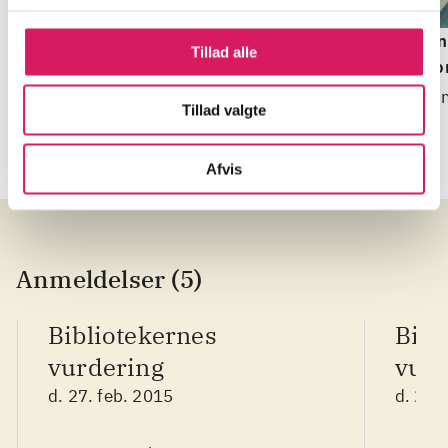
Jeg har et tæppe i
Hjerter i brand (må
En
Tillad alle
tusind farver
ikke slukkes!)
r
Anne B. Ragde
Emma Hamberg
Li
Tillad valgte
Afvis
Anmeldelser (5)
Bibliotekernes
Bibl
vurdering
vurd
d. 27. feb. 2015
d. 27.