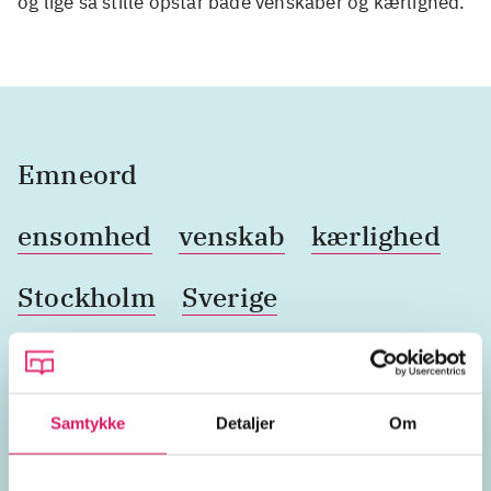
og lige så stille opstår både venskaber og kærlighed.
Emneord
ensomhed
venskab
kærlighed
Stockholm
Sverige
Lignende emneord
Samtykke
Detaljer
Om
parforhold
ægteskab
samliv
Venner
sex
fø