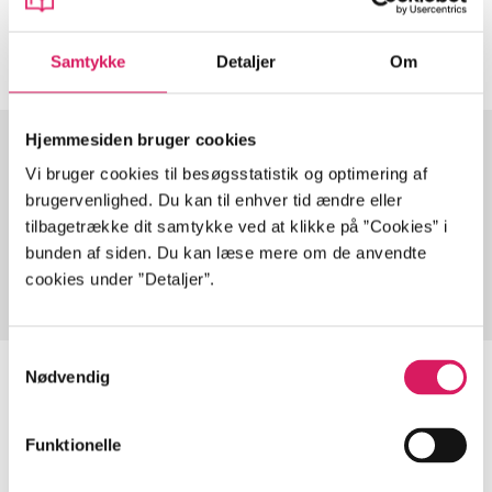
Artiklerne i
handler ofte om
Samtykke
Detaljer
Om
Hjemmesiden bruger cookies
Vi bruger cookies til besøgsstatistik og optimering af
Artikler med samme emner
brugervenlighed. Du kan til enhver tid ændre eller
tilbagetrække dit samtykke ved at klikke på ”Cookies” i
Fra
bunden af siden. Du kan læse mere om de anvendte
cookies under ”Detaljer”.
Samtykkevalg
Nødvendig
Artikler
Funktionelle
Alle registrerede artikler fordelt på udgivelser