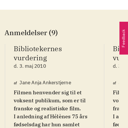
Anmeldelser (9)
Feedback
Bibliotekernes
Bibl
vurdering
vurd
d. 3. maj 2010
d. 3. 
Jane Anja Ankerstjerne
Jane
af
af
Filmen henvender sig til et
Filmen
voksent publikum, som er til
vokse
franske og realistiske film
.
fransk
I anledning af Hélènes 75 års
I anle
fødselsdag har hun samlet
fødse