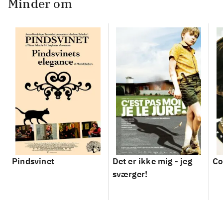
Minder om
Pindsvinet
Det er ikke mig - jeg
Co
sværger!