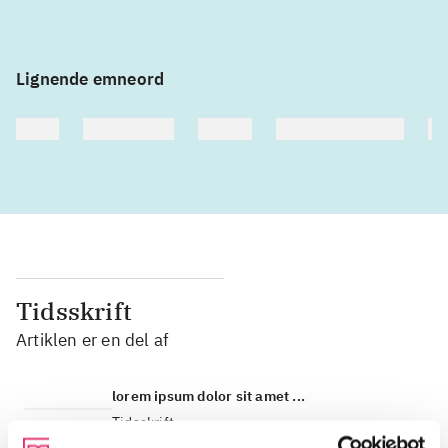
Lignende emneord
heste
børnebøger
ridning
hestesygdomme
vo
Tidsskrift
Artiklen er en del af
lorem ipsum dolor sit amet ...
Tidsskrift