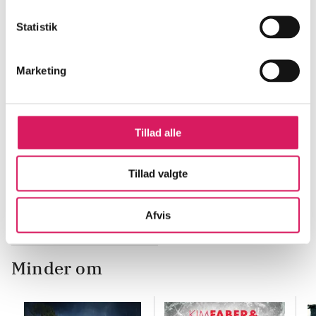
Statistik
Marketing
Tillad alle
BEGYND MED DENNE
Del 1 -
Sort ø
Pernille Boelskov
Tillad valgte
Afvis
Minder om