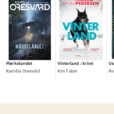
Mørkelandet
Vinterland : krimi
Us
Kamilla Oresvärd
Kim Faber
Ro