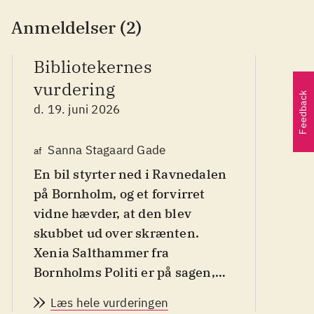
Anmeldelser (2)
Bibliotekernes
vurdering
Feedback
d. 19. juni 2026
Po
Sanna Stagaard Gade
af
En bil styrter ned i Ravnedalen
B
af
d
på Bornholm, og et forvirret
vidne hævder, at den blev
skubbet ud over skrænten.
Xenia Salthammer fra
Bornholms Politi er på sagen,
men da den tidligere PET-agent
Læs hele vurderingen
Ulla Storm ankommer til øen,