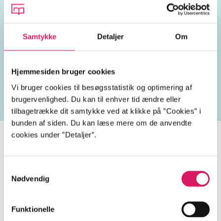
Samtykke
Detaljer
Om
Lignende emneord
Hjemmesiden bruger cookies
kriminalsager
forbrydelser
drab
seriemordere
Vi bruger cookies til besøgsstatistik og optimering af
brugervenlighed. Du kan til enhver tid ændre eller
tilbagetrække dit samtykke ved at klikke på ”Cookies” i
bunden af siden. Du kan læse mere om de anvendte
cookies under ”Detaljer”.
Storm på Bornholm
Samtykkevalg
Nødvendig
Gå til serien
Funktionelle