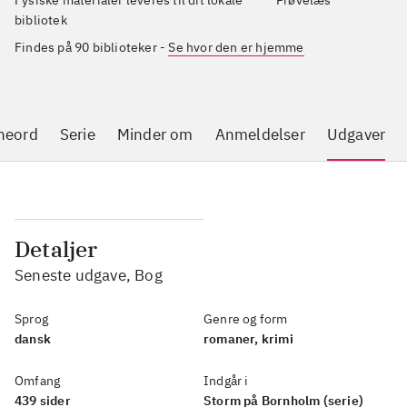
Fysiske materialer leveres til dit lokale
Prøvelæs
bibliotek
Findes på 90 biblioteker
-
Se hvor den er hjemme
neord
Serie
Minder om
Anmeldelser
Udgaver
Detaljer
Seneste udgave, Bog
Sprog
Genre og form
dansk
romaner, krimi
Omfang
Indgår i
439 sider
Storm på Bornholm (serie)