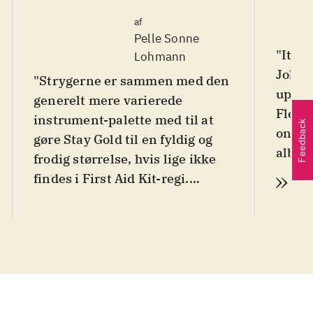
af
Pelle Sonne
"It's 
Lohmann
Johan
"Strygerne er sammen med den
uploa
generelt mere varierede
Fleet 
instrument-palette med til at
Feedback
on to
gøre Stay Gold til en fyldig og
albums
frodig størrelse, hvis lige ikke
chime
findes i First Aid Kit-regi.
Læs
Brothe
Heldigvis har dette nye fokus på
being
form ikke medført en sløset
story 
tilgang til indholdet, til
ballad
sangene og melodierne, som
ikke bare er bundsolidt
håndværk, men også i vid