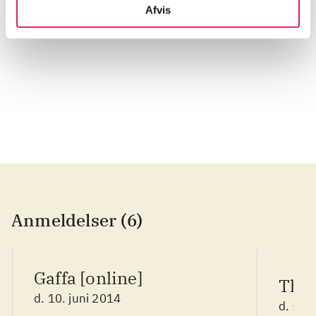
Afvis
...
...
Anmeldelser (6)
Gaffa [online]
The 
d. 10. juni 2014
d. 5. j