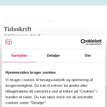
Tidsskrift
Artiklen er en del af
lorem ipsum dolor sit amet ...
Samtykke
Detaljer
Om
Tidsskrift
Artiklerne i
handler ofte om
Hjemmesiden bruger cookies
Vi bruger cookies til besøgsstatistik og optimering af
brugervenlighed. Du kan til enhver tid ændre eller
tilbagetrække dit samtykke ved at klikke på ”Cookies” i
bunden af siden. Du kan læse mere om de anvendte
cookies under ”Detaljer”.
Artikler med samme emner