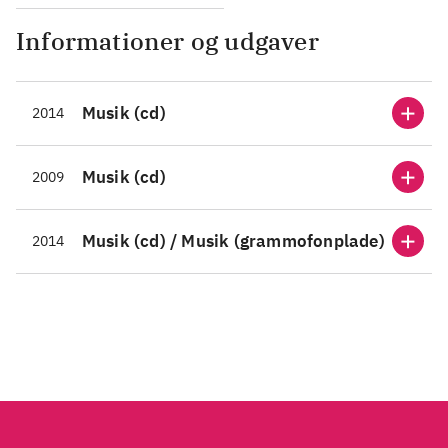
udstrækning smukke og
mindeværdige".
Informationer og udgaver
Musik (cd)
2014
Musik (cd)
2009
Musik (cd) / Musik (grammofonplade)
2014