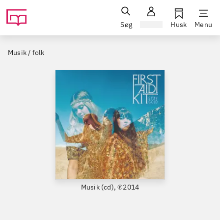
Søg
Log ind
Husk
Menu
Musik / folk
Musik (cd), ℗2014