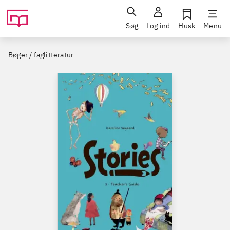
Søg
Log ind
Husk
Menu
Bøger / faglitteratur