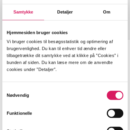
Findes på 1 bibliotek
-
Se hvor den er hjemme
Samtykke
Detaljer
Om
Lån
Detaljer
Udgaver
Hjemmesiden bruger cookies
Vi bruger cookies til besøgsstatistik og optimering af
brugervenlighed. Du kan til enhver tid ændre eller
tilbagetrække dit samtykke ved at klikke på ”Cookies” i
bunden af siden. Du kan læse mere om de anvendte
Detaljer
cookies under ”Detaljer”.
Seneste udgave, Bog
Samtykkevalg
Sprog
Ophav
Nødvendig
dansk
Karoline Søgaard
(forfatter)
Omfang
Funktionelle
dk5
276 sider, ill. i farver
89.3
Udgivet