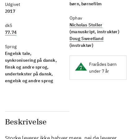
børn, børnefilm
Udgivet
2017
Ophav
Nicholas Stoller
dk5
(manuskript, instruktør)
77.74
Doug Sweetland
(instruktør)
Sprog
Engelsk tale,
synkronisering på dansk,
Frarådes børn
finsk og andre sprog,
under 7 år
undertekster på dansk,
engelsk og andre sprog
Beskrivelse
Storke leverer ikke babyer mere, nej de leverer