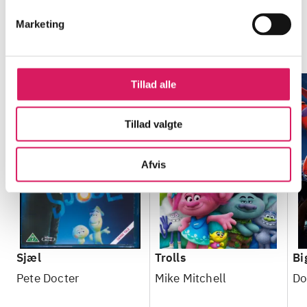
Marketing
Minder om
Tillad alle
Tillad valgte
Afvis
Sjæl
Trolls
Bi
Pete Docter
Mike Mitchell
Do