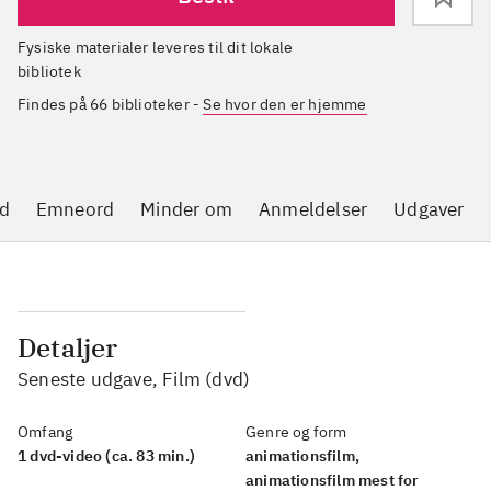
Fysiske materialer leveres til dit lokale
bibliotek
Findes på 66 biblioteker
-
Se hvor den er hjemme
d
Emneord
Minder om
Anmeldelser
Udgaver
Detaljer
Seneste udgave, Film (dvd)
Omfang
Genre og form
1 dvd-video (ca. 83 min.)
animationsfilm,
animationsfilm mest for