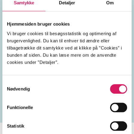
Samtykke
Detaljer
Om
Emneord
Hjemmesiden bruger cookies
storke
spædbørn
familien
Vi bruger cookies til besøgsstatistik og optimering af
brugervenlighed. Du kan til enhver tid ændre eller
venskab
tilbagetrække dit samtykke ved at klikke på ”Cookies” i
bunden af siden. Du kan læse mere om de anvendte
cookies under ”Detaljer”.
Lignende emneord
Samtykkevalg
Nødvendig
småbørn
barnepleje
spædbørnsernæring
gravid
Funktionelle
Statistik