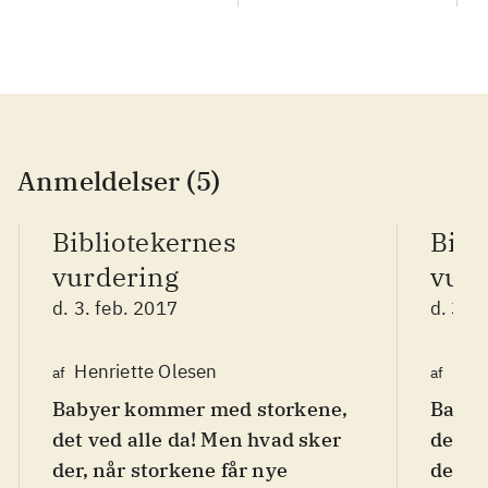
Anmeldelser (5)
Bibliotekernes
Bibl
vurdering
vurd
d. 3. feb. 2017
d. 3. 
Henriette Olesen
Henr
af
af
Babyer kommer med storkene,
Babye
det ved alle da! Men hvad sker
det ve
der, når storkene får nye
der, n