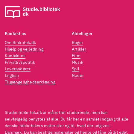
ulveflok, der forelsker sig i en
ulvefl
baby. De 2 lederulve er ret
baby. 
underholdende, storkene ligner
under
på en måde måger med tænder,
på en
Kontakt os
Afdelinger
og babyerne er bare nuttede.
og ba
Om Bibliotek.dk
Bøger
Her er underholdning for alle
Her er
Hjælp og vejledning
Artikler
aldre
.
aldre
Kontakt os
Film
Filmen er lavet af Warner Bros.
Filmen
Privatlivspolitik
Musik
Leverandører
Spil
og minder mig om
Happy feet
.
og mi
English
Noder
Anbefa
Tilgængelighedserklæring
Studie.bibliotek.dk er målrettet studerende, men kan
selvfølgelig benyttes af alle. Du får her en samlet indgang til alle
danske bibliotekers materialer og til, hvad der udgives i
Danmark. Du kan bestille materialer og hente og låne på dit eget