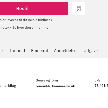
Bestil
aler leveres til dit lokale bibliotek
bliotek
-
Se hvor den er hjemme
jer
Indhold
Emneord
Anmeldelser
Udgaver
Genre og form
dk5
entarbilag
78.421:
romantik, kammermusik