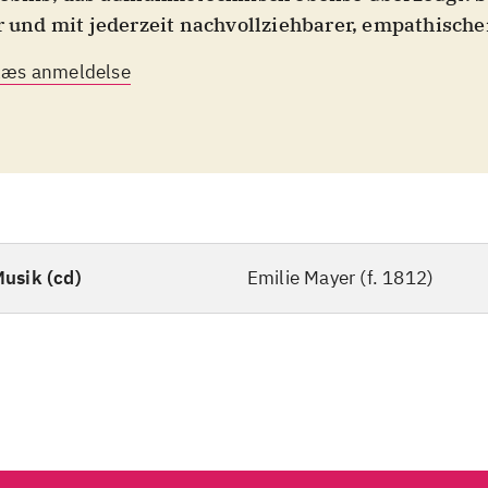
r und mit jederzeit nachvollziehbarer, empathische
tionalität, die dabei nie zur Übertreibung neigt, e
Læs anmeldelse
 Musikerinnen Mayers Werke exemplarisch. Einma
eist sich die Beschäftigung mit dieser wohl bedeu
tschen Komponistin des 19. Jahrhunderts als beg
ahrung".
usik (cd)
Emilie Mayer (f. 1812)