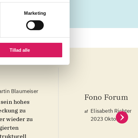
Marketing
Tillad alle
rtin Blaumeiser
Fono Forum
 sein hohes
deckung zu
Elisabeth Richter
af
er wieder zu
2023 Oktober
gierten
trukturell