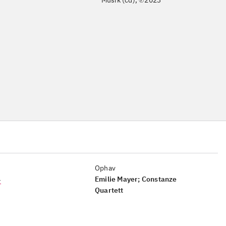
Musik (cd), ℗2023
Ophav
4
Emilie Mayer; Constanze
Quartett