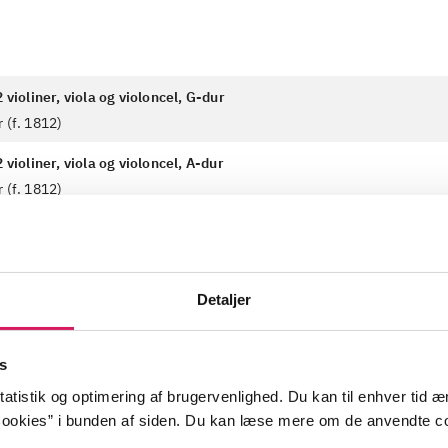
2 violiner, viola og violoncel, G-dur
 (f. 1812)
2 violiner, viola og violoncel, A-dur
 (f. 1812)
2 violiner, viola og violoncel, e-mol
 (f. 1812)
Detaljer
s
atistik og optimering af brugervenlighed. Du kan til enhver tid æn
ookies” i bunden af siden. Du kan læse mere om de anvendte co
ental
strygekvartet
Tyskland
1850