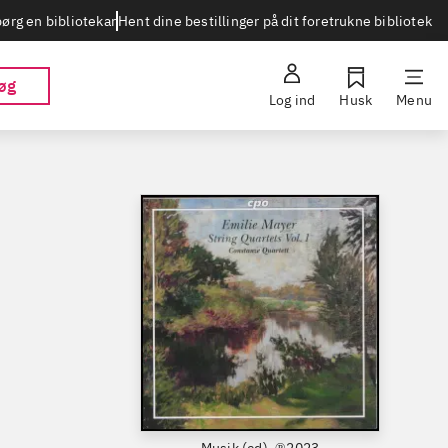
Hent dine bestillinger på dit foretrukne bibliotek
ørg en bibliotekar
øg
Log ind
Husk
Menu