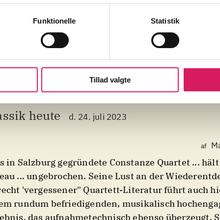
Funktionelle
Statistik
Tillad valgte
assik heute
d. 24. juli 2023
Ma
af
s in Salzburg gegründete Constanze Quartet ... hält
eau ... ungebrochen. Seine Lust an der Wiederent
echt 'vergessener" Quartett-Literatur führt auch hi
em rundum befriedigenden, musikalisch hochenga
ebnis, das aufnahmetechnisch ebenso überzeugt. S