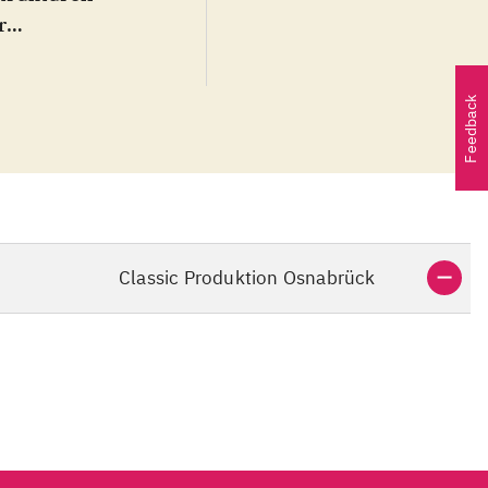
r
rschliessen
l mehr
Feedback
tendsten
lückende
Classic Produktion Osnabrück