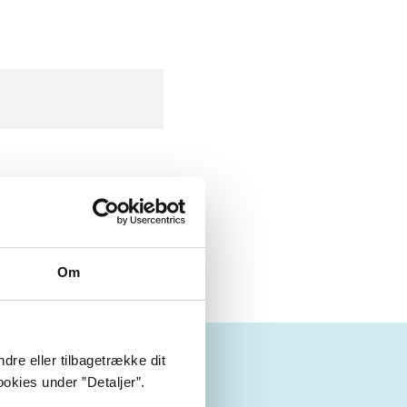
Om
dre eller tilbagetrække dit
okies under ”Detaljer”.
'erne