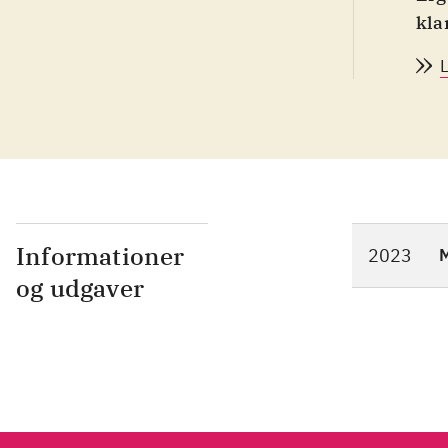
kla
Emo
die
erw
deu
Erf
Informationer
2023
M
og udgaver