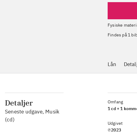
Fysiske materi
Findes på 1 bi
Lån
Detal
Detaljer
Omfang
1 cd + 1 komm
Seneste udgave, Musik
(cd)
Udgivet
℗2023