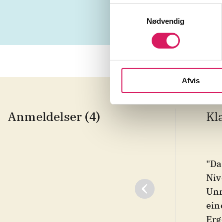
Samtykkevalg
Nødvendig
Afvis
Anmeldelser (4)
Kl
"Da
Niv
Unr
ein
Erg