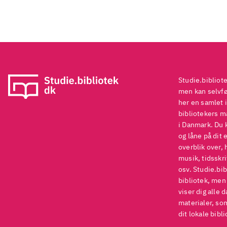
Studie.bibliot
men kan selvføl
her en samlet i
bibliotekers ma
i Danmark. Du 
og låne på dit 
overblik over, 
musik, tidsskri
osv. Studie.bib
bibliotek, men
viser dig alle 
materialer, som
dit lokale bibli