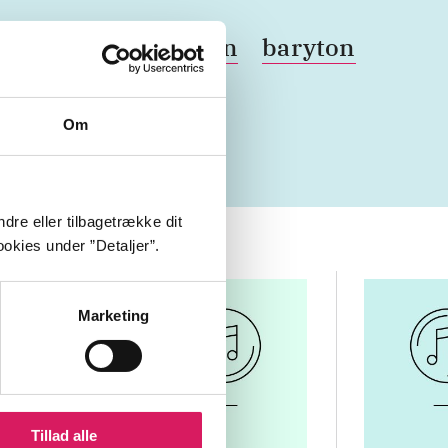
ster
vokal
sopran
baryton
00'erne
2010'erne
Om
dre eller tilbagetrække dit
okies under ”Detaljer”.
Marketing
Tillad alle