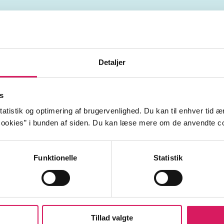
ental
saxofon
slagtøj
el-bas
orke
d
Finland
Schweiz
1990'erne
20
Detaljer
s
atistik og optimering af brugervenlighed. Du kan til enhver tid æn
ookies” i bunden af siden. Du kan læse mere om de anvendte co
Funktionelle
Statistik
Tillad valgte