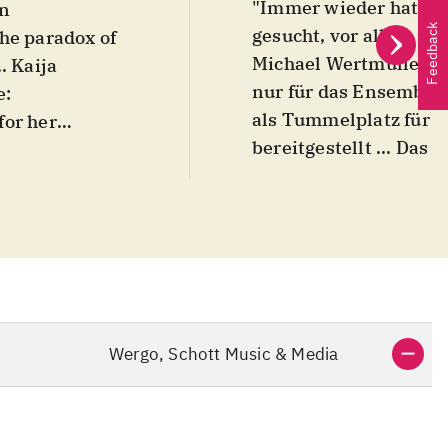
"Immer wieder hat di
en
Feedback
gesucht, vor allem zu
Michael Wertmüller ...
.. Kaija
nur für das Ensemble 
e:
als Tummelplatz für 
for her
bereitgestellt ... Das 
é, by Michael
sich die notierte Ens
re of the
Inseln des Leisen".
nd new music
artists today -
Dirk
eate a high
ble".
Wergo, Schott Music & Media