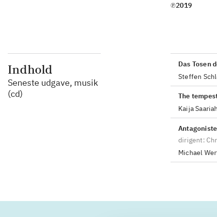
℗2019
Das Tosen d
Indhold
Steffen Sch
Seneste udgave, musik
(cd)
The tempes
Kaija Saaria
Antagoniste
dirigent: Ch
Michael Wert