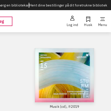
Hent dine bestillinger på dit foretrukne bibliotek
ørg en bibliotekar
øg
Log ind
Husk
Menu
Musik (cd), ℗2019