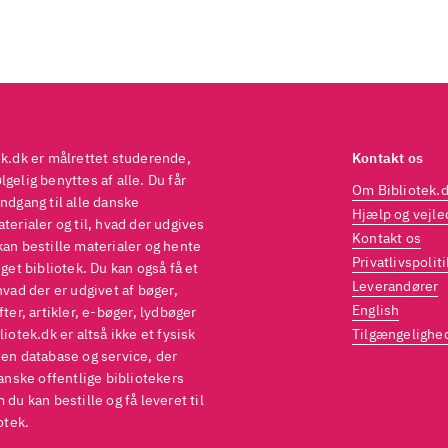
ek.dk er målrettet studerende,
Kontakt os
gelig benyttes af alle. Du får
Om Bibliotek.
ndgang til alle danske
Hjælp og vejle
terialer og til, hvad der udgives
Kontakt os
kan bestille materialer og hente
Privatlivspoliti
eget bibliotek. Du kan også få et
Leverandører
hvad der er udgivet af bøger,
English
fter, artikler, e-bøger, lydbøger
liotek.dk er altså ikke et fysisk
Tilgængelighe
 en database og service, der
danske offentlige bibliotekers
 du kan bestille og få leveret til
otek.