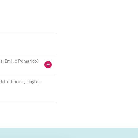
nt: Emilio Pomarico
)
k Rothbrust, slagtøj,