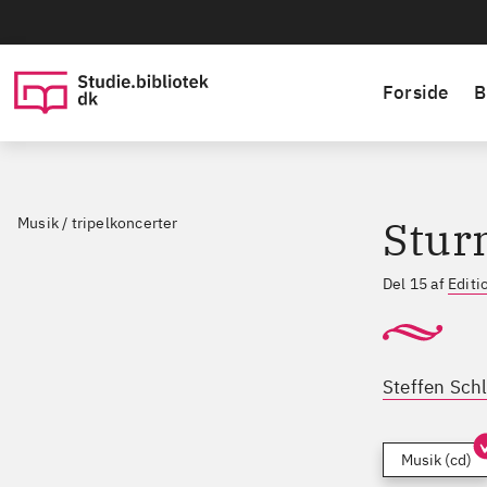
Forside
B
Stur
Musik / tripelkoncerter
Del 15 af
Editi
Steffen Sch
Musik (cd)