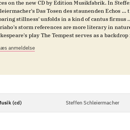
ces on the new CD by Edition Musikfabrik. In Steff
eiermacher's Das Tosen des staunenden Echos ... the paradox of
roaring stillness' unfolds in a kind of cantus firmus .
riaho's storm references are more literary in natur
kespeare's play The Tempest serves as a backdrop 
gbook of the same name ... In antagonisme contrôl
Læs anmeldelse
tmüller, the storm takes place in the formal structu
k, where the different temperatures of free jazz a
lide: Peter Brötzmann - one of the leading free jazz-
ether with Ensemble Musikfabrik's percussionist, 
hbrust, on drumset and Marino Pliakas on e-bass cr
ssure system to face the headwind of the full ensem
usik (cd)
Steffen Schleiermacher