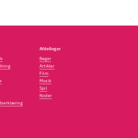
Afdelinger
dk
Bøger
dning
Artikler
Film
k
Musik
Spil
Noder
dserklæring