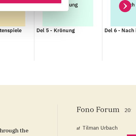
tenspiele
Del 5 -
Krönung
Del 6 -
Nach 
Fono Forum
2019
Tilman Urbach
af
through the