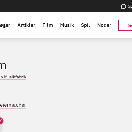
Sp
øger
Artikler
Film
Musik
Spil
Noder
S
m
on Musikfabrik
leiermacher