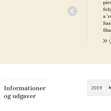
pie
Schl
a '
Saa
Sha
Son
Wer
wor
col
tog
Rot
pre
Informationer
2019
M
og udgaver