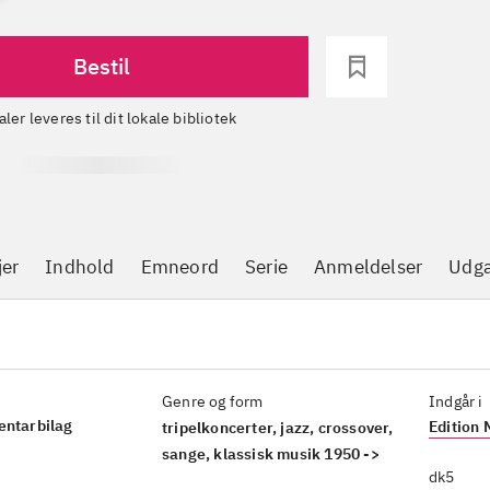
Bestil
aler leveres til dit lokale bibliotek
jer
Indhold
Emneord
Serie
Anmeldelser
Udga
Genre og form
Indgår i
entarbilag
Edition 
tripelkoncerter, jazz, crossover,
sange, klassisk musik 1950 ->
dk5