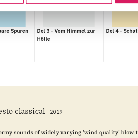
bare Spuren
Del 3 -
Vom Himmel zur
Del 4 -
Schat
Hölle
esto classical
2019
ormy sounds of widely varying 'wind quality' blow 