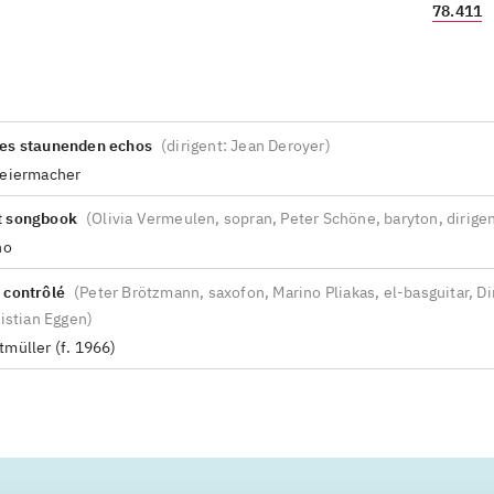
78.411
es staunenden echos
(
dirigent: Jean Deroyer
)
leiermacher
t songbook
(
Olivia Vermeulen, sopran, Peter Schöne, baryton, dirige
ho
 contrôlé
(
Peter Brötzmann, saxofon, Marino Pliakas, el-basguitar, Dir
ristian Eggen
)
müller (f. 1966)