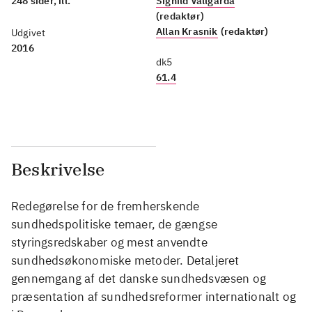
248 sider, ill.
Signild Vallgårda
(redaktør)
Allan Krasnik
(redaktør)
Udgivet
2016
dk5
61.4
Beskrivelse
Redegørelse for de fremherskende
sundhedspolitiske temaer, de gængse
styringsredskaber og mest anvendte
sundhedsøkonomiske metoder. Detaljeret
gennemgang af det danske sundhedsvæsen og
præsentation af sundhedsreformer internationalt og