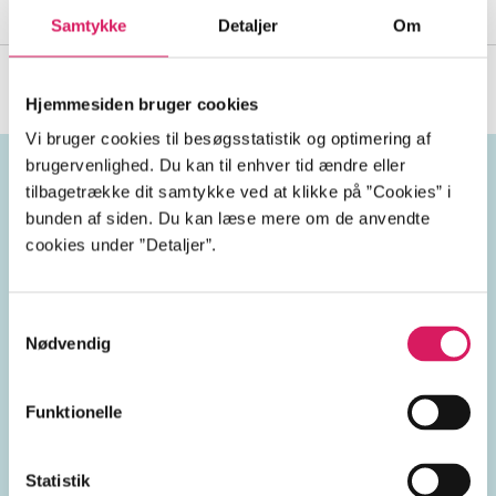
Krasnik, Karsten Vrangbæk
)
Samtykke
Detaljer
Om
Hjemmesiden bruger cookies
Vi bruger cookies til besøgsstatistik og optimering af
brugervenlighed. Du kan til enhver tid ændre eller
tilbagetrække dit samtykke ved at klikke på ”Cookies” i
Emneord
bunden af siden. Du kan læse mere om de anvendte
cookies under ”Detaljer”.
sundhedsvæsen
Samtykkevalg
sundhedspolitik
Nødvendig
Funktionelle
Lignende emneord
Statistik