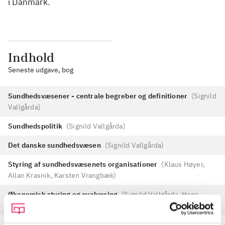
i Danmark.
Indhold
Seneste udgave, bog
Sundhedsvæsener - centrale begreber og definitioner
(
Signild
Vallgårda
)
Sundhedspolitik
(
Signild Vallgårda
)
Det danske sundhedsvæsen
(
Signild Vallgårda
)
Styring af sundhedsvæsenets organisationer
(
Klaus Høyer,
Allan Krasnik, Karsten Vrangbæk
)
Økonomisk styring og evaluering
(
Signild Vallgårda, Hans
Okkels Birk, Terkel Christiansen, Signild Vallgårda
)
Reformer og reformprocesser
(
Signild Vallgårda, Allan