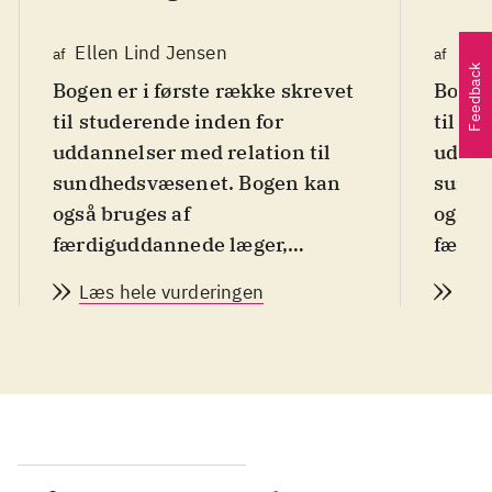
Ellen Lind Jensen
Elle
af
af
Feedback
Bogen er i første række skrevet
Bogen 
til studerende inden for
til st
uddannelser med relation til
uddan
sundhedsvæsenet. Bogen kan
sundh
også bruges af
også 
færdiguddannede læger,
færdi
sygeplejersker, andre
sygep
Læs hele vurderingen
Læs
sundhedsprofessioner samt
sundhe
politikere og administratorer.
politi
Det er nemlig en opslagsbog
Det e
som skaber overblik over,
som s
hvordan sundhedssystemet i
hvord
Danmark fungerer i praksis.
Danma
Bygget op i 6 overordnede
Bygge