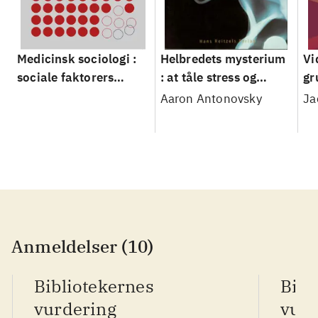
Medicinsk sociologi :
Helbredets mysterium
Vi
sociale faktorers
: at tåle stress og
gr
betydning for
forblive rask
Aaron Antonovsky
Ja
befolkningens helbred
Anmeldelser (10)
Bibliotekernes
Bibl
vurdering
vurd