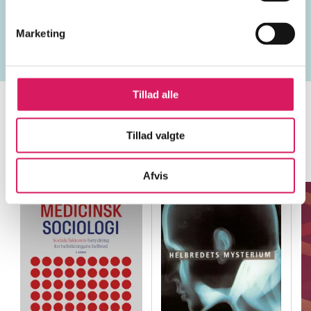
sundhed
hospitalsvæsen
patienter
socialsekto
Marketing
Tillad alle
Tillad valgte
Minder om
Afvis