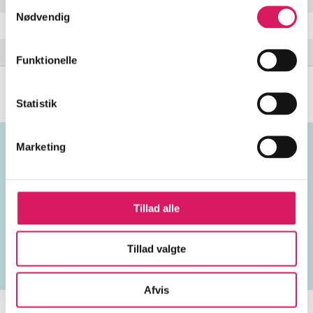
Samtykkevalg
Nødvendig
My best to you
Tiger bones
Funktionelle
Statistik
Marketing
Emneord
Tillad alle
vokal
Canada
1990'erne
Tillad valgte
Afvis