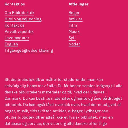
Kontakt os
Afdelinger
Om Bibliotek.dk
Bøger
Hjælp og vejledning
Artikler
Kontakt os
Film
Privatlivspolitik
Musik
Leverandører
Spil
English
Noder
Tilgængelighedserklæring
Studie.bibliotek.dk er målrettet studerende, men kan
selvfølgelig benyttes af alle. Du får her en samlet indgang til alle
danske bibliotekers materialer og til, hvad der udgives i
Danmark. Du kan bestille materialer og hente og låne på dit eget
bibliotek. Du kan også få et overblik over, hvad der er udgivet af
bøger, musik, tidsskrifter, artikler, e-bøger, lydbøger osv.
Studie.bibliotek.dk er altså ikke et fysisk bibliotek, men en
database og service, der viser dig alle danske offentlige