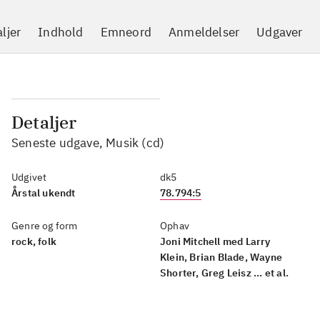
ljer
Indhold
Emneord
Anmeldelser
Udgaver
Detaljer
Seneste udgave, Musik (cd)
Udgivet
dk5
Årstal ukendt
78.794:5
Genre og form
Ophav
rock, folk
Joni Mitchell med Larry
Klein, Brian Blade, Wayne
Shorter, Greg Leisz ... et al.