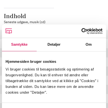
Indhold
Seneste udgave, musik (cd)
Harlem in Havana
Man from Mars
Samtykke
Detaljer
Om
Love puts on a new face
Hjemmesiden bruger cookies
Lead balloon
Vi bruger cookies til besøgsstatistik og optimering af
No apologies
brugervenlighed. Du kan til enhver tid ændre eller
Taming the tiger
tilbagetrække dit samtykke ved at klikke på ”Cookies” i
bunden af siden. Du kan læse mere om de anvendte
The crazy cries of love
cookies under ”Detaljer”.
Stay in touch
Face lift