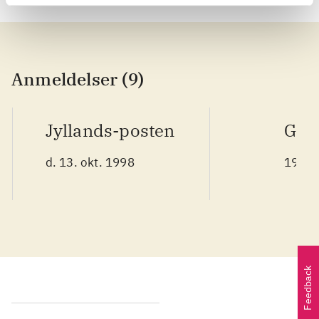
Anmeldelser (9)
Jyllands-posten
Gaff
d. 13. okt. 1998
1998 
Feedback