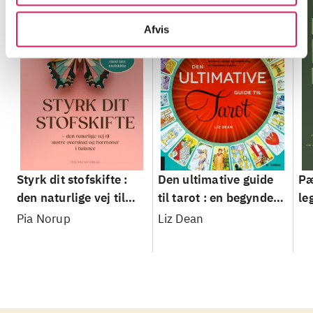
Afvis
Styrk dit stofskifte :
Den ultimative guide
Pæ
den naturlige vej til
til tarot : en begynders
le
større overskud og
guide til kortene,
Pia Norup
Liz Dean
hormoner i balance
oplæg og afdækning af
tarottens mystik