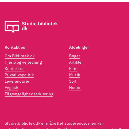
kort inklusive "Sådan læser du
kortet" og "Mit bedste råd til
dig". Afslutningsvis indeholder
bogen mulige måder at lægge
kortene på samt en oversigt
over farver og et register over
Kontakt os
Afdelinger
symboler
.
Om Bibliotek.dk
Bøger
Udførlig indføring i tarot med
Hjælp og vejledning
Artikler
mange gode, konkrete forslag
Kontakt os
Film
til læsninger, tydnings- og
Privatlivspolitik
Musik
oplægningsmuligheder. Bogens
Leverandører
Spil
English
Noder
symbolregister gør den særligt
Tilgængelighedserklæring
anvendelig. Skriftstørrelsen og
marginen er desværre ret små,
hvilket besværliggør
læsningen, og forsiden er heller
Studie.bibliotek.dk er målrettet studerende, men kan