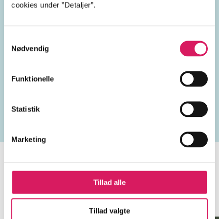
cookies under ”Detaljer”.
tarot
tarotkort
spiritualitet
Samtykkevalg
Nødvendig
Lignende emneord
Funktionelle
spirituel udvikling
overnaturlige fænomener
hekse
Statistik
Marketing
Tillad alle
Minder om
Tillad valgte