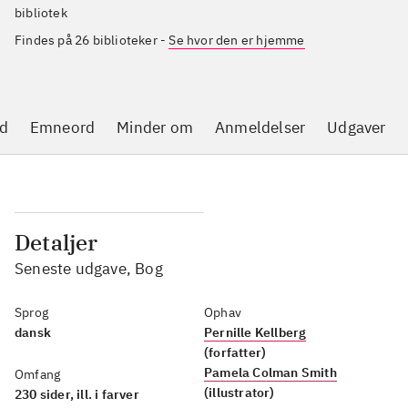
bibliotek
Findes på 26 biblioteker
-
Se hvor den er hjemme
d
Emneord
Minder om
Anmeldelser
Udgaver
Detaljer
Seneste udgave, Bog
Sprog
Ophav
dansk
Pernille Kellberg
(forfatter)
Pamela Colman Smith
Omfang
(illustrator)
230 sider, ill. i farver